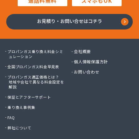
通話料無料
スマホもOK
(株)東和
(株)内堀商店
(株)白川商店
お見積り・お問い合せはコチラ
(株)塙商店
(株)飯泉商店
(株)堀井商店
(株)門倉石油
会社概要
プロパンガス乗り換え料金シミ
(株)會田工業
ュレーション
個人情報保護方針
(株)澤産業
全国プロパンガス料金早見表
蒲原燃料住宅設備(株)
お問い合わせ
プロパンガス適正価格とは？
蒲原燃料住宅設備(株) 石岡営業所
地域や会社で異なる料金設定を
環境装備(株) 筑波事業所
解説
竿台商店
保証とアフターサポート
関口商店
関商店
乗り換え事例集
関彰商事(株) 下館LPGセンター
FAQ
関彰商事(株) 古河LPGセンター
弊社について
関東エア・ウォーター(株) つくば店
関野屋商事(株)