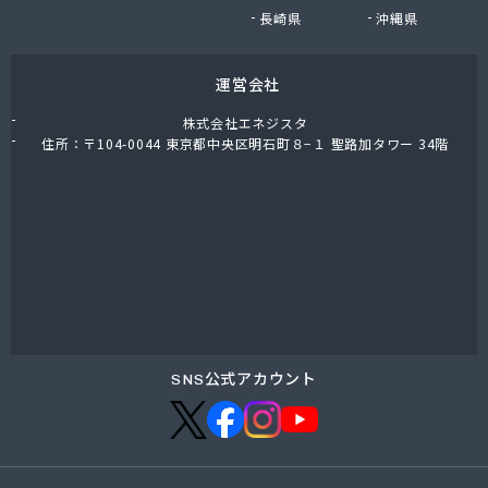
広瀬商店
長崎県
沖縄県
荒原石油店
荒張商店
運営会社
高橋商店
高橋商店
株式会社エネジスタ
高崎商店
住所：〒104-0044 東京都中央区明石町８−１ 聖路加タワー 34階
高塚商店
高田商店
高島商店
国府田燃料店
黒鳥恵一商店
黒田商店
今泉燃料店
根本商店
佐々木石油店
SNS公式アカウント
佐々木燃料
桜屋商店
桜川ガス(株)
三河商店