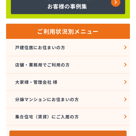
河原井商店
河原実業(株) つくば営業所
河原実業(株) 三和営業所
河原実業(株) 取手営業所
河内屋商店
ご利用状況別メニュー
河野商店
額賀商店
戸建住居にお住まいの方
橿村石油店
(株)_原商店
店舗・業務用でご利用の方
(株)Ｅnergy1
(株)Onuma
(株)TOKAI 鹿島営業所
大家様・管理会社 様
(株)アカオギ
(株)あきば
分譲マンションにお住まいの方
(株)アサイ
(株)いけだ
集合住宅（賃貸）にご入居の方
(株)エネサンス関東 茨城営業所
(株)エネサンス関東 鹿嶋事業所
(株)エルピオ 鹿島営業所