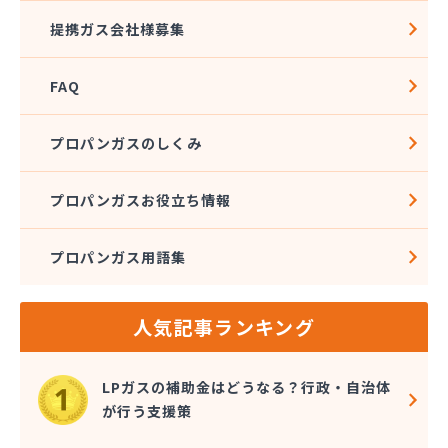
(株)安藤プロパン
提携ガス会社様募集
(株)伊藤商店
(株)井上善兵衛
FAQ
(株)横田エネルギーサプライ
(株)岡野商店
(株)下館ホームガスセンター
プロパンガスのしくみ
(株)海老澤商店
(株)釜久本店
プロパンガスお役立ち情報
(株)久松石油
(株)橋本屋燃料店
プロパンガス用語集
(株)郡司
(株)古河ガス
(株)桜井石油
人気記事ランキング
(株)三和商会
(株)山中ストアー
(株)鹿島製油
LPガスの補助金はどうなる？行政・自治体
(株)守谷商会
が行う支援策
(株)小義商事