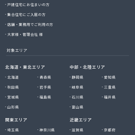
戸建住宅にお住まいの方
関野商店
丸高商事(株)
集合住宅にご入居の方
丸山商店
店舗・業務用でご利用の方
丸木屋商店
岩井ガス(株)
大家様・管理会社 様
岩井燃料店
岩井農業協同組合
対象エリア
岩瀬設備工業(株)
岩本商店
北海道・東北エリア
中部・北陸エリア
菊地商店
北海道
青森県
静岡県
愛知県
菊地商店
吉久商店
秋田県
岩手県
岐阜県
三重県
吉原商店
宮城県
福島県
石川県
福井県
吉原肥料店
吉川住設
山形県
富山県
吉田商店
関東エリア
近畿エリア
吉田石油店
久新商店
埼玉県
神奈川県
滋賀県
京都府