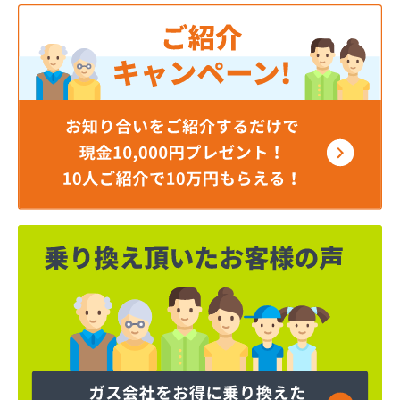
稲商店
稲村商店
稲葉燃料店
茨城むつみ農業協同組合 ガス事業所
茨城屋商店
茨石商事(株)
宇田川(株) 坂東営業所
宇田川(株) 取手販売所
羽成商店
羽生商店
羽鳥商店
奥野谷浜産業(株)
横田商事(株)
岡田屋商店
岡野商店
下生燃料店
加藤石油(有)
加藤燃料(株)