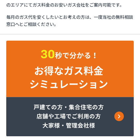
かもめガス(株) つくば支店
のエリアにてガス料金のお安いガス会社をご案内可能です。
かもめガス(株) 鹿島支店
毎月のガス代を安くしたいとお考えの方は、一度当社の無料相談
かもめガス(株) 石岡支店
窓口へとご相談ください。
かもめガス(株) 鉾田営業所
サワヤ
つくばね石油(株)
つくばね石油(株) 取手LPガス充填所
つくば市谷田部農業協同組合
つくば市農業協同組合
トヤマ商店
なめがた農機燃料(株) ガスセンター
ふじた燃料
ミライフ(株) 三和店
ミライフ(株) 竜ヶ崎店
やさと農業協同組合
よしのや石油店
リフォメックスナカヤマ(有)
井川昭三商店
磯山石油店