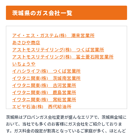
茨城県のガス会社一覧
アイ・エス・ガステム(株) 潮来営業所
あさひや商店
アストモスリテイリング(株) つくば営業所
アストモスリテイリング(株) 冨士菱石岡営業所
いちょうや
イハシライフ(株) つくば営業所
イワタニ関東(株) 茨城南営業所
イワタニ関東(株) 古河営業所
イワタニ関東(株) 鹿島営業所
イワタニ関東(株) 常総営業所
エビヤ石油(株) 西代給油所
おおくにや(株)
茨城県はプロパンガス会社変更が盛んなエリアで、茨城県全域に
おんせん屋
おいて、当社でも多くのお客様にガス会社をご紹介しておりま
カメイ(株) 茨城支店
す。ガス料金の設定が割高となっているご家庭が多く、ほとんど