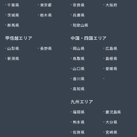
久美愛プロパン
千葉県
東京都
奈良県
大阪府
久保商店
宮内商店
茨城県
栃木県
兵庫県
宮内又兵衛商店
群馬県
和歌山県
宮本石油店
橋商店
甲信越エリア
中国・四国エリア
橋本産業(株) つくば営業所
山梨県
長野県
岡山県
広島県
玉造ガス協同組合
新潟県
鳥取県
島根県
錦織商事(株)
金沢石油店
山口県
愛媛県
九島産業(株)
香川県
徳島県
栗田商事
郡司商店
高知県
結城ガス事業協同組合
九州エリア
県西ガス事業協同組合
見晴屋
福岡県
鹿児島県
原市商店
熊本県
大分県
古谷燃料店
佐賀県
宮崎県
向の前ガス販売所