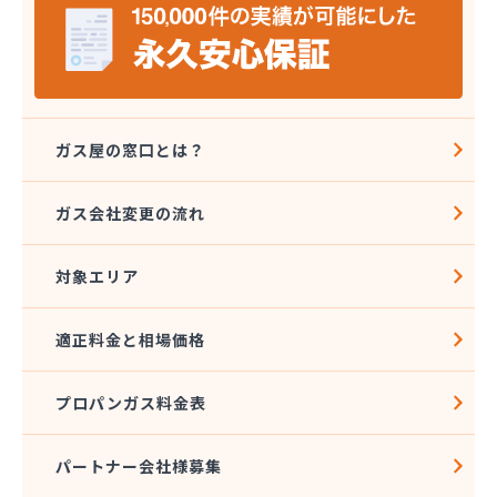
(株)エルピオ 石岡営業所
(株)エルピオ 茨城西営業所
(株)オオウチ商事
(株)クレックス つくば営業所
(株)サイサン かすみがうら営業所
(株)サイサン 下妻営業所
ガス屋の窓口とは？
(株)サイサン 潮来営業所
(株)タキモト
ガス会社変更の流れ
(株)たびや
(株)ツカダ
対象エリア
(株)ハコモリ
(株)ミツウロコ 下館店
(株)ミツウロコ 常総つくば店
適正料金と相場価格
(株)ミヤウチ
(株)ミヤケペトロール
プロパンガス料金表
(株)ミヤタ
(株)ヨシバ
(株)ライフレッシュイワタ
パートナー会社様募集
(株)ワタナベ