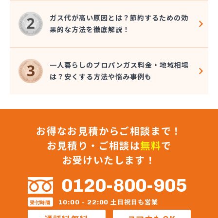
(株)小堤工業
(株)小野里商店 丘里営業所
ガス代が高い原因とは？節約するための効
(株)松葉商事
果的な方法を徹底解説！
(株)常総ガス
(株)植木商店
(株)新利根ガス
一人暮らしのプロパンガス料金・地域相場
(株)水飼商店
は？安くする方法や悩み事例も
(株)青木住設
(株)浅野燃料
(株)全農ライフ茨城 クミアイガスセンター下妻
(株)全農ライフ茨城 みなみ販売所
お得なお見積からご相談まで！
(株)総プロ
(株)中山石油
お見積り・ご相談は
無料
で
(株)中島商事
お受けいたします！
(株)長峰商店
(株)塚本商事
0120-800-905
(株)田崎工業
(株)田中燃料店
土日祝日も営業
10:00 - 22:00
受付時間
(株)渡辺石油