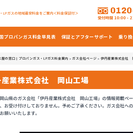
0120
・LPガスの地域最安料金をご案内＜料金保証付＞
受付時間
10:00 -
国プロパンガス
料金早見表
保証とアフターサポート
乗り換
ス屋の窓口 | プロパンガス・LPガス料金案内
ガス会社ページ
伊丹産業株式会社 
>
>
丹産業株式会社 岡山工場
岡山県のガス会社「伊丹産業株式会社 岡山工場」の情報掲載ペ
、お受け付けしておりません。予めご了承ください。ガス会社へ
お願いいたします。