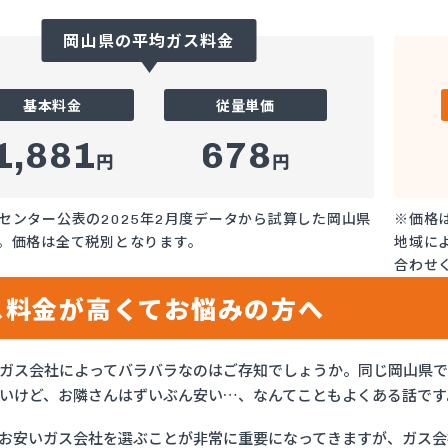
岡山県の平均ガス料金
基本料金
従量単価
1,881
678
円
円
センター公表の2025年2月度データから試算した岡山県
※価格
。価格は全て税別となります。
地域に
合わせ
ス料金が高くてお悩みの方へ
ガス会社によってバラバラなのはご存知でしょうか。同じ岡山県
いけど、お隣さんはずいぶん安い…、なんてこともよくある話です
お安いガス会社を選ぶことが非常に重要になってきますが、ガス会社