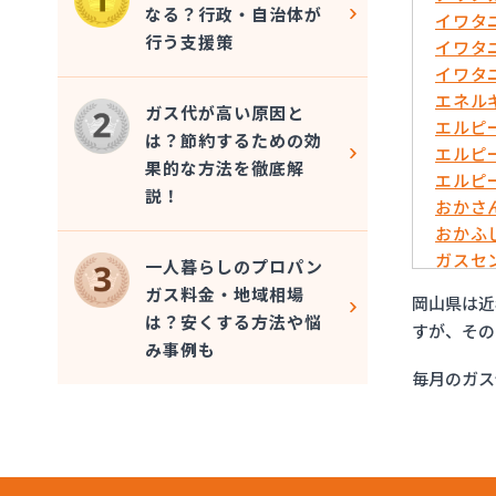
なる？行政・自治体が
イワタ
行う支援策
イワタ
イワタ
エネル
ガス代が高い原因と
エルピ
は？節約するための効
エルピ
果的な方法を徹底解
エルピ
説！
おかさ
おかふ
ガスセ
一人暮らしのプロパン
キョウ
ガス料金・地域相場
岡山県は近
サーン
は？安くする方法や悩
すが、その
ダイネ
み事例も
たから
毎月のガス
ツチダ
ツチダ
つばめ
つばめ