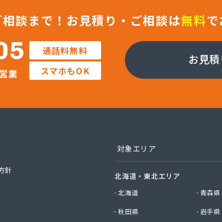
ト・ワン株式会社 岡山営業所/
ガス南岡山株式会社/
ご相談まで！
お見積り・ご相談は
無料
で
ガス南岡山株式会社 児島支店/
トガス住設株式会社/
05
通話料無料
ワガス灯油センター/
お見積
ォス株式会社 プロパン部/
スマホもOK
営業
ォス株式会社 東岡山工場/
ォス株式会社玉野営業所/
タウン株式会社/
業株式会社/
業株式会社 岡山工場/
業株式会社 御津営業所/
業株式会社 倉敷営業所/
対象エリア
エネクスホームライフ西日本株式会社 岡山支店・岡山営業所/
エネクスホームライフ西日本株式会社 倉敷営業所/
方針
北海道・東北エリア
ネルギー株式会社/
ルピーガス株式会社/
北海道
青森県
店/
秋田県
岩手県
油株式会社エネルギーセンター/