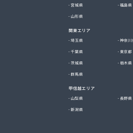
同株式会社玉野事業所/
宮城県
福島県
スエネルギー株式会社（旧 岡山液化ガス株式会社）/
山形県
スプロパン株式会社/
全ガス株式会社/
関東エリア
エルピーガス協会 児島支部/
エルピーガス協会 津山支部/
埼玉県
神奈川
漁協連合会 下津井出張所/
千葉県
東京都
児島エルピーガス保安事業協同組合/
油店/
茨城県
栃木県
材株式会社 岡山営業所/
群馬県
Pガス株式会社/
国プロパン株式会社/
甲信越エリア
TOKAI 岡山営業所/
社アシタバ商会/
山梨県
長野県
社ウチダ/
新潟県
社エプラス/
社エルピーガス岡山/
社サンセキ 倉敷営業所・ショールームエコリゾートサンチュー
社サンセキ 児島事業所/