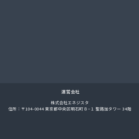
社サンセキ 本社/
社セキサン/
社タカオ/
社はまだや/
社はまだや 味野店/
社はまだや玉野工場/
社フジタガス住器/
社フジタガス住器 倉敷営業所/
社フジモト/
社ベンハウス/
社ホームエネルギー山陽/
社ホームエネルギー山陽 津山センター/
運営会社
社マスヒラガス/
株式会社エネジスタ
社マルエイ 岡山支店/
住所：〒104-0044 東京都中央区明石町８−１ 聖路加タワー 34階
社ワカサ 本社・燃料部/
社永燃 御津営業所/
社永燃 事業本部/
社永燃 西部支店/