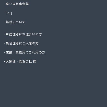
岡崎共
乗り換え事例集
岡山ガ
FAQ
岡山ガ
岡山安
弊社について
岡山県
岡山県
戸建住宅にお住まいの方
岡山県
岡山県
集合住宅にご入居の方
岡野石
店舗・業務用でご利用の方
下平管
笠岡L
大家様・管理会社 様
笠岡中
株式会社
株式会
株式会
株式会
株式会
株式会
株式会