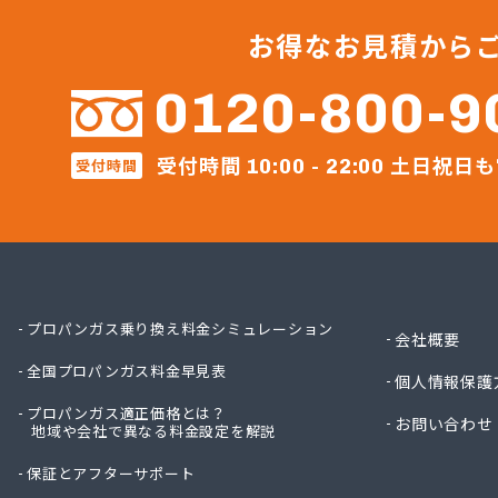
ネクス
マルヰ
お得なお見積から
マルヰ
モリモ
0120-800-9
ヤスカ
ライフ
受付時間
土日祝日も
受付時間
ライフ
10:00 - 22:00
ライフ
レーク
伊丹産
伊丹産
伊丹産
伊丹産
プロパンガス乗り換え料金シミュレーション
会社概要
伊藤忠
全国プロパンガス料金早見表
伊藤忠
個人情報保護
井原エ
プロパンガス適正価格とは？
お問い合わせ
地域や会社で異なる料金設定を解説
井原エ
奥憲商
保証とアフターサポート
横山石