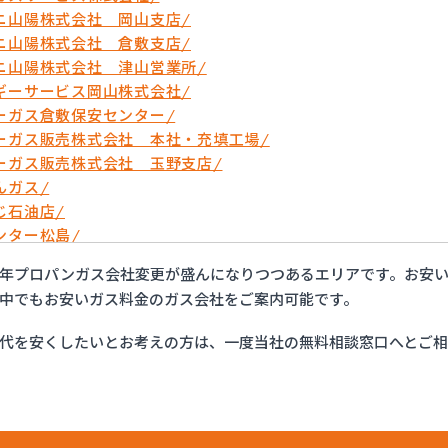
ニ山陽株式会社 岡山支店/
ニ山陽株式会社 倉敷支店/
ニ山陽株式会社 津山営業所/
ギーサービス岡山株式会社/
ーガス倉敷保安センター/
ーガス販売株式会社 本社・充填工場/
ーガス販売株式会社 玉野支店/
んガス/
じ石油店/
ンター松島/
リン産業株式会社/
年プロパンガス会社変更が盛んになりつつあるエリアです。お安
ガス共和株式会社/
中でもお安いガス料金のガス会社をご案内可能です。
ン株式会社 岡山営業所/
や石油株式会社/
代を安くしたいとお考えの方は、一度当社の無料相談窓口へとご
産業株式会社 高野支店/
産業株式会社 本社ツチダプロパン部/
ガス株式会社/
ガス株式会社 倉敷支店/