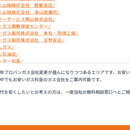
ニ山陽株式会社 倉敷支店/
ニ山陽株式会社 津山営業所/
ギーサービス岡山株式会社/
ーガス倉敷保安センター/
ーガス販売株式会社 本社・充填工場/
ーガス販売株式会社 玉野支店/
んガス/
じ石油店/
ンター松島/
リン産業株式会社/
年プロパンガス会社変更が盛んになりつつあるエリアです。お安
ガス共和株式会社/
中でもお安いガス料金のガス会社をご案内可能です。
ン株式会社 岡山営業所/
や石油株式会社/
代を安くしたいとお考えの方は、一度当社の無料相談窓口へとご
産業株式会社 高野支店/
産業株式会社 本社ツチダプロパン部/
ガス株式会社/
ガス株式会社 倉敷支店/
ト・ワン株式会社 岡山営業所/