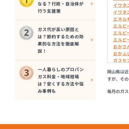
なる？行政・自治体が
イワタ
行う支援策
イワタ
エネル
エルピ
ガス代が高い原因と
エルピ
は？節約するための効
エルピ
果的な方法を徹底解
おかさ
説！
おかふ
ガスセ
キョウ
一人暮らしのプロパン
岡山県は近
サーン
ガス料金・地域相場
すが、その
ダイネ
は？安くする方法や悩
たから
み事例も
毎月のガス
ツチダ
ツチダ
つばめ
つばめ
ネクス