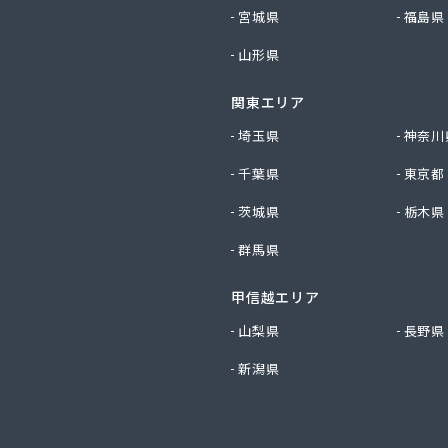
スエネルギー株式会社（旧 岡山液化ガス株式会社）/
宮城県
福島県
スプロパン株式会社/
山形県
全ガス株式会社/
エルピーガス協会 児島支部/
関東エリア
エルピーガス協会 津山支部/
漁協連合会 下津井出張所/
埼玉県
神奈川
児島エルピーガス保安事業協同組合/
千葉県
東京都
油店/
材株式会社 岡山営業所/
茨城県
栃木県
Pガス株式会社/
群馬県
国プロパン株式会社/
TOKAI 岡山営業所/
社アシタバ商会/
甲信越エリア
社ウチダ/
山梨県
長野県
社エプラス/
新潟県
社エルピーガス岡山/
社サンセキ 倉敷営業所・ショールームエコリゾートサンチュー
社サンセキ 児島事業所/
社サンセキ 本社/