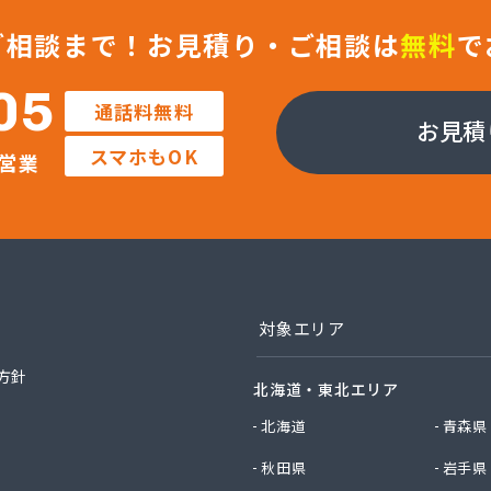
ガス南岡山株式会社/
ガス南岡山株式会社 児島支店/
ご相談まで！
お見積り・ご相談は
無料
で
トガス住設株式会社/
ワガス灯油センター/
05
通話料無料
ォス株式会社 プロパン部/
お見積
ォス株式会社 東岡山工場/
スマホもOK
営業
ォス株式会社玉野営業所/
タウン株式会社/
業株式会社/
業株式会社 岡山工場/
業株式会社 御津営業所/
業株式会社 倉敷営業所/
エネクスホームライフ西日本株式会社 岡山支店・岡山営業所/
対象エリア
エネクスホームライフ西日本株式会社 倉敷営業所/
ネルギー株式会社/
方針
北海道・東北エリア
ルピーガス株式会社/
店/
北海道
青森県
油株式会社エネルギーセンター/
秋田県
岩手県
同株式会社玉野事業所/