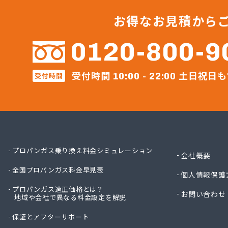
マルヰ
マルヰ
お得なお見積から
モリモ
ヤスカ
0120-800-9
ライフ
ライフ
受付時間
土日祝日も
ライフ
受付時間
10:00 - 22:00
レーク
伊丹産
伊丹産
伊丹産
伊丹産
伊藤忠
プロパンガス乗り換え料金シミュレーション
会社概要
伊藤忠
全国プロパンガス料金早見表
井原エ
個人情報保護
井原エ
プロパンガス適正価格とは？
お問い合わせ
奥憲商
地域や会社で異なる料金設定を解説
横山石
保証とアフターサポート
岡崎共