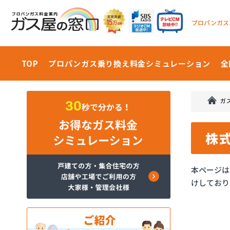
プロパンガス
TOP
プロパンガス乗り換え料金
シミュレーション
全
ガ
株
本ページは
けしており