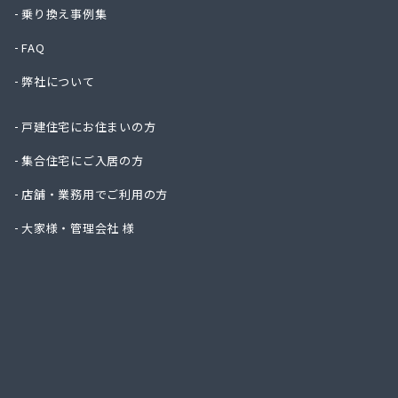
岡山ガ
乗り換え事例集
岡山ガ
FAQ
岡山安
岡山県
弊社について
岡山県
岡山県
戸建住宅にお住まいの方
岡山県
岡野石
集合住宅にご入居の方
下平管
店舗・業務用でご利用の方
笠岡L
笠岡中
大家様・管理会社 様
株式会社
株式会
株式会
株式会
株式会
株式会
株式会
株式会