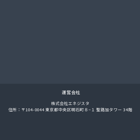
社セキサン/
社タカオ/
社はまだや/
社はまだや 味野店/
社はまだや玉野工場/
社フジタガス住器/
社フジタガス住器 倉敷営業所/
社フジモト/
社ベンハウス/
社ホームエネルギー山陽/
社ホームエネルギー山陽 津山センター/
社マスヒラガス/
運営会社
社マルエイ 岡山支店/
株式会社エネジスタ
社ワカサ 本社・燃料部/
住所：〒104-0044 東京都中央区明石町８−１ 聖路加タワー 34階
社永燃 御津営業所/
社永燃 事業本部/
社永燃 西部支店/
社丸山一商会/