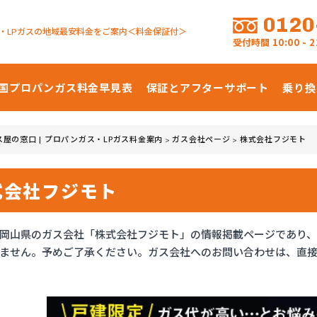
0120
・LPガスの地域最安料金をご案内＜料金保証付＞
受付時間
10:00 -
国プロパンガス
料金早見表
保証とアフターサポート
乗り換
ス屋の窓口 | プロパンガス・LPガス料金案内
ガス会社ページ
株式会社フジモト
>
>
式会社フジモト
岡山県のガス会社「株式会社フジモト」の情報掲載ページであり
ません。予めご了承ください。ガス会社へのお問い合わせは、直接