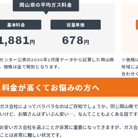
岡山県の平均ガス料金
基本料金
従量単価
1,881
678
円
円
センター公表の2025年2月度データから試算した岡山県
※価格
。価格は全て税別となります。
地域に
合わせ
ス料金が高くてお悩みの方へ
ガス会社によってバラバラなのはご存知でしょうか。同じ岡山県
いけど、お隣さんはずいぶん安い…、なんてこともよくある話です
お安いガス会社を選ぶことが非常に重要になってきますが、ガス会社
ことは非常に難しい状況です。