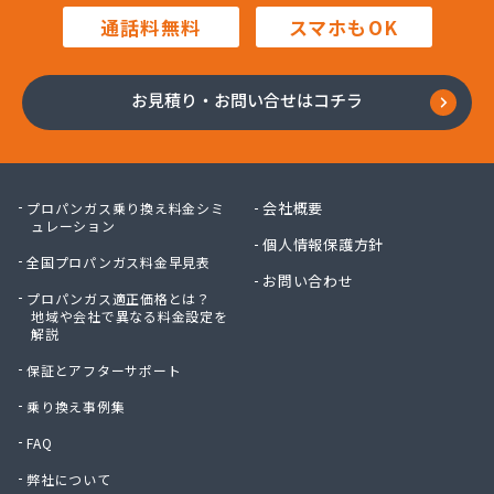
合田産業株式会社/
通話料無料
スマホもOK
佐々木産業株式会社 LPガス/
佐々木石油株式会社/
佐藤石油店/
お見積り・お問い合せはコチラ
細羽プロパン株式会社 充填所/
阪本充填所/
三愛オブリガス中国株式会社/
三愛オブリガス中国株式会社 本社・岡山支店 岡
会社概要
プロパンガス乗り換え料金シミ
山営業所/
ュレーション
個人情報保護方針
三恵興産有限会社/
全国プロパンガス料金早見表
三和ガス株式会社/
お問い合わせ
プロパンガス適正価格とは？
山本プロパン/
地域や会社で異なる料金設定を
山本プロパン商店/
解説
山陽ガス株式会社/
保証とアフターサポート
山陽ガス株式会社 倉敷営業所/
山陽商事株式会社津山出張所/
乗り換え事例集
資源サービス有限会社/
FAQ
酒井石油店/
弊社について
酒津商事株式会社 本社/