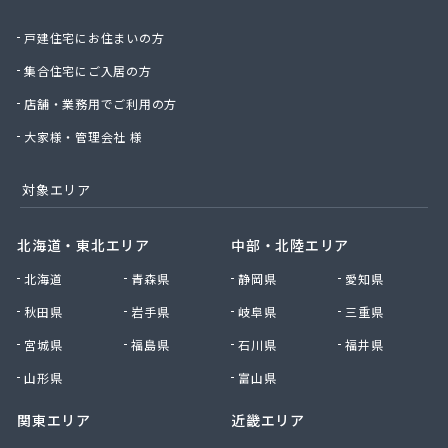
重実住設株式会社/
戸建住宅にお住まいの方
小松原米穀燃料有限会社/
小川プロパン有限会社/
集合住宅にご入居の方
小野商株式会社/
店舗・業務用でご利用の方
松本商事有限会社/
上野油業株式会社 本社・玉島LPガス営業所/
大家様・管理会社 様
真備ガス販売株式会社/
水島ガス株式会社本社液化ガス部/
対象エリア
水島高圧瓦斯株式会社/
瀬戸瓦斯管工株式会社/
北海道・東北エリア
中部・北陸エリア
西大寺石油株式会社/
北海道
青森県
静岡県
愛知県
青木ガス機器産業株式会社笠岡営業所/
石橋商店/
秋田県
岩手県
岐阜県
三重県
石津商店/
宮城県
福島県
石川県
福井県
石田石油店/
川村プロパン店/
山形県
富山県
浅野産業株式会社 岡山総合事業所・岡山支店・ア
関東エリア
近畿エリア
サノガスセンター/
浅野産業株式会社 足守営業所/