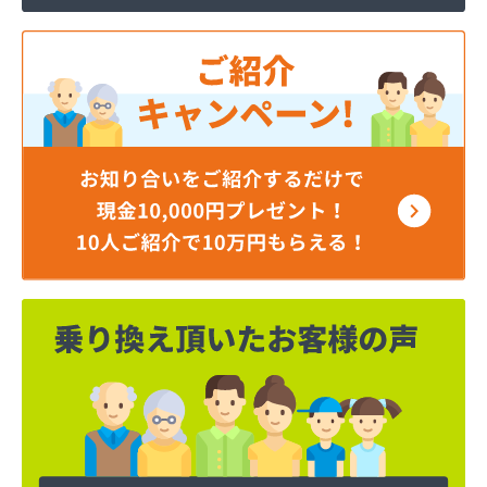
伊藤忠エネクスホームライフ西日本株式会社 岡山
支店・岡山営業所/
伊藤忠エネクスホームライフ西日本株式会社 倉敷
営業所/
井原エネルギー株式会社/
井原エルピーガス株式会社/
奥憲商店/
横山石油株式会社エネルギーセンター/
岡崎共同株式会社玉野事業所/
岡山ガスエネルギー株式会社（旧 岡山液化ガス株式
会社）/
岡山ガスプロパン株式会社/
岡山安全ガス株式会社/
岡山県エルピーガス協会 児島支部/
岡山県エルピーガス協会 津山支部/
岡山県漁協連合会 下津井出張所/
岡山県児島エルピーガス保安事業協同組合/
岡野石油店/
下平管材株式会社 岡山営業所/