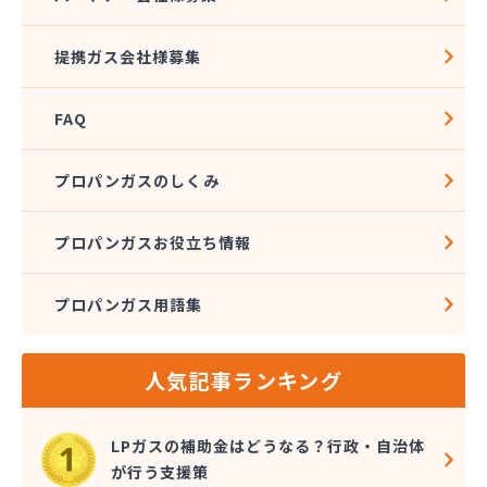
株式会社坂本 本店・第1精米工場/
株式会社阪本プロパン/
提携ガス会社様募集
株式会社三福プロパン/
株式会社守屋石油店/
FAQ
株式会社酒津屋/
株式会社十全商会岡山工場/
株式会社松井石油店/
プロパンガスのしくみ
株式会社青野石油店 本社・LPガス営業所/
株式会社石井商店/
プロパンガスお役立ち情報
株式会社千田石油/
株式会社田中石油店/
プロパンガス用語集
株式会社灘崎瓦斯/
株式会社馬場商店/
株式会社菱川燃料/
人気記事ランキング
株式会社木村石油/
株式会社両備エネシス ガスカンパニー/
丸善農機株式会社/
LPガスの補助金はどうなる？行政・自治体
岸本石油有限会社/
が行う支援策
岸本石油有限会社 通生SS/