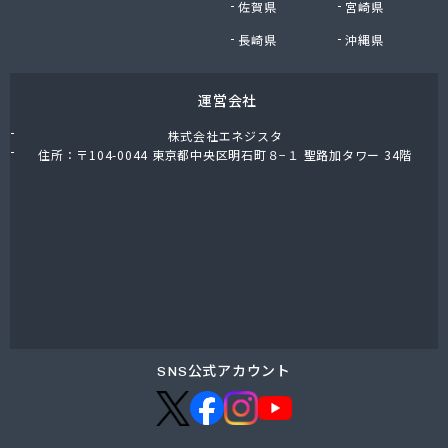
佐賀県
宮崎県
大内石油株式会社 本社/
大陽日酸株式会社岡山支店/
長崎県
沖縄県
大和マルヰガス株式会社/
大和マルヰガス株式会社 吉備営業所/
運営会社
大和マルヰガス株式会社 水島営業所/
大和酸素株式会社 岡山営業所/
株式会社エネジスタ
大和総業株式会社 LPガス部/
住所：〒104-0044 東京都中央区明石町８−１ 聖路加タワー 34階
大和総業株式会社 本社/
谷本商店/
築山燃料店/
中国アストモスガス株式会社 岡山支店/
中国三愛ガスサプライ株式会社/
中山燃料株式会社/
中山燃料株式会社 エネオス サンパル笠岡SS/
津山ガス株式会社/
田中実業株式会社 岡山営業所/
SNS公式アカウント
田中実業株式会社 津山営業所プロパン部/
田頭商店/
渡辺プロパン/