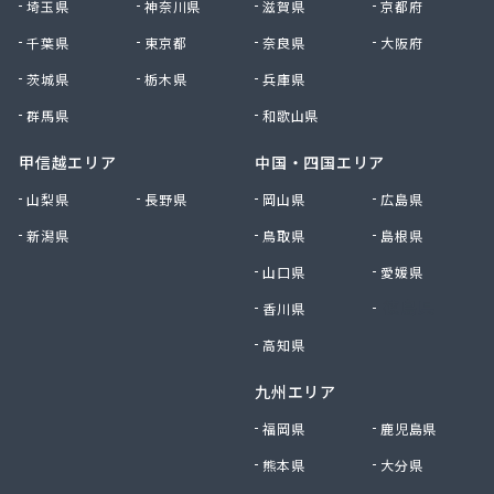
埼玉県
神奈川県
滋賀県
京都府
浅野産業株式会社 平和町オートガス事業所/
千葉県
東京都
奈良県
大阪府
浅野産業株式会社 本社/
浅野産業株式会社 本社 お客様サービスセンタ
茨城県
栃木県
兵庫県
ー/
群馬県
和歌山県
浅野産業株式会社 本社 ショールーム・ピースナ
ッツ/
甲信越エリア
中国・四国エリア
浅野産業株式会社 流通センター事業所・ガス特販
山梨県
長野県
岡山県
広島県
部/
新潟県
鳥取県
島根県
浅野産業株式会社 井原事業所/
浅野産業株式会社 玉野事業所/
山口県
愛媛県
浅野産業株式会社 倉敷事業所/
香川県
徳島県
浅野産業株式会社 津山支店/
倉敷ガス工業株式会社/
高知県
総社ガス株式会社 足守支店/
九州エリア
多田商店/
大森プロパン有限会社/
福岡県
鹿児島県
大森商店/
熊本県
大分県
大内石油株式会社 二軒茶屋営業所/