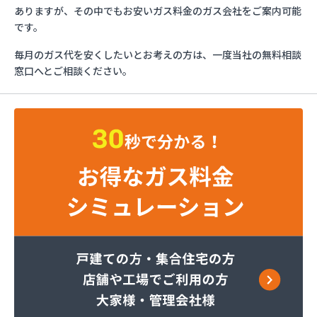
ダイネン株式会社 岡山営業所/
ありますが、その中でもお安いガス料金のガス会社をご案内可能
たからや石油株式会社/
です。
ツチダ産業株式会社 高野支店/
毎月のガス代を安くしたいとお考えの方は、一度当社の無料相談
ツチダ産業株式会社 本社ツチダプロパン部/
窓口へとご相談ください。
つばめガス株式会社/
つばめガス株式会社 倉敷支店/
ネクスト・ワン株式会社 岡山営業所/
マルヰガス南岡山株式会社/
マルヰガス南岡山株式会社 児島支店/
モリモトガス住設株式会社/
ヤスカワガス灯油センター/
ライフォス株式会社 プロパン部/
ライフォス株式会社 東岡山工場/
ライフォス株式会社玉野営業所/
レークタウン株式会社/
伊丹産業株式会社/
伊丹産業株式会社 岡山工場/
伊丹産業株式会社 御津営業所/
伊丹産業株式会社 倉敷営業所/