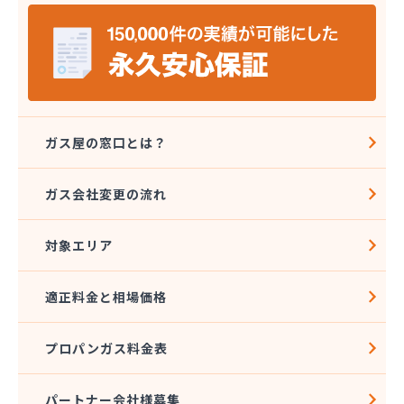
株式会社フジモト/
株式会社ベンハウス/
株式会社ホームエネルギー山陽/
株式会社ホームエネルギー山陽 津山センター/
株式会社マスヒラガス/
株式会社マルエイ 岡山支店/
株式会社ワカサ 本社・燃料部/
ガス屋の窓口とは？
株式会社永燃 御津営業所/
株式会社永燃 事業本部/
ガス会社変更の流れ
株式会社永燃 西部支店/
株式会社丸山一商会/
対象エリア
株式会社宮本円 倉敷営業所/
株式会社宮本円 本社/
株式会社協和電化リビングセンター/
適正料金と相場価格
株式会社原田商店/
株式会社原田商店 妹尾給油所/
プロパンガス料金表
株式会社佐山住器/
株式会社細川石油店/
株式会社坂本 東塚第2精米工場/
パートナー会社様募集