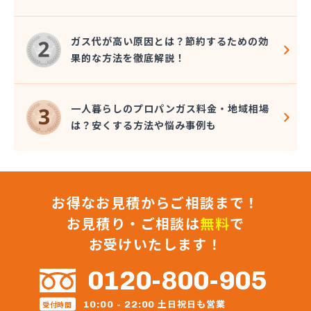
岸本石油有限会社 味野SS/
岩谷産業株式会社 岡山支店/
ガス代が高い原因とは？節約するための効
岩谷産業株式会社 津山工場/
果的な方法を徹底解説！
共和石油販売株式会社 倉敷営業所/
共和石油販売株式会社 本社/
玉野興産株式会社/
一人暮らしのプロパンガス料金・地域相場
琴海設備/
は？安くする方法や悩み事例も
原田喜一郎/
広島ガスプロパン株式会社 岡山支店/
広島ガス東中国株式会社 岡山支店/
高山プロパン玉島営業所/
お得なお見積からご相談まで！
高山産業株式会社 プロパン直売部/
高山産業株式会社 建部支店/
お見積り・ご相談は
無料
で
高山産業株式会社 西大寺支店/
お受けいたします！
高山産業株式会社 リフォームセンター/
高山産業株式会社 笠岡支店/
0120-800-905
高山産業株式会社 玉野支店/
高山産業株式会社 倉敷支店/
土日祝日も営業
10:00 - 22:00
受付時間