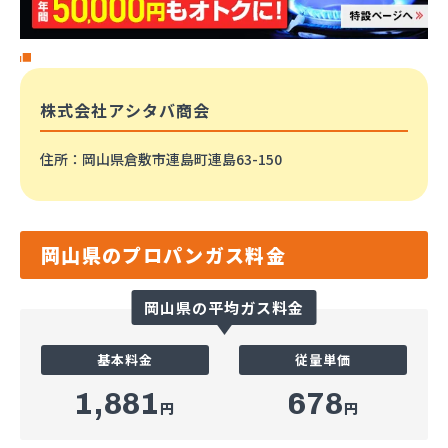
株式会社アシタバ商会
住所
：岡山県倉敷市連島町連島63-150
岡山県のプロパンガス料金
岡山県の平均ガス料金
基本料金
従量単価
1,881
678
円
円