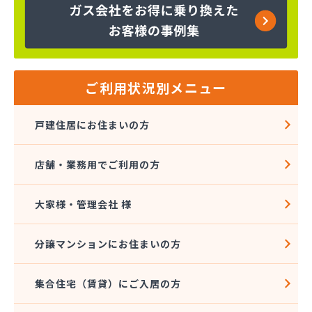
笠岡LPガス株式会社/
笠岡中国プロパン株式会社/
株式会社TOKAI 岡山営業所/
株式会社アシタバ商会/
株式会社ウチダ/
ご利用状況別メニュー
株式会社エプラス/
株式会社エルピーガス岡山/
戸建住居にお住まいの方
株式会社サンセキ 倉敷営業所・ショールームエコ
リゾートサンチュール/
店舗・業務用でご利用の方
株式会社サンセキ 児島事業所/
株式会社サンセキ 本社/
株式会社セキサン/
大家様・管理会社 様
株式会社タカオ/
株式会社はまだや/
分譲マンションにお住まいの方
株式会社はまだや 味野店/
株式会社はまだや玉野工場/
集合住宅（賃貸）にご入居の方
株式会社フジタガス住器/
株式会社フジタガス住器 倉敷営業所/