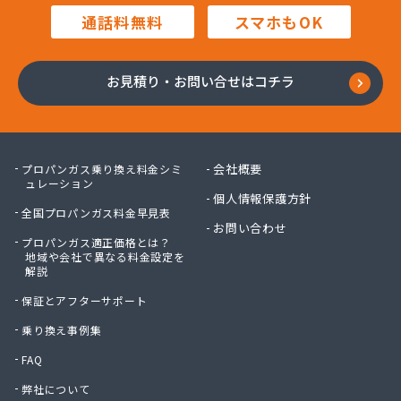
合田産業株式会社/
通話料無料
スマホもOK
佐々木産業株式会社 LPガス/
佐々木石油株式会社/
佐藤石油店/
お見積り・お問い合せはコチラ
細羽プロパン株式会社 充填所/
阪本充填所/
三愛オブリガス中国株式会社/
三愛オブリガス中国株式会社 本社・岡山支店 岡
会社概要
プロパンガス乗り換え料金シミ
山営業所/
ュレーション
個人情報保護方針
三恵興産有限会社/
全国プロパンガス料金早見表
三和ガス株式会社/
お問い合わせ
プロパンガス適正価格とは？
山本プロパン/
地域や会社で異なる料金設定を
山本プロパン商店/
解説
山陽ガス株式会社/
保証とアフターサポート
山陽ガス株式会社 倉敷営業所/
山陽商事株式会社津山出張所/
乗り換え事例集
資源サービス有限会社/
FAQ
酒井石油店/
弊社について
酒津商事株式会社 本社/