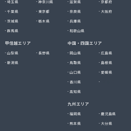
埼玉県
神奈川県
滋賀県
京都府
浅野産業株式会社 平和町オートガス事業所/
千葉県
東京都
奈良県
大阪府
浅野産業株式会社 本社/
浅野産業株式会社 本社 お客様サービスセンタ
茨城県
栃木県
兵庫県
ー/
群馬県
和歌山県
浅野産業株式会社 本社 ショールーム・ピースナ
ッツ/
甲信越エリア
中国・四国エリア
浅野産業株式会社 流通センター事業所・ガス特販
山梨県
長野県
岡山県
広島県
部/
新潟県
鳥取県
島根県
浅野産業株式会社 井原事業所/
浅野産業株式会社 玉野事業所/
山口県
愛媛県
浅野産業株式会社 倉敷事業所/
香川県
徳島県
浅野産業株式会社 津山支店/
倉敷ガス工業株式会社/
高知県
総社ガス株式会社 足守支店/
九州エリア
多田商店/
大森プロパン有限会社/
福岡県
鹿児島県
大森商店/
熊本県
大分県
大内石油株式会社 二軒茶屋営業所/