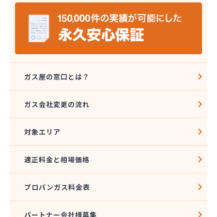
株式会社フジモト/
株式会社ベンハウス/
株式会社ホームエネルギー山陽/
株式会社ホームエネルギー山陽 津山センター/
株式会社マスヒラガス/
株式会社マルエイ 岡山支店/
株式会社ワカサ 本社・燃料部/
ガス屋の窓口とは？
株式会社永燃 御津営業所/
株式会社永燃 事業本部/
ガス会社変更の流れ
株式会社永燃 西部支店/
株式会社丸山一商会/
対象エリア
株式会社宮本円 倉敷営業所/
株式会社宮本円 本社/
株式会社協和電化リビングセンター/
適正料金と相場価格
株式会社原田商店/
株式会社原田商店 妹尾給油所/
プロパンガス料金表
株式会社佐山住器/
株式会社細川石油店/
株式会社坂本 東塚第2精米工場/
パートナー会社様募集