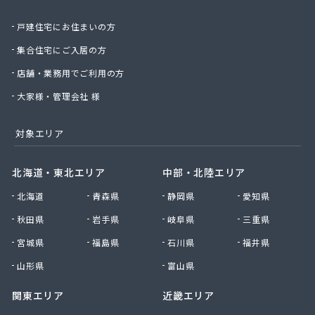
重実住設株式会社/
戸建住宅にお住まいの方
小松原米穀燃料有限会社/
小川プロパン有限会社/
集合住宅にご入居の方
小野商株式会社/
店舗・業務用でご利用の方
松本商事有限会社/
上野油業株式会社 本社・玉島LPガス営業所/
大家様・管理会社 様
真備ガス販売株式会社/
水島ガス株式会社本社液化ガス部/
対象エリア
水島高圧瓦斯株式会社/
瀬戸瓦斯管工株式会社/
北海道・東北エリア
中部・北陸エリア
西大寺石油株式会社/
北海道
青森県
静岡県
愛知県
青木ガス機器産業株式会社笠岡営業所/
石橋商店/
秋田県
岩手県
岐阜県
三重県
石津商店/
宮城県
福島県
石川県
福井県
石田石油店/
川村プロパン店/
山形県
富山県
浅野産業株式会社 岡山総合事業所・岡山支店・ア
関東エリア
近畿エリア
サノガスセンター/
浅野産業株式会社 足守営業所/