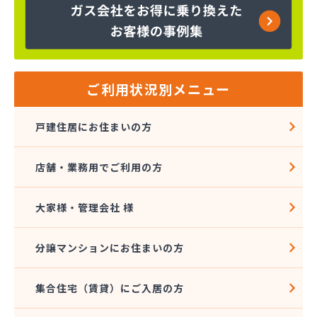
笠岡LPガス株式会社/
笠岡中国プロパン株式会社/
株式会社TOKAI 岡山営業所/
株式会社アシタバ商会/
株式会社ウチダ/
ご利用状況別メニュー
株式会社エプラス/
株式会社エルピーガス岡山/
戸建住居にお住まいの方
株式会社サンセキ 倉敷営業所・ショールームエコ
リゾートサンチュール/
店舗・業務用でご利用の方
株式会社サンセキ 児島事業所/
株式会社サンセキ 本社/
株式会社セキサン/
大家様・管理会社 様
株式会社タカオ/
株式会社はまだや/
分譲マンションにお住まいの方
株式会社はまだや 味野店/
株式会社はまだや玉野工場/
集合住宅（賃貸）にご入居の方
株式会社フジタガス住器/
株式会社フジタガス住器 倉敷営業所/