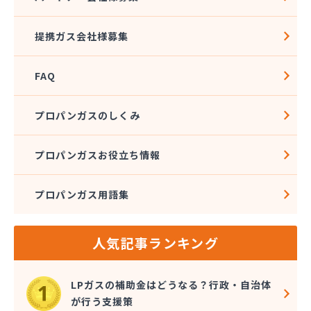
株式会社坂本 本店・第1精米工場/
株式会社阪本プロパン/
提携ガス会社様募集
株式会社三福プロパン/
株式会社守屋石油店/
FAQ
株式会社酒津屋/
株式会社十全商会岡山工場/
株式会社松井石油店/
プロパンガスのしくみ
株式会社青野石油店 本社・LPガス営業所/
株式会社石井商店/
プロパンガスお役立ち情報
株式会社千田石油/
株式会社田中石油店/
プロパンガス用語集
株式会社灘崎瓦斯/
株式会社馬場商店/
株式会社菱川燃料/
人気記事ランキング
株式会社木村石油/
株式会社両備エネシス ガスカンパニー/
丸善農機株式会社/
LPガスの補助金はどうなる？行政・自治体
岸本石油有限会社/
が行う支援策
岸本石油有限会社 通生SS/