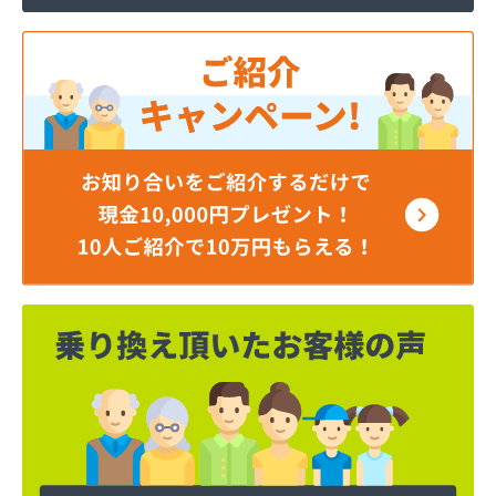
伊藤忠エネクスホームライフ西日本株式会社 岡山
支店・岡山営業所/
伊藤忠エネクスホームライフ西日本株式会社 倉敷
営業所/
井原エネルギー株式会社/
井原エルピーガス株式会社/
奥憲商店/
横山石油株式会社エネルギーセンター/
岡崎共同株式会社玉野事業所/
岡山ガスエネルギー株式会社（旧 岡山液化ガス株式
会社）/
岡山ガスプロパン株式会社/
岡山安全ガス株式会社/
岡山県エルピーガス協会 児島支部/
岡山県エルピーガス協会 津山支部/
岡山県漁協連合会 下津井出張所/
岡山県児島エルピーガス保安事業協同組合/
岡野石油店/
下平管材株式会社 岡山営業所/