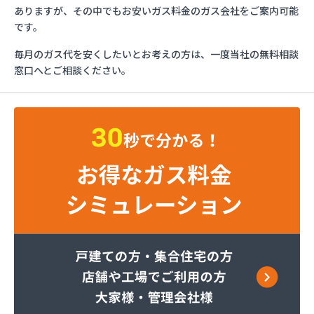
ダイネン株式会社 岡山営業所/
ありますが、その中でもお安いガス料金のガス会社をご案内可能
たからや石油株式会社/
です。
ツチダ産業株式会社 高野支店/
毎月のガス代を安くしたいとお考えの方は、一度当社の無料相談
ツチダ産業株式会社 本社ツチダプロパン部/
窓口へとご相談ください。
つばめガス株式会社/
つばめガス株式会社 倉敷支店/
ネクスト・ワン株式会社 岡山営業所/
マルヰガス南岡山株式会社/
マルヰガス南岡山株式会社 児島支店/
モリモトガス住設株式会社/
ヤスカワガス灯油センター/
ライフォス株式会社 プロパン部/
ライフォス株式会社 東岡山工場/
ライフォス株式会社玉野営業所/
レークタウン株式会社/
伊丹産業株式会社/
伊丹産業株式会社 岡山工場/
伊丹産業株式会社 御津営業所/
伊丹産業株式会社 倉敷営業所/