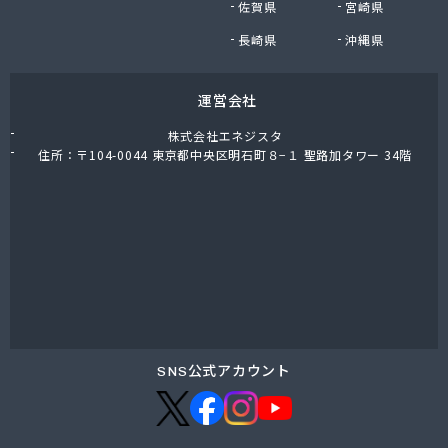
佐賀県
宮崎県
大内石油株式会社 本社/
大陽日酸株式会社岡山支店/
長崎県
沖縄県
大和マルヰガス株式会社/
大和マルヰガス株式会社 吉備営業所/
運営会社
大和マルヰガス株式会社 水島営業所/
大和酸素株式会社 岡山営業所/
株式会社エネジスタ
大和総業株式会社 LPガス部/
住所：〒104-0044 東京都中央区明石町８−１ 聖路加タワー 34階
大和総業株式会社 本社/
谷本商店/
築山燃料店/
中国アストモスガス株式会社 岡山支店/
中国三愛ガスサプライ株式会社/
中山燃料株式会社/
中山燃料株式会社 エネオス サンパル笠岡SS/
津山ガス株式会社/
田中実業株式会社 岡山営業所/
SNS公式アカウント
田中実業株式会社 津山営業所プロパン部/
田頭商店/
渡辺プロパン/