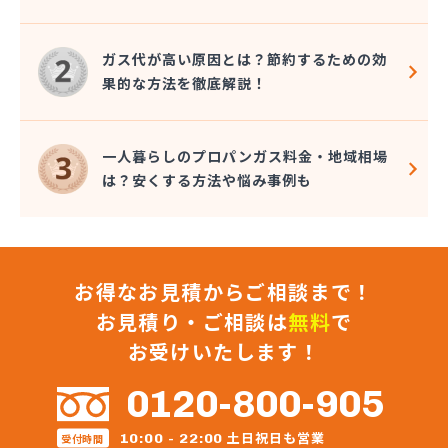
岸本石油有限会社 味野SS/
岩谷産業株式会社 岡山支店/
ガス代が高い原因とは？節約するための効
岩谷産業株式会社 津山工場/
果的な方法を徹底解説！
共和石油販売株式会社 倉敷営業所/
共和石油販売株式会社 本社/
玉野興産株式会社/
一人暮らしのプロパンガス料金・地域相場
琴海設備/
は？安くする方法や悩み事例も
原田喜一郎/
広島ガスプロパン株式会社 岡山支店/
広島ガス東中国株式会社 岡山支店/
高山プロパン玉島営業所/
お得なお見積からご相談まで！
高山産業株式会社 プロパン直売部/
高山産業株式会社 建部支店/
お見積り・ご相談は
無料
で
高山産業株式会社 西大寺支店/
お受けいたします！
高山産業株式会社 リフォームセンター/
高山産業株式会社 笠岡支店/
0120-800-905
高山産業株式会社 玉野支店/
高山産業株式会社 倉敷支店/
土日祝日も営業
10:00 - 22:00
受付時間