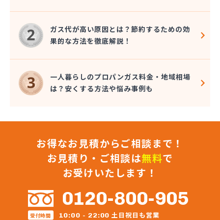
岸本石油有限会社 味野SS/
岩谷産業株式会社 岡山支店/
ガス代が高い原因とは？節約するための効
岩谷産業株式会社 津山工場/
果的な方法を徹底解説！
共和石油販売株式会社 倉敷営業所/
共和石油販売株式会社 本社/
玉野興産株式会社/
一人暮らしのプロパンガス料金・地域相場
琴海設備/
は？安くする方法や悩み事例も
原田喜一郎/
広島ガスプロパン株式会社 岡山支店/
広島ガス東中国株式会社 岡山支店/
高山プロパン玉島営業所/
お得なお見積からご相談まで！
高山産業株式会社 プロパン直売部/
高山産業株式会社 建部支店/
お見積り・ご相談は
無料
で
高山産業株式会社 西大寺支店/
お受けいたします！
高山産業株式会社 リフォームセンター/
高山産業株式会社 笠岡支店/
0120-800-905
高山産業株式会社 玉野支店/
高山産業株式会社 倉敷支店/
土日祝日も営業
10:00 - 22:00
受付時間