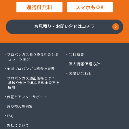
合田産業株式会社/
通話料無料
スマホもOK
佐々木産業株式会社 LPガス/
佐々木石油株式会社/
佐藤石油店/
お見積り・お問い合せはコチラ
細羽プロパン株式会社 充填所/
阪本充填所/
三愛オブリガス中国株式会社/
三愛オブリガス中国株式会社 本社・岡山支店 岡
会社概要
プロパンガス乗り換え料金シミ
山営業所/
ュレーション
個人情報保護方針
三恵興産有限会社/
全国プロパンガス料金早見表
三和ガス株式会社/
お問い合わせ
プロパンガス適正価格とは？
山本プロパン/
地域や会社で異なる料金設定を
山本プロパン商店/
解説
山陽ガス株式会社/
保証とアフターサポート
山陽ガス株式会社 倉敷営業所/
山陽商事株式会社津山出張所/
乗り換え事例集
資源サービス有限会社/
FAQ
酒井石油店/
弊社について
酒津商事株式会社 本社/