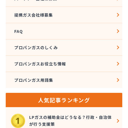
株式会社坂本 本店・第1精米工場/
株式会社阪本プロパン/
提携ガス会社様募集
株式会社三福プロパン/
株式会社守屋石油店/
FAQ
株式会社酒津屋/
株式会社十全商会岡山工場/
株式会社松井石油店/
プロパンガスのしくみ
株式会社青野石油店 本社・LPガス営業所/
株式会社石井商店/
プロパンガスお役立ち情報
株式会社千田石油/
株式会社田中石油店/
プロパンガス用語集
株式会社灘崎瓦斯/
株式会社馬場商店/
株式会社菱川燃料/
人気記事ランキング
株式会社木村石油/
株式会社両備エネシス ガスカンパニー/
丸善農機株式会社/
LPガスの補助金はどうなる？行政・自治体
岸本石油有限会社/
が行う支援策
岸本石油有限会社 通生SS/