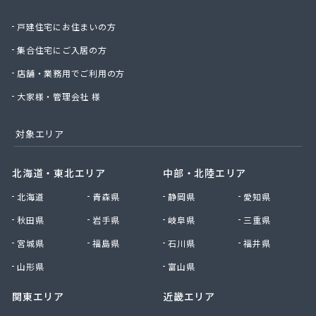
重実住設株式会社/
戸建住宅にお住まいの方
小松原米穀燃料有限会社/
小川プロパン有限会社/
集合住宅にご入居の方
小野商株式会社/
店舗・業務用でご利用の方
松本商事有限会社/
上野油業株式会社 本社・玉島LPガス営業所/
大家様・管理会社 様
真備ガス販売株式会社/
水島ガス株式会社本社液化ガス部/
対象エリア
水島高圧瓦斯株式会社/
瀬戸瓦斯管工株式会社/
北海道・東北エリア
中部・北陸エリア
西大寺石油株式会社/
北海道
青森県
静岡県
愛知県
青木ガス機器産業株式会社笠岡営業所/
石橋商店/
秋田県
岩手県
岐阜県
三重県
石津商店/
宮城県
福島県
石川県
福井県
石田石油店/
川村プロパン店/
山形県
富山県
浅野産業株式会社 岡山総合事業所・岡山支店・ア
関東エリア
近畿エリア
サノガスセンター/
浅野産業株式会社 足守営業所/