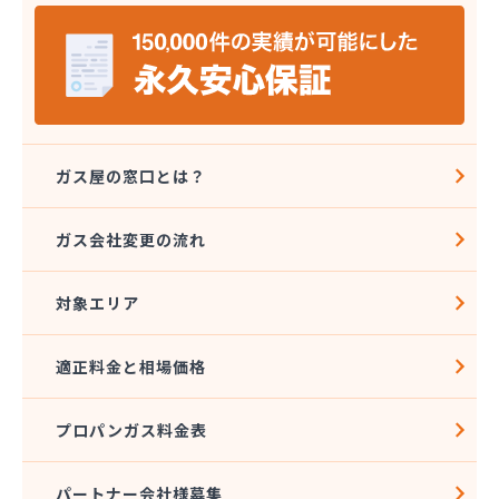
株式会社フジモト/
株式会社ベンハウス/
株式会社ホームエネルギー山陽/
株式会社ホームエネルギー山陽 津山センター/
株式会社マスヒラガス/
株式会社マルエイ 岡山支店/
株式会社ワカサ 本社・燃料部/
ガス屋の窓口とは？
株式会社永燃 御津営業所/
株式会社永燃 事業本部/
ガス会社変更の流れ
株式会社永燃 西部支店/
株式会社丸山一商会/
対象エリア
株式会社宮本円 倉敷営業所/
株式会社宮本円 本社/
株式会社協和電化リビングセンター/
適正料金と相場価格
株式会社原田商店/
株式会社原田商店 妹尾給油所/
プロパンガス料金表
株式会社佐山住器/
株式会社細川石油店/
株式会社坂本 東塚第2精米工場/
パートナー会社様募集