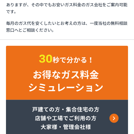
ダイネン株式会社 岡山営業所/
ありますが、その中でもお安いガス料金のガス会社をご案内可能
たからや石油株式会社/
です。
ツチダ産業株式会社 高野支店/
毎月のガス代を安くしたいとお考えの方は、一度当社の無料相談
ツチダ産業株式会社 本社ツチダプロパン部/
窓口へとご相談ください。
つばめガス株式会社/
つばめガス株式会社 倉敷支店/
ネクスト・ワン株式会社 岡山営業所/
マルヰガス南岡山株式会社/
マルヰガス南岡山株式会社 児島支店/
モリモトガス住設株式会社/
ヤスカワガス灯油センター/
ライフォス株式会社 プロパン部/
ライフォス株式会社 東岡山工場/
ライフォス株式会社玉野営業所/
レークタウン株式会社/
伊丹産業株式会社/
伊丹産業株式会社 岡山工場/
伊丹産業株式会社 御津営業所/
伊丹産業株式会社 倉敷営業所/