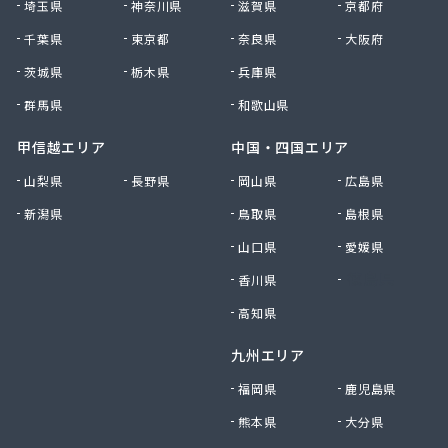
埼玉県
神奈川県
滋賀県
京都府
浅野産業株式会社 平和町オートガス事業所/
千葉県
東京都
奈良県
大阪府
浅野産業株式会社 本社/
浅野産業株式会社 本社 お客様サービスセンタ
茨城県
栃木県
兵庫県
ー/
群馬県
和歌山県
浅野産業株式会社 本社 ショールーム・ピースナ
ッツ/
甲信越エリア
中国・四国エリア
浅野産業株式会社 流通センター事業所・ガス特販
山梨県
長野県
岡山県
広島県
部/
新潟県
鳥取県
島根県
浅野産業株式会社 井原事業所/
浅野産業株式会社 玉野事業所/
山口県
愛媛県
浅野産業株式会社 倉敷事業所/
香川県
徳島県
浅野産業株式会社 津山支店/
倉敷ガス工業株式会社/
高知県
総社ガス株式会社 足守支店/
九州エリア
多田商店/
大森プロパン有限会社/
福岡県
鹿児島県
大森商店/
熊本県
大分県
大内石油株式会社 二軒茶屋営業所/