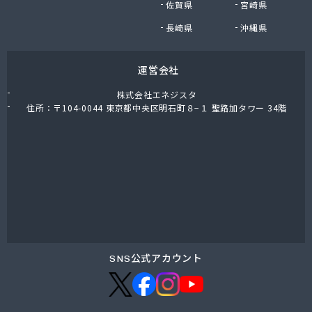
佐賀県
宮崎県
大内石油株式会社 本社/
大陽日酸株式会社岡山支店/
長崎県
沖縄県
大和マルヰガス株式会社/
大和マルヰガス株式会社 吉備営業所/
運営会社
大和マルヰガス株式会社 水島営業所/
大和酸素株式会社 岡山営業所/
株式会社エネジスタ
大和総業株式会社 LPガス部/
住所：〒104-0044 東京都中央区明石町８−１ 聖路加タワー 34階
大和総業株式会社 本社/
谷本商店/
築山燃料店/
中国アストモスガス株式会社 岡山支店/
中国三愛ガスサプライ株式会社/
中山燃料株式会社/
中山燃料株式会社 エネオス サンパル笠岡SS/
津山ガス株式会社/
田中実業株式会社 岡山営業所/
SNS公式アカウント
田中実業株式会社 津山営業所プロパン部/
田頭商店/
渡辺プロパン/