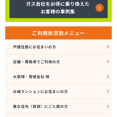
笠岡LPガス株式会社/
笠岡中国プロパン株式会社/
株式会社TOKAI 岡山営業所/
株式会社アシタバ商会/
株式会社ウチダ/
ご利用状況別メニュー
株式会社エプラス/
株式会社エルピーガス岡山/
戸建住居にお住まいの方
株式会社サンセキ 倉敷営業所・ショールームエコ
リゾートサンチュール/
店舗・業務用でご利用の方
株式会社サンセキ 児島事業所/
株式会社サンセキ 本社/
株式会社セキサン/
大家様・管理会社 様
株式会社タカオ/
株式会社はまだや/
分譲マンションにお住まいの方
株式会社はまだや 味野店/
株式会社はまだや玉野工場/
集合住宅（賃貸）にご入居の方
株式会社フジタガス住器/
株式会社フジタガス住器 倉敷営業所/