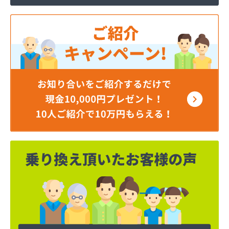
伊藤忠エネクスホームライフ西日本株式会社 岡山
支店・岡山営業所/
伊藤忠エネクスホームライフ西日本株式会社 倉敷
営業所/
井原エネルギー株式会社/
井原エルピーガス株式会社/
奥憲商店/
横山石油株式会社エネルギーセンター/
岡崎共同株式会社玉野事業所/
岡山ガスエネルギー株式会社（旧 岡山液化ガス株式
会社）/
岡山ガスプロパン株式会社/
岡山安全ガス株式会社/
岡山県エルピーガス協会 児島支部/
岡山県エルピーガス協会 津山支部/
岡山県漁協連合会 下津井出張所/
岡山県児島エルピーガス保安事業協同組合/
岡野石油店/
下平管材株式会社 岡山営業所/