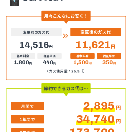
月々こんなにお安く！
変更後のガス代
変更前のガス代
11,621
14,516
円
円
基本料金
従量単価
基本料金
従量単価
1,800
440
1,500
350
円
円
円
円
（ガス使用量：25.9㎥）
節約できるガス代は…
2,895
月間で
円
34,740
1年間で
円