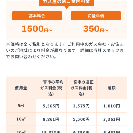
ガス屋の窓口案内料金
基本料金
従量単価
1500
350
円～
円～
※価格は全て税別となります。ご利用中のガス会社・お住ま
いのご地域により料金が異なります。詳細は当社スタッフま
でお問い合わせください。
一宮市の平均
一宮市の適正
使用量
ガス料金(税
ガス料金(税
差額
込)
込)
5㎥
5,385円
3,575円
1,810円
10㎥
8,861円
5,500円
3,361円
20㎥
15,813円
9,350円
6,463円