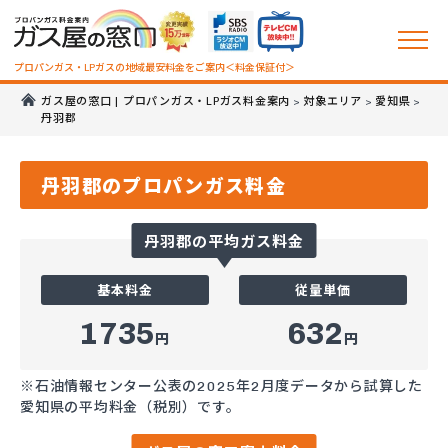
プロパンガス・LPガスの地域最安料金をご案内＜料金保証付＞
ガス屋の窓口 | プロパンガス・LPガス料金案内
対象エリア
愛知県
>
>
>
丹羽郡
丹羽郡のプロパンガス料金
丹羽郡の平均ガス料金
基本料金
従量単価
1735
632
円
円
※石油情報センター公表の2025年2月度データから試算した
愛知県の平均料金（税別）です。