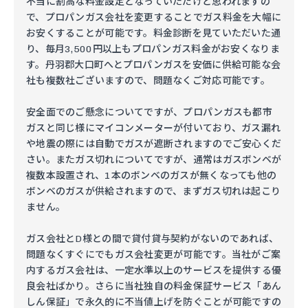
不当に割高な料金設定となっていただけと思われますの
で、プロパンガス会社を変更することでガス料金を大幅に
お安くすることが可能です。料金診断を見ていただいた通
り、毎月3,500円以上もプロパンガス料金がお安くなりま
す。丹羽郡大口町へとプロパンガスを安価に供給可能な会
社も複数社ございますので、問題なくご対応可能です。
安全面でのご懸念についてですが、プロパンガスも都市
ガスと同じ様にマイコンメーターが付いており、ガス漏れ
や地震の際には自動でガスが遮断されますのでご安心くだ
さい。またガス切れについてですが、通常はガスボンベが
複数本設置され、1本のボンベのガスが無くなっても他の
ボンベのガスが供給されますので、まずガス切れは起こり
ません。
ガス会社とD様との間で貸付貸与契約がないのであれば、
問題なくすぐにでもガス会社変更が可能です。当社がご案
内するガス会社は、一定水準以上のサービスを提供する優
良会社ばかり。さらに当社独自の料金保証サービス「あん
しん保証」で永久的に不当値上げを防ぐことが可能ですの