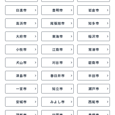
日進市
豊明市
岩倉市
高浜市
尾張旭市
知多市
大府市
東海市
稲沢市
小牧市
江南市
常滑市
犬山市
刈谷市
碧南市
津島市
春日井市
半田市
一宮市
知立市
瀬戸市
安城市
みよし市
西尾市
蒲郡市
田原市
豊橋市