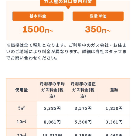
ガス屋の窓口案内料金
基本料金
従量単価
1500
350
円～
円～
※価格は全て税別となります。ご利用中のガス会社・お住ま
いのご地域により料金が異なります。詳細は当社スタッフま
でお問い合わせください。
丹羽郡の平均
丹羽郡の適正
使用量
ガス料金(税
ガス料金(税
差額
込)
込)
5㎥
5,385円
3,575円
1,810円
10㎥
8,861円
5,500円
3,361円
20㎥
15,813円
9,350円
6,463円