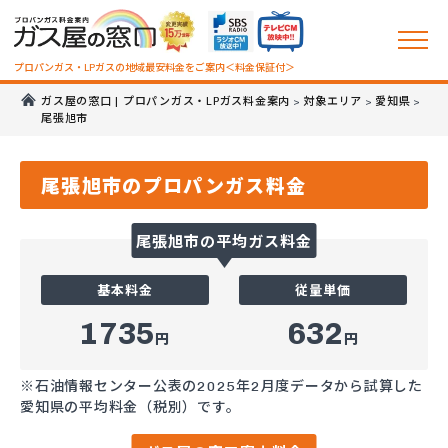
プロパンガス・LPガスの地域最安料金をご案内＜料金保証付＞
ガス屋の窓口 | プロパンガス・LPガス料金案内
対象エリア
愛知県
>
>
>
尾張旭市
尾張旭市のプロパンガス料金
尾張旭市の平均ガス料金
基本料金
従量単価
1735
632
円
円
※石油情報センター公表の2025年2月度データから試算した
愛知県の平均料金（税別）です。