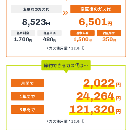
変更後のガス代
変更前のガス代
6,501
8,523
円
円
基本料金
従量単価
基本料金
従量単価
1,700
480
1,500
350
円
円
円
円
（ガス使用量：12.6㎥）
節約できるガス代は…
2,022
月間で
円
24,264
1年間で
円
121,320
5年間で
円
（ガス使用量：12.6㎥）