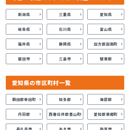
新潟県
三重県
愛知県
岐阜県
石川県
富山県
福井県
静岡県
田方郡函南町
磐田市
三島市
駿東郡
愛知県の市区町村一覧
額田郡幸田町
知多郡
海部郡
丹羽郡
西春日井郡豊山町
愛知郡東郷町
長久手市
あま市
弥富市