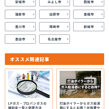
安城市
みよし市
西尾市
蒲郡市
田原市
豊橋市
豊川市
岡崎市
新城市
豊田市
名古屋市
オススメ関連記事
LPガス・プロパンガスの
灯油ボイラーからガス給湯
補助金一覧と申請方法
器にするとお得？光熱費や