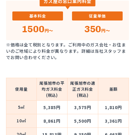
ガス屋の窓口案内料金
基本料金
従量単価
1500
350
円～
円～
※価格は全て税別となります。ご利用中のガス会社・お住ま
いのご地域により料金が異なります。詳細は当社スタッフま
でお問い合わせください。
尾張旭市の平
尾張旭市の適
使用量
均ガス料金
正ガス料金
差額
(税込)
(税込)
5㎥
5,385円
3,575円
1,810円
10㎥
8,861円
5,500円
3,361円
20㎥
15,813円
9,350円
6,463円