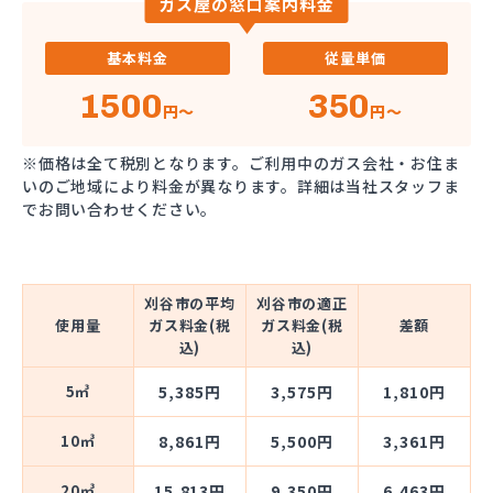
ガス屋の窓口案内料金
基本料金
従量単価
1500
350
円～
円～
※価格は全て税別となります。ご利用中のガス会社・お住ま
いのご地域により料金が異なります。詳細は当社スタッフま
でお問い合わせください。
刈谷市の平均
刈谷市の適正
使用量
ガス料金(税
ガス料金(税
差額
込)
込)
5㎥
5,385円
3,575円
1,810円
10㎥
8,861円
5,500円
3,361円
20㎥
15,813円
9,350円
6,463円