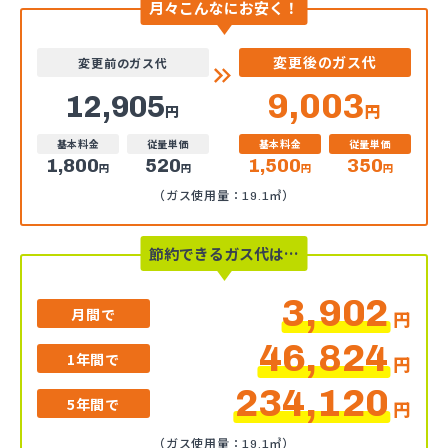
月々こんなにお安く！
変更後のガス代
変更前のガス代
9,003
12,905
円
円
基本料金
従量単価
基本料金
従量単価
1,800
520
1,500
350
円
円
円
円
（ガス使用量：19.1㎥）
節約できるガス代は…
3,902
月間で
円
46,824
1年間で
円
234,120
5年間で
円
（ガス使用量：19.1㎥）