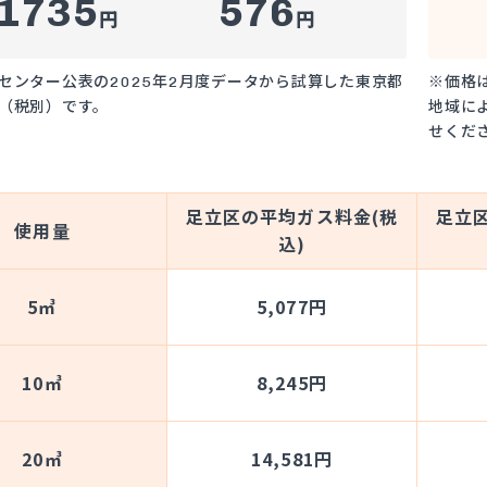
1735
576
円
円
センター公表の2025年2月度データから試算した東京都
※価格
（税別）です。
地域に
せくだ
足立区の平均ガス料金(税
足立
使用量
込)
5㎥
5,077円
10㎥
8,245円
20㎥
14,581円