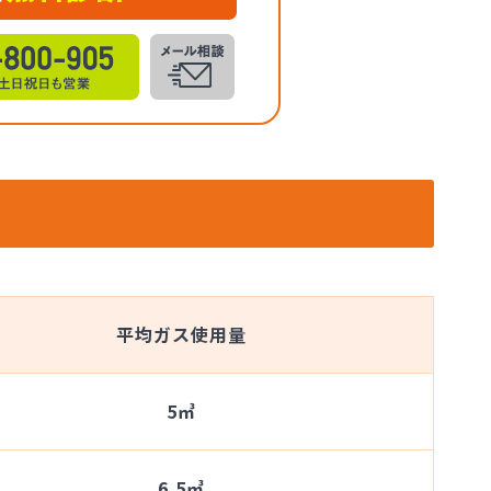
平均ガス使用量
5㎥
6.5㎥