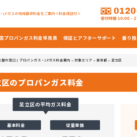
0120
・LPガスの地域最安料金をご案内＜料金保証付＞
受付時間
10:00 -
国プロパンガス
料金早見表
保証とアフターサポート
乗り換
ス屋の窓口 | プロパンガス・LPガス料金案内
対象エリア
東京都
足立区
>
>
>
立区のプロパンガス料金
足立区の平均ガス料金
基本料金
従量単価