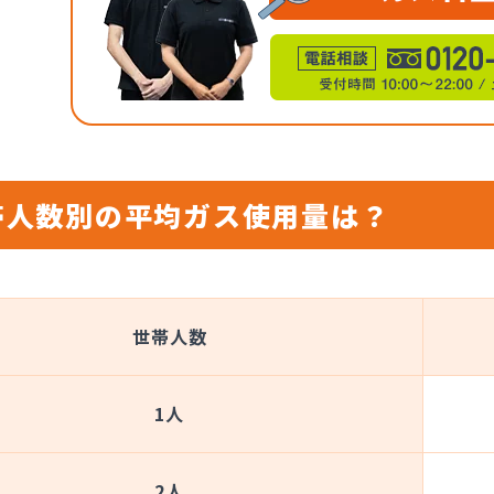
帯人数別の平均ガス使用量は？
世帯人数
1人
2人