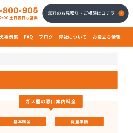
-800-905
無料のお見積り・ご相談はコチラ
 22:00 土日祝日も営業
え事例集
FAQ
ブログ
弊社について
お役立ち情報
ガス屋の窓口案内料金
基本料金
従量単価