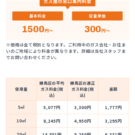
ガス屋の窓口案内料金
基本料金
従量単価
1500
300
円～
円～
※価格は全て税別となります。ご利用中のガス会社・お住ま
いのご地域により料金が異なります。詳細は当社スタッフま
でお問い合わせください。
練馬区の平均
練馬区の適正
使用量
ガス料金(税
ガス料金(税
差額
込)
込)
5㎥
5,077円
3,300円
1,777円
10㎥
8,245円
4,950円
3,295円
20㎥
14,581円
8,250円
6,331円