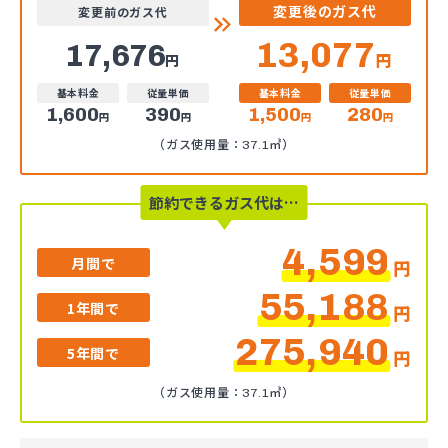
変更後のガス代
変更前のガス代
13,077
17,676
円
円
基本料金
従量単価
基本料金
従量単価
1,600
390
1,500
280
円
円
円
円
（ガス使用量：37.1㎥）
節約できるガス代は…
4,599
月間で
円
55,188
1年間で
円
275,940
5年間で
円
（ガス使用量：37.1㎥）