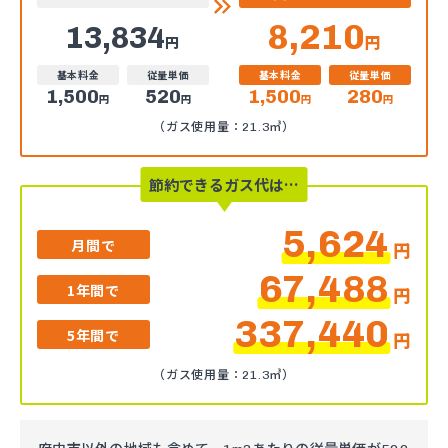
8,210
13,834
円
円
基本料金
従量単価
基本料金
従量単価
1,500
520
1,500
280
円
円
円
円
（ガス使用量：21.3㎥）
節約できるガス代は…
5,624
月間で
円
67,488
1年間で
円
337,440
5年間で
円
（ガス使用量：21.3㎥）