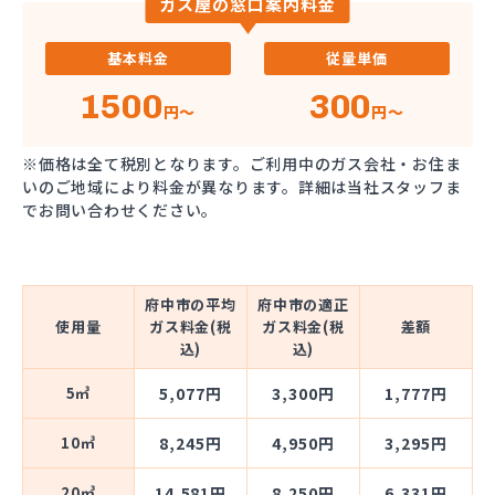
ガス屋の窓口案内料金
基本料金
従量単価
1500
300
円～
円～
※価格は全て税別となります。ご利用中のガス会社・お住ま
いのご地域により料金が異なります。詳細は当社スタッフま
でお問い合わせください。
府中市の平均
府中市の適正
使用量
ガス料金(税
ガス料金(税
差額
込)
込)
5㎥
5,077円
3,300円
1,777円
10㎥
8,245円
4,950円
3,295円
20㎥
14,581円
8,250円
6,331円