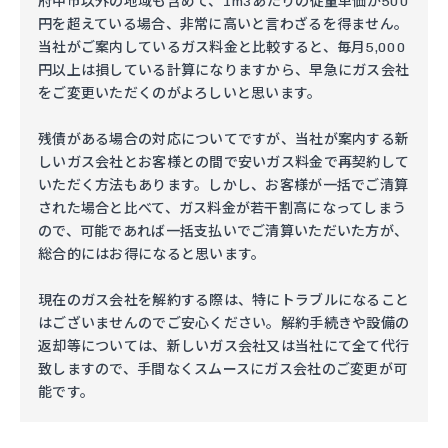
府中市以外の地域も含めて、1m3あたりの従量単価が500
円を超えている場合、非常に高いと言わざるを得ません。
当社がご案内しているガス料金と比較すると、毎月5,000
円以上は損している計算になりますから、早急にガス会社
をご変更いただくのがよろしいと思います。
残債がある場合の対応についてですが、当社が案内する新
しいガス会社とお客様との間で安いガス料金で再契約して
いただく方法もあります。しかし、お客様が一括でご清算
された場合と比べて、ガス料金が若干割高になってしまう
ので、可能であれば一括支払いでご清算いただいた方が、
総合的にはお得になると思います。
現在のガス会社を解約する際は、特にトラブルになること
はございませんのでご安心ください。解約手続きや設備の
返却等については、新しいガス会社又は当社にて全て代行
致しますので、手間なくスムースにガス会社のご変更が可
能です。