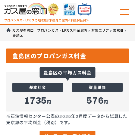
プロパンガス・LPガスの地域最安料金をご案内＜料金保証付＞
ガス屋の窓口 | プロパンガス・LPガス料金案内
対象エリア
東京都
>
>
>
豊島区
豊島区のプロパンガス料金
豊島区の平均ガス料金
基本料金
従量単価
1735
576
円
円
※石油情報センター公表の2025年2月度データから試算した
東京都の平均料金（税別）です。