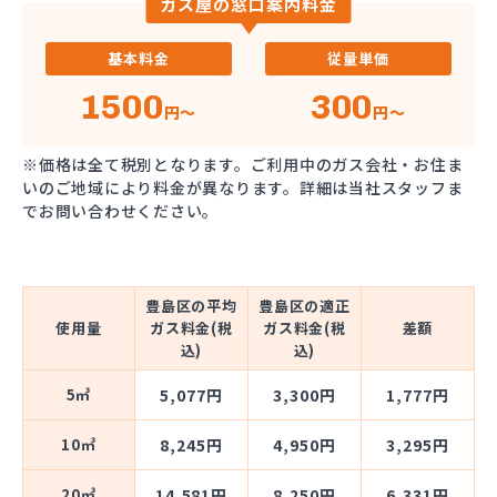
ガス屋の窓口案内料金
基本料金
従量単価
1500
300
円～
円～
※価格は全て税別となります。ご利用中のガス会社・お住ま
いのご地域により料金が異なります。詳細は当社スタッフま
でお問い合わせください。
豊島区の平均
豊島区の適正
使用量
ガス料金(税
ガス料金(税
差額
込)
込)
5㎥
5,077円
3,300円
1,777円
10㎥
8,245円
4,950円
3,295円
20㎥
14,581円
8,250円
6,331円