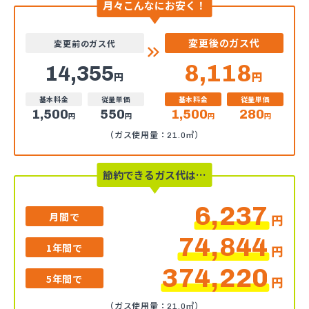
月々こんなにお安く！
変更後のガス代
変更前のガス代
8,118
14,355
円
円
基本料金
従量単価
基本料金
従量単価
1,500
550
1,500
280
円
円
円
円
（ガス使用量：21.0㎥）
節約できるガス代は…
6,237
月間で
円
74,844
1年間で
円
374,220
5年間で
円
（ガス使用量：21.0㎥）