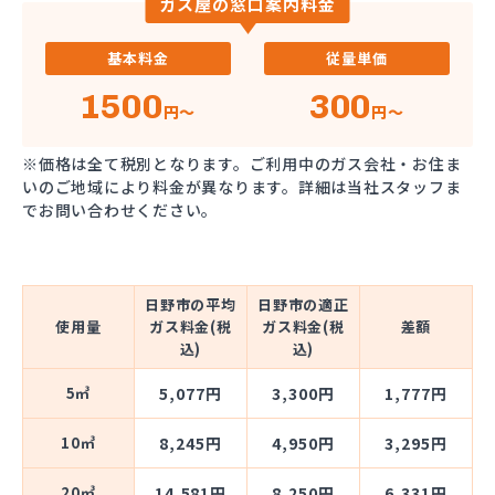
ガス屋の窓口案内料金
基本料金
従量単価
1500
300
円～
円～
※価格は全て税別となります。ご利用中のガス会社・お住ま
いのご地域により料金が異なります。詳細は当社スタッフま
でお問い合わせください。
日野市の平均
日野市の適正
使用量
ガス料金(税
ガス料金(税
差額
込)
込)
5㎥
5,077円
3,300円
1,777円
10㎥
8,245円
4,950円
3,295円
20㎥
14,581円
8,250円
6,331円