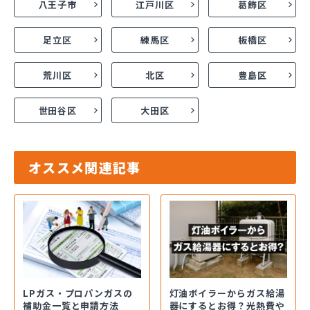
八王子市
江戸川区
葛飾区
足立区
練馬区
板橋区
荒川区
北区
豊島区
世田谷区
大田区
オススメ関連記事
LPガス・プロパンガスの
灯油ボイラーからガス給湯
補助金一覧と申請方法
器にするとお得？光熱費や