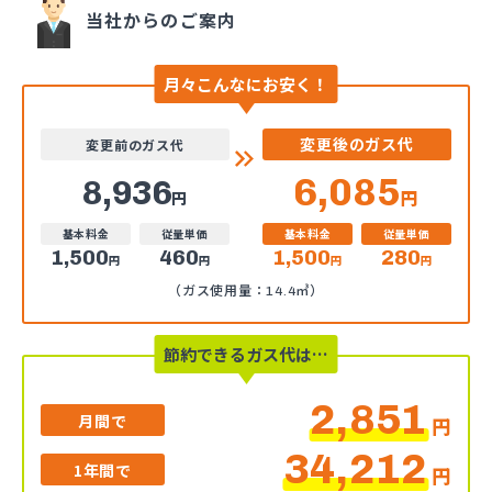
当社からのご案内
月々こんなにお安く！
変更後のガス代
変更前のガス代
6,085
8,936
円
円
基本料金
従量単価
基本料金
従量単価
1,500
460
1,500
280
円
円
円
円
（ガス使用量：14.4㎥）
節約できるガス代は…
2,851
月間で
円
34,212
1年間で
円