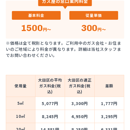
ガス屋の窓口案内料金
基本料金
従量単価
1500
300
円～
円～
※価格は全て税別となります。ご利用中のガス会社・お住ま
いのご地域により料金が異なります。詳細は当社スタッフま
でお問い合わせください。
大田区の平均
大田区の適正
使用量
ガス料金(税
ガス料金(税
差額
込)
込)
5㎥
5,077円
3,300円
1,777円
10㎥
8,245円
4,950円
3,295円
20㎥
14,581円
8,250円
6,331円