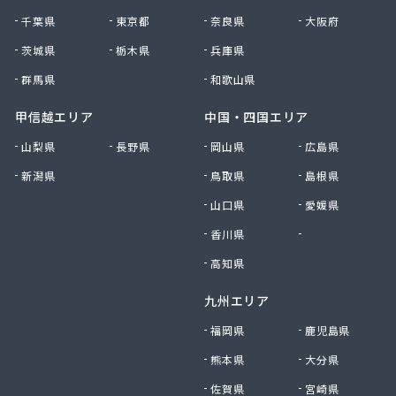
府中米穀プロパンセンター
千葉県
東京都
奈良県
大阪府
府中米穀プロパンセンター 本部
平田商店
茨城県
栃木県
兵庫県
木村商店
群馬県
和歌山県
有限会社ウエノ商会
有限会社オートガスユニオン
甲信越エリア
中国・四国エリア
有限会社オカザキ
山梨県
長野県
岡山県
広島県
有限会社ゴヨーガス
新潟県
鳥取県
島根県
有限会社ニシモトヤ
有限会社ニシモトヤ
山口県
愛媛県
有限会社ニッショク
香川県
徳島県
有限会社みなみガス
有限会社加川石油
高知県
有限会社花岡商店
九州エリア
有限会社吉本ガス産業 本社・ガス部
有限会社宮本プロパン
福岡県
鹿児島県
有限会社共栄商事プロパンガス
熊本県
大分県
有限会社原田石油店
有限会社幸城石油
佐賀県
宮崎県