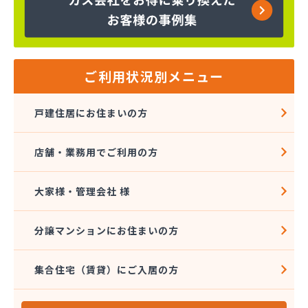
株式会社金子商店
株式会社広島クミアイ燃料
株式会社広島クミアイ燃料 あさひが丘ガス基地
株式会社広島クミアイ燃料 三原ガスセンター
株式会社広島中央クミアイ燃料 大和営業所
ご利用状況別メニュー
株式会社柴田燃料商会 ハウジング事業部
株式会社柴田燃料商会 白木営業所
戸建住居にお住まいの方
株式会社柴田燃料商会 本社
株式会社上田商店
店舗・業務用でご利用の方
株式会社親和商会
株式会社太陽
株式会社大野石油店・LPGスタンド
大家様・管理会社 様
株式会社中西商店
株式会社中村設備産業
分譲マンションにお住まいの方
株式会社中村設備産業
株式会社農協プロパンセンター
集合住宅（賃貸）にご入居の方
株式会社槇原プロパン商会広島支店
岩谷産業株式会社 エネルギー中国支社
岩谷産業株式会社 広島工場