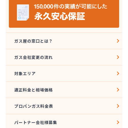
岩本プロパン商店
祇園山崎ガス株式会社
吉田物産株式会社
久野島産業株式会社
宮上商店
共栄プロパンガス株式会社
ガス屋の窓口とは？
橋本燃料株式会社
鯉城ガス有限会社
ガス会社変更の流れ
広川エナス株式会社糸崎営業所
広島ガスプロパン株式会社 特需部オートガス営業
課・オートスタンド
対象エリア
広島ガスプロパン株式会社 安佐営業所
広島ガス可部販売株式会社
適正料金と相場価格
広島ガス呉販売株式会社 安浦営業所
広島ガス呉販売株式会社 本社
プロパンガス料金表
広島ガス呉販売株式会社 安芸支店
広島ガス高田販売株式会社 白木営業所
広島ガス三原販売株式会社
パートナー会社様募集
広島ガス三原販売株式会社 本郷営業所