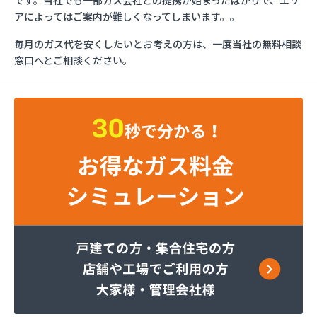
です。当社でも一部ガス会社との提携が始まったばかりで、エリ
トーショク
アによってはご案内が難しくなってしまいます。。
パーパス株式会社広島支店
毎月のガス代を安くしたいとお考えの方は、一度当社の無料相談
やぶねハウビン株式会社 LPガス事業所
窓口へとご相談ください。
（YAVNE・HOUVIN）
ユニオンフォレスト株式会社 ユニオンガス
ユニオンフォレスト株式会社 本社
旭ガス協業組合
安藤プロパン
伊藤忠エネクスホームライフ西日本株式会社 呉営
業所
伊藤忠エネクスホームライフ西日本株式会社 広島
支店
伊藤忠エネクスホームライフ西日本株式会社 備後
営業所
伊藤忠エネクスホームライフ西日本株式会社 本
社・営業部
加計燃料株式会社 広島営業所
可部ガス販売株式会社
角本商店