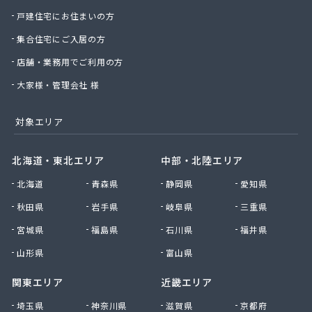
戸建住宅にお住まいの方
中前米穀燃料店
長神金物有限会社
集合住宅にご入居の方
田野原商店
店舗・業務用でご利用の方
土井商店
楠田機器商会
大家様・管理会社 様
二階堂商事有限会社
日の丸産業株式会社 LPガス事業部
対象エリア
日の丸産業株式会社 本社
日の丸産業株式会社 府中営業所
北海道・東北エリア
中部・北陸エリア
日の丸産業株式会社 熊野営業所
日の丸産業株式会社 安浦営業所
北海道
青森県
静岡県
愛知県
日の丸産業株式会社 福山営業所
秋田県
岩手県
岐阜県
三重県
日の丸産業株式会社 御調販売所
宮城県
福島県
石川県
福井県
日の丸産業株式会社 中畑流通センター
日本ホームガス協業組合安佐センター
山形県
富山県
猫本商事株式会社
関東エリア
近畿エリア
波間プロパン店
備後ガス販売株式会社
埼玉県
神奈川県
滋賀県
京都府