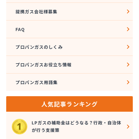
広島ガス住設株式会社 上下支店
提携ガス会社様募集
広島ガス西中国株式会社 五日市本店
広島ガス西中国株式会社 大竹営業所
FAQ
広島ガス中央株式会社竹 原支店
広島ガス東中国株式会社 府中支店
広島ガス湯来販売株式会社
プロパンガスのしくみ
広島ガス販売株式会社 安佐営業所
広島ガス北部販売株式会社 ガスショップ高陽店
プロパンガスお役立ち情報
広島ガス北部販売株式会社 北部保安センター広島
安佐エリア営業所
広島ガス北部販売株式会社 本社祇園分室
プロパンガス用語集
広島ガス北部販売株式会社 本社広島中央エリア営
業所
人気記事ランキング
広島県LPガス協会・お客様相談所
広島酸素株式会社
広島団地ガス協業組合
LPガスの補助金はどうなる？行政・自治体
佐々木商店
が行う支援策
三愛オブリガス中国株式会社 広島支店