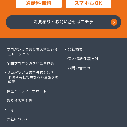
通話料無料
スマホもOK
川口プロパン
川崎プロパン
川中醤油株式会社ガス事業部
お見積り・お問い合せはコチラ
川本プロパン
大岡石油株式会社
大竹プロパン瓦斯株式会社
大陽日酸エネルギー株式会社 呉支店
会社概要
プロパンガス乗り換え料金シミ
大陽日酸エネルギー株式会社 呉支店 東広島・竹
ュレーション
個人情報保護方針
原営業所
全国プロパンガス料金早見表
大陽日酸エネルギー株式会社 広島支店
お問い合わせ
大陽日酸株式会社 中四国支社
プロパンガス適正価格とは？
地域や会社で異なる料金設定を
池田液化ガス株式会社
解説
竹安商店
保証とアフターサポート
中国ガス機器株式会社 機器事業部
中国ガス機器株式会社 呉営業所
乗り換え事例集
中国ガス機器株式会社 本社ガス事業部
FAQ
中国三愛ガスサプライ株式会社
弊社について
中石産業株式会社 広島営業所
中石産業株式会社 本社