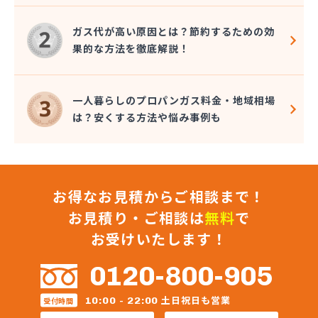
三原食糧企業組合・三原食糧プロパン部
三崎商店
ガス代が高い原因とは？節約するための効
秋山プロパン・電器店
果的な方法を徹底解説！
松井商事有限会社
松村プロパン
松島燃料店
一人暮らしのプロパンガス料金・地域相場
食協株式会社 広島販売所
は？安くする方法や悩み事例も
食協株式会社 燃料部 燃料課
食協株式会社 可部販売所
信菱液化ガス株式会社 本社
真田石油株式会社 高木給油所
お得なお見積からご相談まで！
真田石油株式会社 本社・セルフ府中給油所
水口プロパン
お見積り・ご相談は
無料
で
政広商店
お受けいたします！
正進ガス株式会社
正木商事株式会社
0120-800-905
正和液化株式会社 LPGスタンド
正和液化株式会社 本社
土日祝日も営業
10:00 - 22:00
受付時間
赤木プロパンオート ガス充てん工場