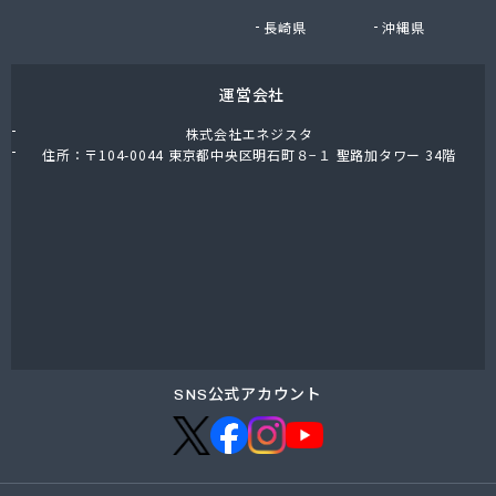
有限会社小迫石油販
長崎県
沖縄県
有限会社森貞プロパン販売
有限会社森國商会
運営会社
有限会社水国プロパン
有限会社杉岡商店
株式会社エネジスタ
有限会社赤木プロパン商会
住所：〒104-0044 東京都中央区明石町８−１ 聖路加タワー 34階
有限会社船木商店
有限会社倉橋交通
有限会社竹野商店
有限会社田中剛産業 本社事務所
有限会社田中剛産業 堺町事務所
有限会社日山産業
有限会社畠田石油店LPガス部
有限会社明星プロパン
有限会社綿谷プロパン商会
SNS公式アカウント
廣島エルピーガスターミナル株式会社