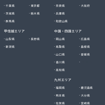
府中米穀プロパンセンター
千葉県
東京都
奈良県
大阪府
府中米穀プロパンセンター 本部
平田商店
茨城県
栃木県
兵庫県
木村商店
群馬県
和歌山県
有限会社ウエノ商会
有限会社オートガスユニオン
甲信越エリア
中国・四国エリア
有限会社オカザキ
山梨県
長野県
岡山県
広島県
有限会社ゴヨーガス
新潟県
鳥取県
島根県
有限会社ニシモトヤ
有限会社ニシモトヤ
山口県
愛媛県
有限会社ニッショク
香川県
徳島県
有限会社みなみガス
有限会社加川石油
高知県
有限会社花岡商店
九州エリア
有限会社吉本ガス産業 本社・ガス部
有限会社宮本プロパン
福岡県
鹿児島県
有限会社共栄商事プロパンガス
熊本県
大分県
有限会社原田石油店
有限会社幸城石油
佐賀県
宮崎県