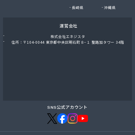
有限会社小迫石油販
長崎県
沖縄県
有限会社森貞プロパン販売
有限会社森國商会
運営会社
有限会社水国プロパン
有限会社杉岡商店
株式会社エネジスタ
有限会社赤木プロパン商会
住所：〒104-0044 東京都中央区明石町８−１ 聖路加タワー 34階
有限会社船木商店
有限会社倉橋交通
有限会社竹野商店
有限会社田中剛産業 本社事務所
有限会社田中剛産業 堺町事務所
有限会社日山産業
有限会社畠田石油店LPガス部
有限会社明星プロパン
有限会社綿谷プロパン商会
SNS公式アカウント
廣島エルピーガスターミナル株式会社