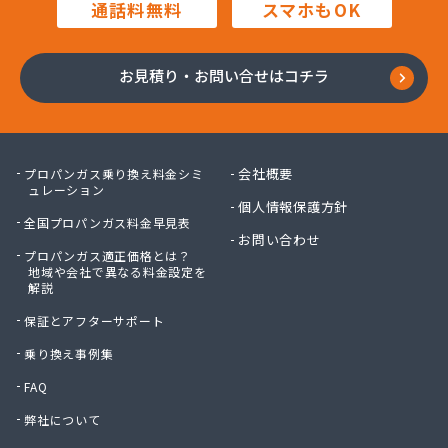
通話料無料
スマホもOK
川口プロパン
川崎プロパン
川中醤油株式会社ガス事業部
お見積り・お問い合せはコチラ
川本プロパン
大岡石油株式会社
大竹プロパン瓦斯株式会社
大陽日酸エネルギー株式会社 呉支店
会社概要
プロパンガス乗り換え料金シミ
大陽日酸エネルギー株式会社 呉支店 東広島・竹
ュレーション
個人情報保護方針
原営業所
全国プロパンガス料金早見表
大陽日酸エネルギー株式会社 広島支店
お問い合わせ
大陽日酸株式会社 中四国支社
プロパンガス適正価格とは？
地域や会社で異なる料金設定を
池田液化ガス株式会社
解説
竹安商店
保証とアフターサポート
中国ガス機器株式会社 機器事業部
中国ガス機器株式会社 呉営業所
乗り換え事例集
中国ガス機器株式会社 本社ガス事業部
FAQ
中国三愛ガスサプライ株式会社
弊社について
中石産業株式会社 広島営業所
中石産業株式会社 本社