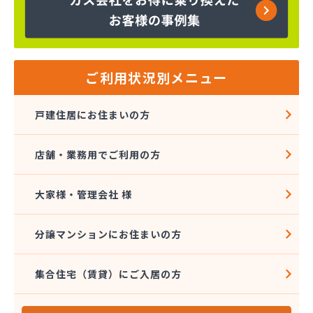
株式会社金子商店
株式会社広島クミアイ燃料
株式会社広島クミアイ燃料 あさひが丘ガス基地
株式会社広島クミアイ燃料 三原ガスセンター
株式会社広島中央クミアイ燃料 大和営業所
ご利用状況別メニュー
株式会社柴田燃料商会 ハウジング事業部
株式会社柴田燃料商会 白木営業所
戸建住居にお住まいの方
株式会社柴田燃料商会 本社
株式会社上田商店
店舗・業務用でご利用の方
株式会社親和商会
株式会社太陽
株式会社大野石油店・LPGスタンド
大家様・管理会社 様
株式会社中西商店
株式会社中村設備産業
分譲マンションにお住まいの方
株式会社中村設備産業
株式会社農協プロパンセンター
集合住宅（賃貸）にご入居の方
株式会社槇原プロパン商会広島支店
岩谷産業株式会社 エネルギー中国支社
岩谷産業株式会社 広島工場