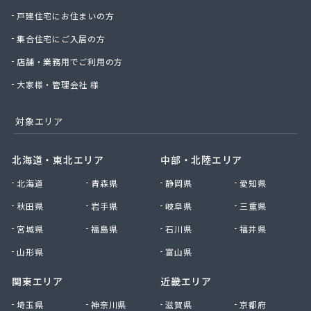
戸建住宅にお住まいの方
中前米穀燃料店
長神金物有限会社
集合住宅にご入居の方
田野原商店
店舗・業務用でご利用の方
土井商店
楠田機器商会
大家様・管理会社 様
二階堂商事有限会社
日の丸産業株式会社 LPガス事業部
対象エリア
日の丸産業株式会社 本社
日の丸産業株式会社 府中営業所
北海道・東北エリア
中部・北陸エリア
日の丸産業株式会社 熊野営業所
日の丸産業株式会社 安浦営業所
北海道
青森県
静岡県
愛知県
日の丸産業株式会社 福山営業所
秋田県
岩手県
岐阜県
三重県
日の丸産業株式会社 御調販売所
宮城県
福島県
石川県
福井県
日の丸産業株式会社 中畑流通センター
日本ホームガス協業組合安佐センター
山形県
富山県
猫本商事株式会社
関東エリア
近畿エリア
波間プロパン店
備後ガス販売株式会社
埼玉県
神奈川県
滋賀県
京都府