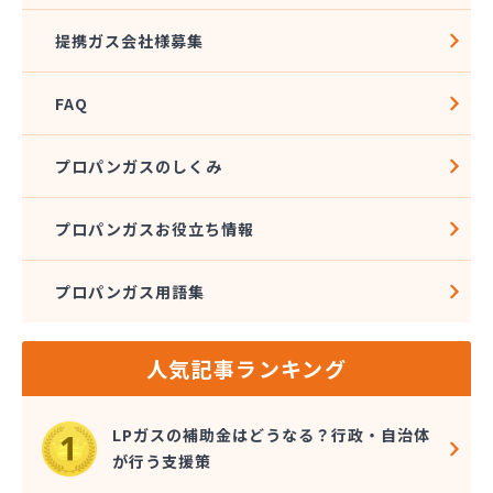
広島ガス住設株式会社 上下支店
提携ガス会社様募集
広島ガス西中国株式会社 五日市本店
広島ガス西中国株式会社 大竹営業所
FAQ
広島ガス中央株式会社竹 原支店
広島ガス東中国株式会社 府中支店
広島ガス湯来販売株式会社
プロパンガスのしくみ
広島ガス販売株式会社 安佐営業所
広島ガス北部販売株式会社 ガスショップ高陽店
プロパンガスお役立ち情報
広島ガス北部販売株式会社 北部保安センター広島
安佐エリア営業所
広島ガス北部販売株式会社 本社祇園分室
プロパンガス用語集
広島ガス北部販売株式会社 本社広島中央エリア営
業所
人気記事ランキング
広島県LPガス協会・お客様相談所
広島酸素株式会社
広島団地ガス協業組合
LPガスの補助金はどうなる？行政・自治体
佐々木商店
が行う支援策
三愛オブリガス中国株式会社 広島支店