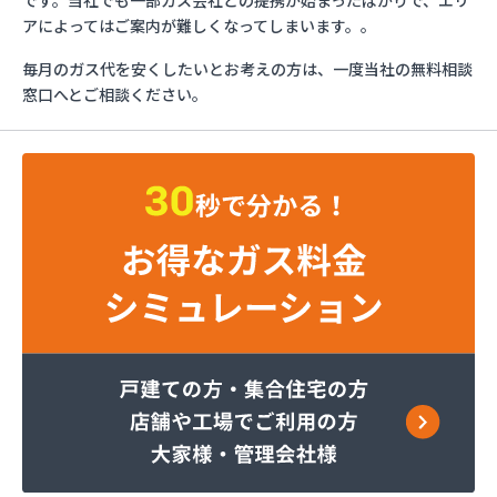
です。当社でも一部ガス会社との提携が始まったばかりで、エリ
トーショク
アによってはご案内が難しくなってしまいます。。
パーパス株式会社広島支店
毎月のガス代を安くしたいとお考えの方は、一度当社の無料相談
やぶねハウビン株式会社 LPガス事業所
窓口へとご相談ください。
（YAVNE・HOUVIN）
ユニオンフォレスト株式会社 ユニオンガス
ユニオンフォレスト株式会社 本社
旭ガス協業組合
安藤プロパン
伊藤忠エネクスホームライフ西日本株式会社 呉営
業所
伊藤忠エネクスホームライフ西日本株式会社 広島
支店
伊藤忠エネクスホームライフ西日本株式会社 備後
営業所
伊藤忠エネクスホームライフ西日本株式会社 本
社・営業部
加計燃料株式会社 広島営業所
可部ガス販売株式会社
角本商店