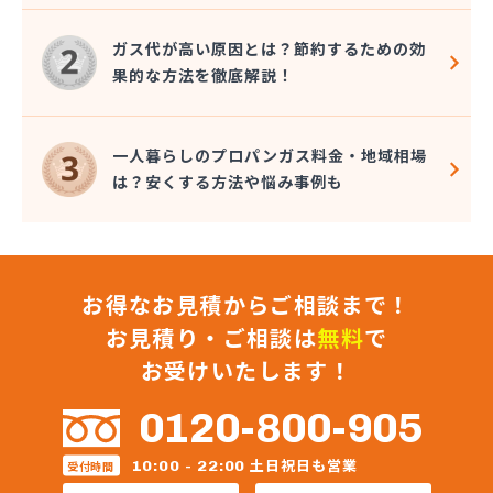
三原食糧企業組合・三原食糧プロパン部
三崎商店
ガス代が高い原因とは？節約するための効
秋山プロパン・電器店
果的な方法を徹底解説！
松井商事有限会社
松村プロパン
松島燃料店
一人暮らしのプロパンガス料金・地域相場
食協株式会社 広島販売所
は？安くする方法や悩み事例も
食協株式会社 燃料部 燃料課
食協株式会社 可部販売所
信菱液化ガス株式会社 本社
真田石油株式会社 高木給油所
お得なお見積からご相談まで！
真田石油株式会社 本社・セルフ府中給油所
水口プロパン
お見積り・ご相談は
無料
で
政広商店
お受けいたします！
正進ガス株式会社
正木商事株式会社
0120-800-905
正和液化株式会社 LPGスタンド
正和液化株式会社 本社
土日祝日も営業
10:00 - 22:00
受付時間
赤木プロパンオート ガス充てん工場