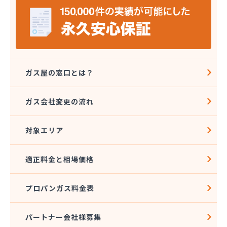
岩本プロパン商店
祇園山崎ガス株式会社
吉田物産株式会社
久野島産業株式会社
宮上商店
共栄プロパンガス株式会社
ガス屋の窓口とは？
橋本燃料株式会社
鯉城ガス有限会社
ガス会社変更の流れ
広川エナス株式会社糸崎営業所
広島ガスプロパン株式会社 特需部オートガス営業
課・オートスタンド
対象エリア
広島ガスプロパン株式会社 安佐営業所
広島ガス可部販売株式会社
適正料金と相場価格
広島ガス呉販売株式会社 安浦営業所
広島ガス呉販売株式会社 本社
プロパンガス料金表
広島ガス呉販売株式会社 安芸支店
広島ガス高田販売株式会社 白木営業所
広島ガス三原販売株式会社
パートナー会社様募集
広島ガス三原販売株式会社 本郷営業所