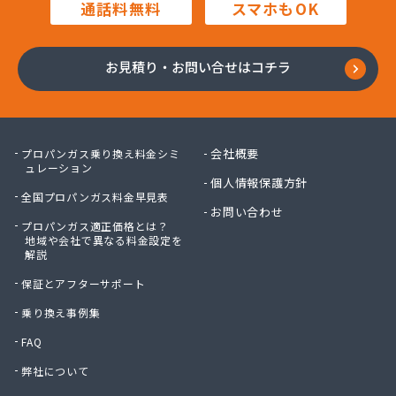
通話料無料
スマホもOK
川口プロパン
川崎プロパン
川中醤油株式会社ガス事業部
お見積り・お問い合せはコチラ
川本プロパン
大岡石油株式会社
大竹プロパン瓦斯株式会社
大陽日酸エネルギー株式会社 呉支店
会社概要
プロパンガス乗り換え料金シミ
大陽日酸エネルギー株式会社 呉支店 東広島・竹
ュレーション
個人情報保護方針
原営業所
全国プロパンガス料金早見表
大陽日酸エネルギー株式会社 広島支店
お問い合わせ
大陽日酸株式会社 中四国支社
プロパンガス適正価格とは？
地域や会社で異なる料金設定を
池田液化ガス株式会社
解説
竹安商店
保証とアフターサポート
中国ガス機器株式会社 機器事業部
中国ガス機器株式会社 呉営業所
乗り換え事例集
中国ガス機器株式会社 本社ガス事業部
FAQ
中国三愛ガスサプライ株式会社
弊社について
中石産業株式会社 広島営業所
中石産業株式会社 本社