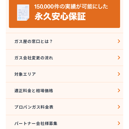
岩本プロパン商店
祇園山崎ガス株式会社
吉田物産株式会社
久野島産業株式会社
宮上商店
共栄プロパンガス株式会社
ガス屋の窓口とは？
橋本燃料株式会社
鯉城ガス有限会社
ガス会社変更の流れ
広川エナス株式会社糸崎営業所
広島ガスプロパン株式会社 特需部オートガス営業
課・オートスタンド
対象エリア
広島ガスプロパン株式会社 安佐営業所
広島ガス可部販売株式会社
適正料金と相場価格
広島ガス呉販売株式会社 安浦営業所
広島ガス呉販売株式会社 本社
プロパンガス料金表
広島ガス呉販売株式会社 安芸支店
広島ガス高田販売株式会社 白木営業所
広島ガス三原販売株式会社
パートナー会社様募集
広島ガス三原販売株式会社 本郷営業所