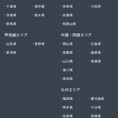
府中米穀プロパンセンター
千葉県
東京都
奈良県
大阪府
府中米穀プロパンセンター 本部
平田商店
茨城県
栃木県
兵庫県
木村商店
群馬県
和歌山県
有限会社ウエノ商会
有限会社オートガスユニオン
甲信越エリア
中国・四国エリア
有限会社オカザキ
山梨県
長野県
岡山県
広島県
有限会社ゴヨーガス
新潟県
鳥取県
島根県
有限会社ニシモトヤ
有限会社ニシモトヤ
山口県
愛媛県
有限会社ニッショク
香川県
徳島県
有限会社みなみガス
有限会社加川石油
高知県
有限会社花岡商店
九州エリア
有限会社吉本ガス産業 本社・ガス部
有限会社宮本プロパン
福岡県
鹿児島県
有限会社共栄商事プロパンガス
熊本県
大分県
有限会社原田石油店
有限会社幸城石油
佐賀県
宮崎県