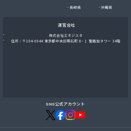
有限会社小迫石油販
長崎県
沖縄県
有限会社森貞プロパン販売
有限会社森國商会
運営会社
有限会社水国プロパン
有限会社杉岡商店
株式会社エネジスタ
有限会社赤木プロパン商会
住所：〒104-0044 東京都中央区明石町８−１ 聖路加タワー 34階
有限会社船木商店
有限会社倉橋交通
有限会社竹野商店
有限会社田中剛産業 本社事務所
有限会社田中剛産業 堺町事務所
有限会社日山産業
有限会社畠田石油店LPガス部
有限会社明星プロパン
有限会社綿谷プロパン商会
SNS公式アカウント
廣島エルピーガスターミナル株式会社