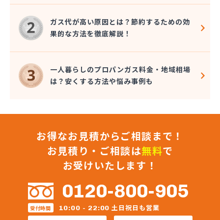
三原食糧企業組合・三原食糧プロパン部
三崎商店
ガス代が高い原因とは？節約するための効
秋山プロパン・電器店
果的な方法を徹底解説！
松井商事有限会社
松村プロパン
松島燃料店
一人暮らしのプロパンガス料金・地域相場
食協株式会社 広島販売所
は？安くする方法や悩み事例も
食協株式会社 燃料部 燃料課
食協株式会社 可部販売所
信菱液化ガス株式会社 本社
真田石油株式会社 高木給油所
お得なお見積からご相談まで！
真田石油株式会社 本社・セルフ府中給油所
水口プロパン
お見積り・ご相談は
無料
で
政広商店
お受けいたします！
正進ガス株式会社
正木商事株式会社
0120-800-905
正和液化株式会社 LPGスタンド
正和液化株式会社 本社
土日祝日も営業
10:00 - 22:00
受付時間
赤木プロパンオート ガス充てん工場