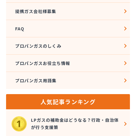
広島ガス住設株式会社 上下支店
提携ガス会社様募集
広島ガス西中国株式会社 五日市本店
広島ガス西中国株式会社 大竹営業所
FAQ
広島ガス中央株式会社竹 原支店
広島ガス東中国株式会社 府中支店
広島ガス湯来販売株式会社
プロパンガスのしくみ
広島ガス販売株式会社 安佐営業所
広島ガス北部販売株式会社 ガスショップ高陽店
プロパンガスお役立ち情報
広島ガス北部販売株式会社 北部保安センター広島
安佐エリア営業所
広島ガス北部販売株式会社 本社祇園分室
プロパンガス用語集
広島ガス北部販売株式会社 本社広島中央エリア営
業所
人気記事ランキング
広島県LPガス協会・お客様相談所
広島酸素株式会社
広島団地ガス協業組合
LPガスの補助金はどうなる？行政・自治体
佐々木商店
が行う支援策
三愛オブリガス中国株式会社 広島支店