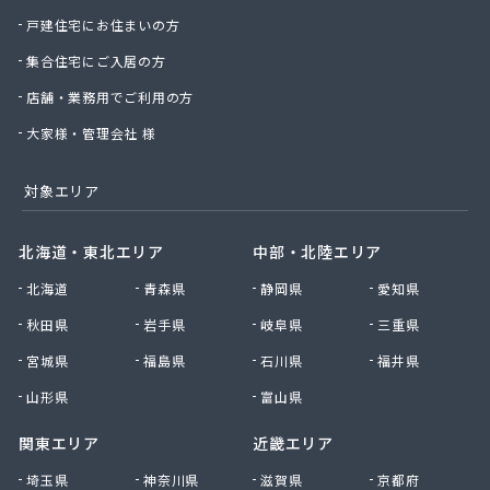
戸建住宅にお住まいの方
中前米穀燃料店
長神金物有限会社
集合住宅にご入居の方
田野原商店
店舗・業務用でご利用の方
土井商店
楠田機器商会
大家様・管理会社 様
二階堂商事有限会社
日の丸産業株式会社 LPガス事業部
対象エリア
日の丸産業株式会社 本社
日の丸産業株式会社 府中営業所
北海道・東北エリア
中部・北陸エリア
日の丸産業株式会社 熊野営業所
日の丸産業株式会社 安浦営業所
北海道
青森県
静岡県
愛知県
日の丸産業株式会社 福山営業所
秋田県
岩手県
岐阜県
三重県
日の丸産業株式会社 御調販売所
宮城県
福島県
石川県
福井県
日の丸産業株式会社 中畑流通センター
日本ホームガス協業組合安佐センター
山形県
富山県
猫本商事株式会社
関東エリア
近畿エリア
波間プロパン店
備後ガス販売株式会社
埼玉県
神奈川県
滋賀県
京都府