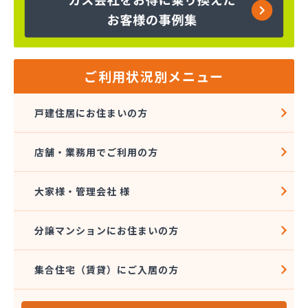
株式会社金子商店
株式会社広島クミアイ燃料
株式会社広島クミアイ燃料 あさひが丘ガス基地
株式会社広島クミアイ燃料 三原ガスセンター
株式会社広島中央クミアイ燃料 大和営業所
ご利用状況別メニュー
株式会社柴田燃料商会 ハウジング事業部
株式会社柴田燃料商会 白木営業所
戸建住居にお住まいの方
株式会社柴田燃料商会 本社
株式会社上田商店
店舗・業務用でご利用の方
株式会社親和商会
株式会社太陽
株式会社大野石油店・LPGスタンド
大家様・管理会社 様
株式会社中西商店
株式会社中村設備産業
分譲マンションにお住まいの方
株式会社中村設備産業
株式会社農協プロパンセンター
集合住宅（賃貸）にご入居の方
株式会社槇原プロパン商会広島支店
岩谷産業株式会社 エネルギー中国支社
岩谷産業株式会社 広島工場