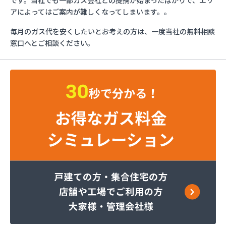
です。当社でも一部ガス会社との提携が始まったばかりで、エリ
トーショク
アによってはご案内が難しくなってしまいます。。
パーパス株式会社広島支店
毎月のガス代を安くしたいとお考えの方は、一度当社の無料相談
やぶねハウビン株式会社 LPガス事業所
窓口へとご相談ください。
（YAVNE・HOUVIN）
ユニオンフォレスト株式会社 ユニオンガス
ユニオンフォレスト株式会社 本社
旭ガス協業組合
安藤プロパン
伊藤忠エネクスホームライフ西日本株式会社 呉営
業所
伊藤忠エネクスホームライフ西日本株式会社 広島
支店
伊藤忠エネクスホームライフ西日本株式会社 備後
営業所
伊藤忠エネクスホームライフ西日本株式会社 本
社・営業部
加計燃料株式会社 広島営業所
可部ガス販売株式会社
角本商店