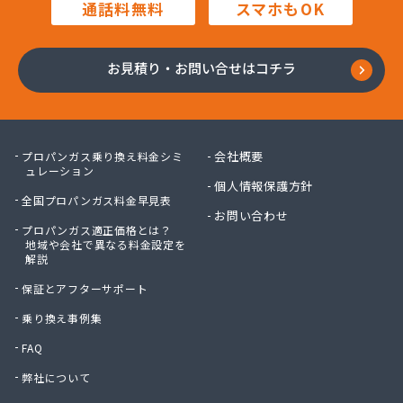
通話料無料
スマホもOK
川口プロパン
川崎プロパン
川中醤油株式会社ガス事業部
お見積り・お問い合せはコチラ
川本プロパン
大岡石油株式会社
大竹プロパン瓦斯株式会社
大陽日酸エネルギー株式会社 呉支店
会社概要
プロパンガス乗り換え料金シミ
大陽日酸エネルギー株式会社 呉支店 東広島・竹
ュレーション
個人情報保護方針
原営業所
全国プロパンガス料金早見表
大陽日酸エネルギー株式会社 広島支店
お問い合わせ
大陽日酸株式会社 中四国支社
プロパンガス適正価格とは？
地域や会社で異なる料金設定を
池田液化ガス株式会社
解説
竹安商店
保証とアフターサポート
中国ガス機器株式会社 機器事業部
中国ガス機器株式会社 呉営業所
乗り換え事例集
中国ガス機器株式会社 本社ガス事業部
FAQ
中国三愛ガスサプライ株式会社
弊社について
中石産業株式会社 広島営業所
中石産業株式会社 本社