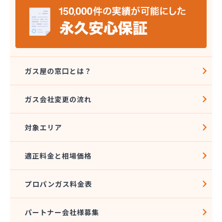
岩本プロパン商店
祇園山崎ガス株式会社
吉田物産株式会社
久野島産業株式会社
宮上商店
共栄プロパンガス株式会社
ガス屋の窓口とは？
橋本燃料株式会社
鯉城ガス有限会社
ガス会社変更の流れ
広川エナス株式会社糸崎営業所
広島ガスプロパン株式会社 特需部オートガス営業
課・オートスタンド
対象エリア
広島ガスプロパン株式会社 安佐営業所
広島ガス可部販売株式会社
適正料金と相場価格
広島ガス呉販売株式会社 安浦営業所
広島ガス呉販売株式会社 本社
プロパンガス料金表
広島ガス呉販売株式会社 安芸支店
広島ガス高田販売株式会社 白木営業所
広島ガス三原販売株式会社
パートナー会社様募集
広島ガス三原販売株式会社 本郷営業所