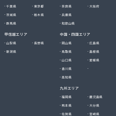
府中米穀プロパンセンター
千葉県
東京都
奈良県
大阪府
府中米穀プロパンセンター 本部
平田商店
茨城県
栃木県
兵庫県
木村商店
群馬県
和歌山県
有限会社ウエノ商会
有限会社オートガスユニオン
甲信越エリア
中国・四国エリア
有限会社オカザキ
山梨県
長野県
岡山県
広島県
有限会社ゴヨーガス
新潟県
鳥取県
島根県
有限会社ニシモトヤ
有限会社ニシモトヤ
山口県
愛媛県
有限会社ニッショク
香川県
徳島県
有限会社みなみガス
有限会社加川石油
高知県
有限会社花岡商店
九州エリア
有限会社吉本ガス産業 本社・ガス部
有限会社宮本プロパン
福岡県
鹿児島県
有限会社共栄商事プロパンガス
熊本県
大分県
有限会社原田石油店
有限会社幸城石油
佐賀県
宮崎県