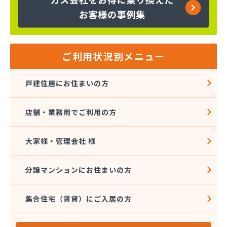
株式会社金子商店
株式会社広島クミアイ燃料
株式会社広島クミアイ燃料 あさひが丘ガス基地
株式会社広島クミアイ燃料 三原ガスセンター
株式会社広島中央クミアイ燃料 大和営業所
ご利用状況別メニュー
株式会社柴田燃料商会 ハウジング事業部
株式会社柴田燃料商会 白木営業所
戸建住居にお住まいの方
株式会社柴田燃料商会 本社
株式会社上田商店
店舗・業務用でご利用の方
株式会社親和商会
株式会社太陽
株式会社大野石油店・LPGスタンド
大家様・管理会社 様
株式会社中西商店
株式会社中村設備産業
分譲マンションにお住まいの方
株式会社中村設備産業
株式会社農協プロパンセンター
集合住宅（賃貸）にご入居の方
株式会社槇原プロパン商会広島支店
岩谷産業株式会社 エネルギー中国支社
岩谷産業株式会社 広島工場