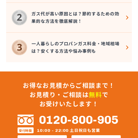
三原食糧企業組合・三原食糧プロパン部
三崎商店
ガス代が高い原因とは？節約するための効
秋山プロパン・電器店
果的な方法を徹底解説！
松井商事有限会社
松村プロパン
松島燃料店
一人暮らしのプロパンガス料金・地域相場
食協株式会社 広島販売所
は？安くする方法や悩み事例も
食協株式会社 燃料部 燃料課
食協株式会社 可部販売所
信菱液化ガス株式会社 本社
真田石油株式会社 高木給油所
お得なお見積からご相談まで！
真田石油株式会社 本社・セルフ府中給油所
水口プロパン
お見積り・ご相談は
無料
で
政広商店
お受けいたします！
正進ガス株式会社
正木商事株式会社
0120-800-905
正和液化株式会社 LPGスタンド
正和液化株式会社 本社
土日祝日も営業
10:00 - 22:00
受付時間
赤木プロパンオート ガス充てん工場