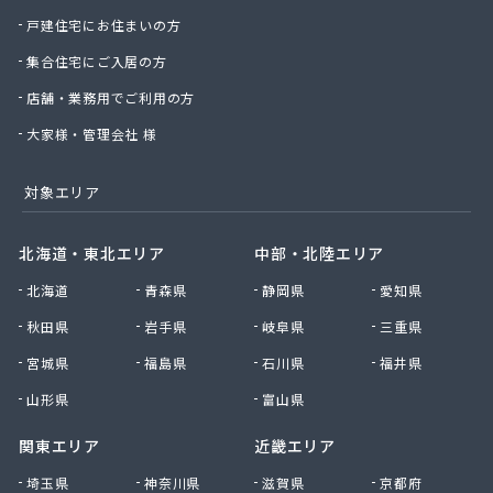
戸建住宅にお住まいの方
中前米穀燃料店
長神金物有限会社
集合住宅にご入居の方
田野原商店
店舗・業務用でご利用の方
土井商店
楠田機器商会
大家様・管理会社 様
二階堂商事有限会社
日の丸産業株式会社 LPガス事業部
対象エリア
日の丸産業株式会社 本社
日の丸産業株式会社 府中営業所
北海道・東北エリア
中部・北陸エリア
日の丸産業株式会社 熊野営業所
日の丸産業株式会社 安浦営業所
北海道
青森県
静岡県
愛知県
日の丸産業株式会社 福山営業所
秋田県
岩手県
岐阜県
三重県
日の丸産業株式会社 御調販売所
宮城県
福島県
石川県
福井県
日の丸産業株式会社 中畑流通センター
日本ホームガス協業組合安佐センター
山形県
富山県
猫本商事株式会社
関東エリア
近畿エリア
波間プロパン店
備後ガス販売株式会社
埼玉県
神奈川県
滋賀県
京都府