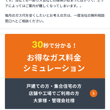
です。当社でも一部ガス会社との提携が始まったばかりで、エリ
トーショク
アによってはご案内が難しくなってしまいます。。
パーパス株式会社広島支店
毎月のガス代を安くしたいとお考えの方は、一度当社の無料相談
やぶねハウビン株式会社 LPガス事業所
窓口へとご相談ください。
（YAVNE・HOUVIN）
ユニオンフォレスト株式会社 ユニオンガス
ユニオンフォレスト株式会社 本社
旭ガス協業組合
安藤プロパン
伊藤忠エネクスホームライフ西日本株式会社 呉営
業所
伊藤忠エネクスホームライフ西日本株式会社 広島
支店
伊藤忠エネクスホームライフ西日本株式会社 備後
営業所
伊藤忠エネクスホームライフ西日本株式会社 本
社・営業部
加計燃料株式会社 広島営業所
可部ガス販売株式会社
角本商店