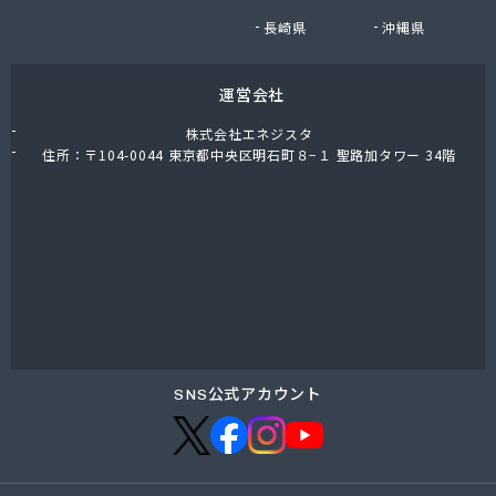
有限会社小迫石油販
長崎県
沖縄県
有限会社森貞プロパン販売
有限会社森國商会
運営会社
有限会社水国プロパン
有限会社杉岡商店
株式会社エネジスタ
有限会社赤木プロパン商会
住所：〒104-0044 東京都中央区明石町８−１ 聖路加タワー 34階
有限会社船木商店
有限会社倉橋交通
有限会社竹野商店
有限会社田中剛産業 本社事務所
有限会社田中剛産業 堺町事務所
有限会社日山産業
有限会社畠田石油店LPガス部
有限会社明星プロパン
有限会社綿谷プロパン商会
SNS公式アカウント
廣島エルピーガスターミナル株式会社