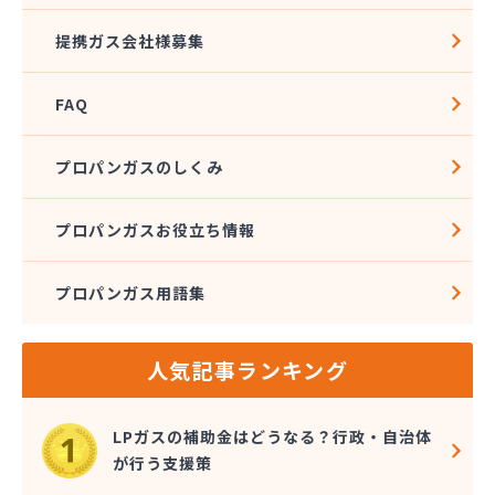
広島ガス住設株式会社 上下支店
提携ガス会社様募集
広島ガス西中国株式会社 五日市本店
広島ガス西中国株式会社 大竹営業所
FAQ
広島ガス中央株式会社竹 原支店
広島ガス東中国株式会社 府中支店
広島ガス湯来販売株式会社
プロパンガスのしくみ
広島ガス販売株式会社 安佐営業所
広島ガス北部販売株式会社 ガスショップ高陽店
プロパンガスお役立ち情報
広島ガス北部販売株式会社 北部保安センター広島
安佐エリア営業所
広島ガス北部販売株式会社 本社祇園分室
プロパンガス用語集
広島ガス北部販売株式会社 本社広島中央エリア営
業所
人気記事ランキング
広島県LPガス協会・お客様相談所
広島酸素株式会社
広島団地ガス協業組合
LPガスの補助金はどうなる？行政・自治体
佐々木商店
が行う支援策
三愛オブリガス中国株式会社 広島支店