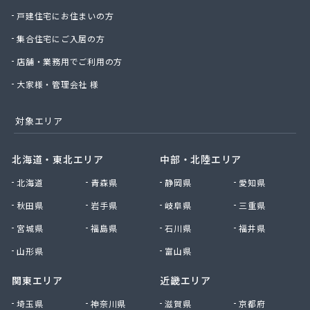
戸建住宅にお住まいの方
中前米穀燃料店
長神金物有限会社
集合住宅にご入居の方
田野原商店
店舗・業務用でご利用の方
土井商店
楠田機器商会
大家様・管理会社 様
二階堂商事有限会社
日の丸産業株式会社 LPガス事業部
対象エリア
日の丸産業株式会社 本社
日の丸産業株式会社 府中営業所
北海道・東北エリア
中部・北陸エリア
日の丸産業株式会社 熊野営業所
日の丸産業株式会社 安浦営業所
北海道
青森県
静岡県
愛知県
日の丸産業株式会社 福山営業所
秋田県
岩手県
岐阜県
三重県
日の丸産業株式会社 御調販売所
宮城県
福島県
石川県
福井県
日の丸産業株式会社 中畑流通センター
日本ホームガス協業組合安佐センター
山形県
富山県
猫本商事株式会社
関東エリア
近畿エリア
波間プロパン店
備後ガス販売株式会社
埼玉県
神奈川県
滋賀県
京都府