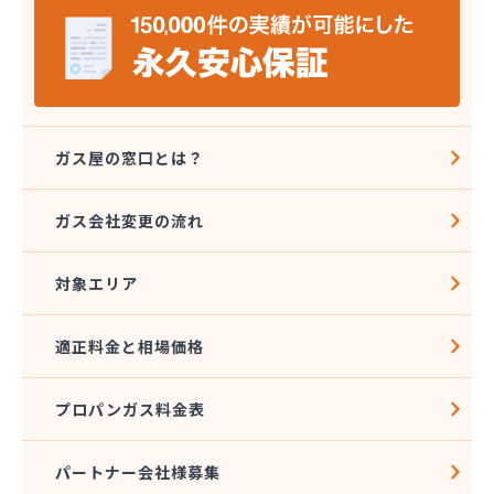
岩本プロパン商店
祇園山崎ガス株式会社
吉田物産株式会社
久野島産業株式会社
宮上商店
共栄プロパンガス株式会社
ガス屋の窓口とは？
橋本燃料株式会社
鯉城ガス有限会社
ガス会社変更の流れ
広川エナス株式会社糸崎営業所
広島ガスプロパン株式会社 特需部オートガス営業
課・オートスタンド
対象エリア
広島ガスプロパン株式会社 安佐営業所
広島ガス可部販売株式会社
適正料金と相場価格
広島ガス呉販売株式会社 安浦営業所
広島ガス呉販売株式会社 本社
プロパンガス料金表
広島ガス呉販売株式会社 安芸支店
広島ガス高田販売株式会社 白木営業所
広島ガス三原販売株式会社
パートナー会社様募集
広島ガス三原販売株式会社 本郷営業所