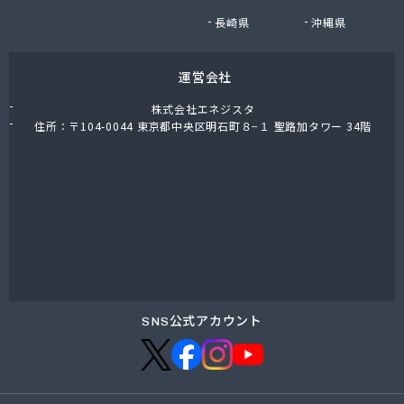
有限会社小迫石油販
長崎県
沖縄県
有限会社森貞プロパン販売
有限会社森國商会
運営会社
有限会社水国プロパン
有限会社杉岡商店
株式会社エネジスタ
有限会社赤木プロパン商会
住所：〒104-0044 東京都中央区明石町８−１ 聖路加タワー 34階
有限会社船木商店
有限会社倉橋交通
有限会社竹野商店
有限会社田中剛産業 本社事務所
有限会社田中剛産業 堺町事務所
有限会社日山産業
有限会社畠田石油店LPガス部
有限会社明星プロパン
有限会社綿谷プロパン商会
SNS公式アカウント
廣島エルピーガスターミナル株式会社