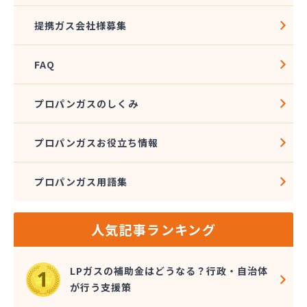
広島ガス住設株式会社 上下支店
提携ガス会社様募集
広島ガス西中国株式会社 五日市本店
広島ガス西中国株式会社 大竹営業所
FAQ
広島ガス中央株式会社竹 原支店
広島ガス東中国株式会社 府中支店
広島ガス湯来販売株式会社
プロパンガスのしくみ
広島ガス販売株式会社 安佐営業所
広島ガス北部販売株式会社 ガスショップ高陽店
プロパンガスお役立ち情報
広島ガス北部販売株式会社 北部保安センター広島
安佐エリア営業所
広島ガス北部販売株式会社 本社祇園分室
プロパンガス用語集
広島ガス北部販売株式会社 本社広島中央エリア営
業所
人気記事ランキング
広島県LPガス協会・お客様相談所
広島酸素株式会社
広島団地ガス協業組合
LPガスの補助金はどうなる？行政・自治体
佐々木商店
が行う支援策
三愛オブリガス中国株式会社 広島支店