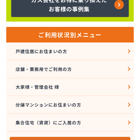
株式会社金子商店
株式会社広島クミアイ燃料
株式会社広島クミアイ燃料 あさひが丘ガス基地
株式会社広島クミアイ燃料 三原ガスセンター
株式会社広島中央クミアイ燃料 大和営業所
ご利用状況別メニュー
株式会社柴田燃料商会 ハウジング事業部
株式会社柴田燃料商会 白木営業所
戸建住居にお住まいの方
株式会社柴田燃料商会 本社
株式会社上田商店
店舗・業務用でご利用の方
株式会社親和商会
株式会社太陽
株式会社大野石油店・LPGスタンド
大家様・管理会社 様
株式会社中西商店
株式会社中村設備産業
分譲マンションにお住まいの方
株式会社中村設備産業
株式会社農協プロパンセンター
集合住宅（賃貸）にご入居の方
株式会社槇原プロパン商会広島支店
岩谷産業株式会社 エネルギー中国支社
岩谷産業株式会社 広島工場