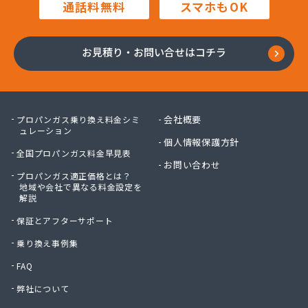
通話料無料
スマホもOK
川口プロパン
川崎プロパン
川中醤油株式会社ガス事業部
お見積り・お問い合せはコチラ
川本プロパン
大岡石油株式会社
大竹プロパン瓦斯株式会社
大陽日酸エネルギー株式会社 呉支店
会社概要
プロパンガス乗り換え料金シミ
大陽日酸エネルギー株式会社 呉支店 東広島・竹
ュレーション
個人情報保護方針
原営業所
全国プロパンガス料金早見表
大陽日酸エネルギー株式会社 広島支店
お問い合わせ
大陽日酸株式会社 中四国支社
プロパンガス適正価格とは？
地域や会社で異なる料金設定を
池田液化ガス株式会社
解説
竹安商店
保証とアフターサポート
中国ガス機器株式会社 機器事業部
中国ガス機器株式会社 呉営業所
乗り換え事例集
中国ガス機器株式会社 本社ガス事業部
FAQ
中国三愛ガスサプライ株式会社
弊社について
中石産業株式会社 広島営業所
中石産業株式会社 本社