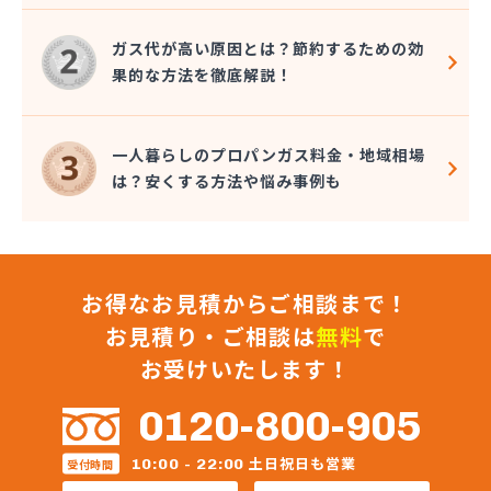
三原食糧企業組合・三原食糧プロパン部
三崎商店
ガス代が高い原因とは？節約するための効
秋山プロパン・電器店
果的な方法を徹底解説！
松井商事有限会社
松村プロパン
松島燃料店
一人暮らしのプロパンガス料金・地域相場
食協株式会社 広島販売所
は？安くする方法や悩み事例も
食協株式会社 燃料部 燃料課
食協株式会社 可部販売所
信菱液化ガス株式会社 本社
真田石油株式会社 高木給油所
お得なお見積からご相談まで！
真田石油株式会社 本社・セルフ府中給油所
水口プロパン
お見積り・ご相談は
無料
で
政広商店
お受けいたします！
正進ガス株式会社
正木商事株式会社
0120-800-905
正和液化株式会社 LPGスタンド
正和液化株式会社 本社
土日祝日も営業
10:00 - 22:00
受付時間
赤木プロパンオート ガス充てん工場