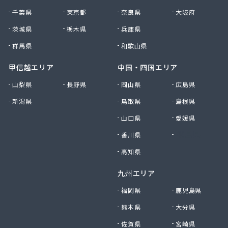
府中米穀プロパンセンター
千葉県
東京都
奈良県
大阪府
府中米穀プロパンセンター 本部
平田商店
茨城県
栃木県
兵庫県
木村商店
群馬県
和歌山県
有限会社ウエノ商会
有限会社オートガスユニオン
甲信越エリア
中国・四国エリア
有限会社オカザキ
山梨県
長野県
岡山県
広島県
有限会社ゴヨーガス
新潟県
鳥取県
島根県
有限会社ニシモトヤ
有限会社ニシモトヤ
山口県
愛媛県
有限会社ニッショク
香川県
徳島県
有限会社みなみガス
有限会社加川石油
高知県
有限会社花岡商店
九州エリア
有限会社吉本ガス産業 本社・ガス部
有限会社宮本プロパン
福岡県
鹿児島県
有限会社共栄商事プロパンガス
熊本県
大分県
有限会社原田石油店
有限会社幸城石油
佐賀県
宮崎県