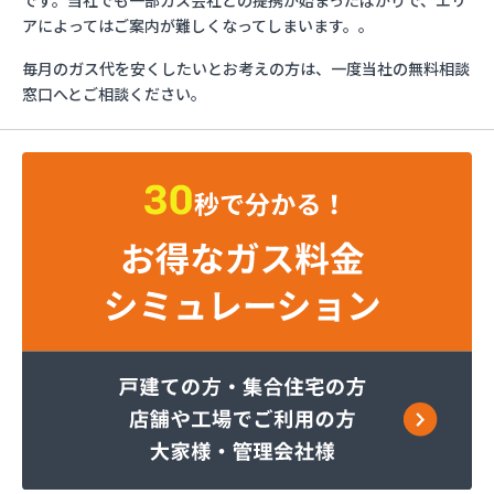
です。当社でも一部ガス会社との提携が始まったばかりで、エリ
トーショク
アによってはご案内が難しくなってしまいます。。
パーパス株式会社広島支店
毎月のガス代を安くしたいとお考えの方は、一度当社の無料相談
やぶねハウビン株式会社 LPガス事業所
窓口へとご相談ください。
（YAVNE・HOUVIN）
ユニオンフォレスト株式会社 ユニオンガス
ユニオンフォレスト株式会社 本社
旭ガス協業組合
安藤プロパン
伊藤忠エネクスホームライフ西日本株式会社 呉営
業所
伊藤忠エネクスホームライフ西日本株式会社 広島
支店
伊藤忠エネクスホームライフ西日本株式会社 備後
営業所
伊藤忠エネクスホームライフ西日本株式会社 本
社・営業部
加計燃料株式会社 広島営業所
可部ガス販売株式会社
角本商店