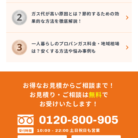
三原食糧企業組合・三原食糧プロパン部
三崎商店
ガス代が高い原因とは？節約するための効
秋山プロパン・電器店
果的な方法を徹底解説！
松井商事有限会社
松村プロパン
松島燃料店
一人暮らしのプロパンガス料金・地域相場
食協株式会社 広島販売所
は？安くする方法や悩み事例も
食協株式会社 燃料部 燃料課
食協株式会社 可部販売所
信菱液化ガス株式会社 本社
真田石油株式会社 高木給油所
お得なお見積からご相談まで！
真田石油株式会社 本社・セルフ府中給油所
水口プロパン
お見積り・ご相談は
無料
で
政広商店
お受けいたします！
正進ガス株式会社
正木商事株式会社
0120-800-905
正和液化株式会社 LPGスタンド
正和液化株式会社 本社
土日祝日も営業
10:00 - 22:00
受付時間
赤木プロパンオート ガス充てん工場