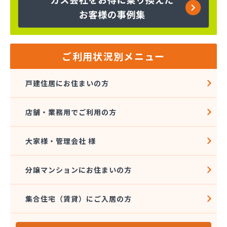
株式会社金子商店
株式会社広島クミアイ燃料
株式会社広島クミアイ燃料 あさひが丘ガス基地
株式会社広島クミアイ燃料 三原ガスセンター
株式会社広島中央クミアイ燃料 大和営業所
ご利用状況別メニュー
株式会社柴田燃料商会 ハウジング事業部
株式会社柴田燃料商会 白木営業所
戸建住居にお住まいの方
株式会社柴田燃料商会 本社
株式会社上田商店
店舗・業務用でご利用の方
株式会社親和商会
株式会社太陽
株式会社大野石油店・LPGスタンド
大家様・管理会社 様
株式会社中西商店
株式会社中村設備産業
分譲マンションにお住まいの方
株式会社中村設備産業
株式会社農協プロパンセンター
集合住宅（賃貸）にご入居の方
株式会社槇原プロパン商会広島支店
岩谷産業株式会社 エネルギー中国支社
岩谷産業株式会社 広島工場