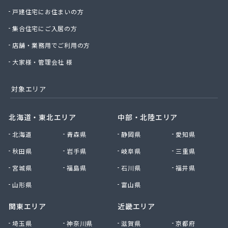
戸建住宅にお住まいの方
中前米穀燃料店
長神金物有限会社
集合住宅にご入居の方
田野原商店
店舗・業務用でご利用の方
土井商店
楠田機器商会
大家様・管理会社 様
二階堂商事有限会社
日の丸産業株式会社 LPガス事業部
対象エリア
日の丸産業株式会社 本社
日の丸産業株式会社 府中営業所
北海道・東北エリア
中部・北陸エリア
日の丸産業株式会社 熊野営業所
日の丸産業株式会社 安浦営業所
北海道
青森県
静岡県
愛知県
日の丸産業株式会社 福山営業所
秋田県
岩手県
岐阜県
三重県
日の丸産業株式会社 御調販売所
宮城県
福島県
石川県
福井県
日の丸産業株式会社 中畑流通センター
日本ホームガス協業組合安佐センター
山形県
富山県
猫本商事株式会社
関東エリア
近畿エリア
波間プロパン店
備後ガス販売株式会社
埼玉県
神奈川県
滋賀県
京都府