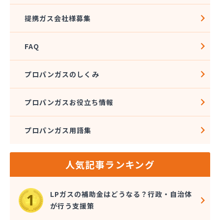
広島ガス住設株式会社 上下支店
提携ガス会社様募集
広島ガス西中国株式会社 五日市本店
広島ガス西中国株式会社 大竹営業所
FAQ
広島ガス中央株式会社竹 原支店
広島ガス東中国株式会社 府中支店
広島ガス湯来販売株式会社
プロパンガスのしくみ
広島ガス販売株式会社 安佐営業所
広島ガス北部販売株式会社 ガスショップ高陽店
プロパンガスお役立ち情報
広島ガス北部販売株式会社 北部保安センター広島
安佐エリア営業所
広島ガス北部販売株式会社 本社祇園分室
プロパンガス用語集
広島ガス北部販売株式会社 本社広島中央エリア営
業所
人気記事ランキング
広島県LPガス協会・お客様相談所
広島酸素株式会社
広島団地ガス協業組合
LPガスの補助金はどうなる？行政・自治体
佐々木商店
が行う支援策
三愛オブリガス中国株式会社 広島支店