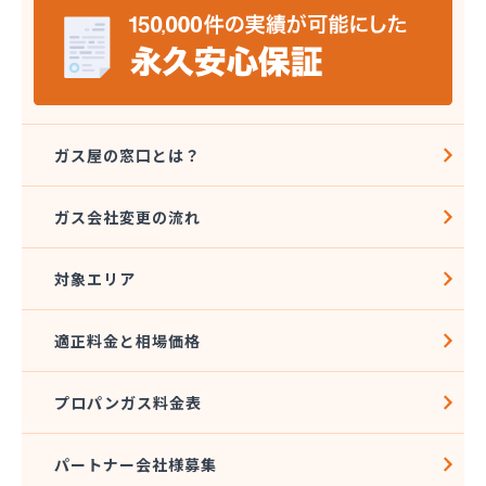
岩本プロパン商店
祇園山崎ガス株式会社
吉田物産株式会社
久野島産業株式会社
宮上商店
共栄プロパンガス株式会社
ガス屋の窓口とは？
橋本燃料株式会社
鯉城ガス有限会社
ガス会社変更の流れ
広川エナス株式会社糸崎営業所
広島ガスプロパン株式会社 特需部オートガス営業
課・オートスタンド
対象エリア
広島ガスプロパン株式会社 安佐営業所
広島ガス可部販売株式会社
適正料金と相場価格
広島ガス呉販売株式会社 安浦営業所
広島ガス呉販売株式会社 本社
プロパンガス料金表
広島ガス呉販売株式会社 安芸支店
広島ガス高田販売株式会社 白木営業所
広島ガス三原販売株式会社
パートナー会社様募集
広島ガス三原販売株式会社 本郷営業所