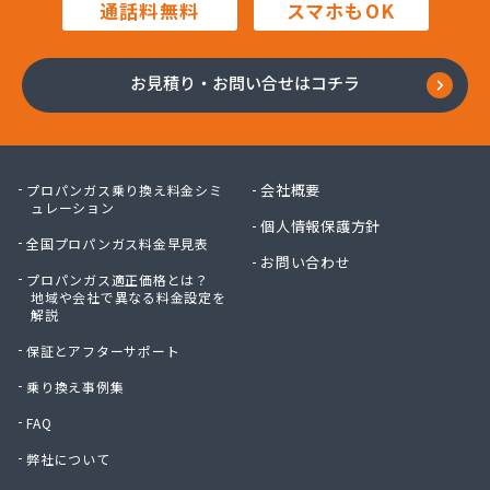
通話料無料
スマホもOK
川口プロパン
川崎プロパン
川中醤油株式会社ガス事業部
お見積り・お問い合せはコチラ
川本プロパン
大岡石油株式会社
大竹プロパン瓦斯株式会社
大陽日酸エネルギー株式会社 呉支店
会社概要
プロパンガス乗り換え料金シミ
大陽日酸エネルギー株式会社 呉支店 東広島・竹
ュレーション
個人情報保護方針
原営業所
全国プロパンガス料金早見表
大陽日酸エネルギー株式会社 広島支店
お問い合わせ
大陽日酸株式会社 中四国支社
プロパンガス適正価格とは？
地域や会社で異なる料金設定を
池田液化ガス株式会社
解説
竹安商店
保証とアフターサポート
中国ガス機器株式会社 機器事業部
中国ガス機器株式会社 呉営業所
乗り換え事例集
中国ガス機器株式会社 本社ガス事業部
FAQ
中国三愛ガスサプライ株式会社
弊社について
中石産業株式会社 広島営業所
中石産業株式会社 本社