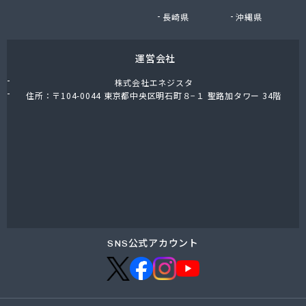
有限会社小迫石油販
長崎県
沖縄県
有限会社森貞プロパン販売
有限会社森國商会
運営会社
有限会社水国プロパン
有限会社杉岡商店
株式会社エネジスタ
有限会社赤木プロパン商会
住所：〒104-0044 東京都中央区明石町８−１ 聖路加タワー 34階
有限会社船木商店
有限会社倉橋交通
有限会社竹野商店
有限会社田中剛産業 本社事務所
有限会社田中剛産業 堺町事務所
有限会社日山産業
有限会社畠田石油店LPガス部
有限会社明星プロパン
有限会社綿谷プロパン商会
SNS公式アカウント
廣島エルピーガスターミナル株式会社