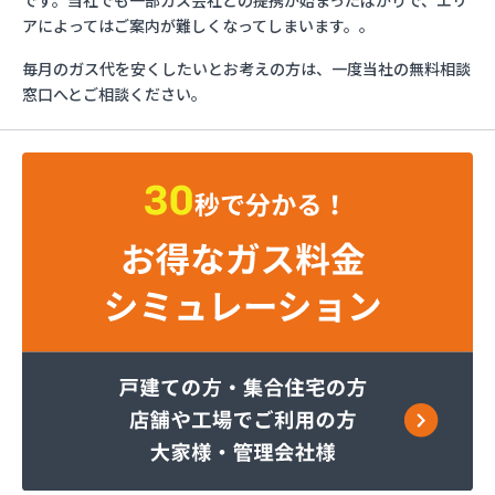
です。当社でも一部ガス会社との提携が始まったばかりで、エリ
トーショク
アによってはご案内が難しくなってしまいます。。
パーパス株式会社広島支店
毎月のガス代を安くしたいとお考えの方は、一度当社の無料相談
やぶねハウビン株式会社 LPガス事業所
窓口へとご相談ください。
（YAVNE・HOUVIN）
ユニオンフォレスト株式会社 ユニオンガス
ユニオンフォレスト株式会社 本社
旭ガス協業組合
安藤プロパン
伊藤忠エネクスホームライフ西日本株式会社 呉営
業所
伊藤忠エネクスホームライフ西日本株式会社 広島
支店
伊藤忠エネクスホームライフ西日本株式会社 備後
営業所
伊藤忠エネクスホームライフ西日本株式会社 本
社・営業部
加計燃料株式会社 広島営業所
可部ガス販売株式会社
角本商店