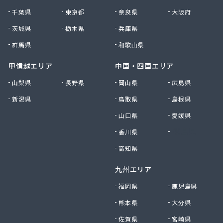
府中米穀プロパンセンター
千葉県
東京都
奈良県
大阪府
府中米穀プロパンセンター 本部
平田商店
茨城県
栃木県
兵庫県
木村商店
群馬県
和歌山県
有限会社ウエノ商会
有限会社オートガスユニオン
甲信越エリア
中国・四国エリア
有限会社オカザキ
山梨県
長野県
岡山県
広島県
有限会社ゴヨーガス
新潟県
鳥取県
島根県
有限会社ニシモトヤ
有限会社ニシモトヤ
山口県
愛媛県
有限会社ニッショク
香川県
徳島県
有限会社みなみガス
有限会社加川石油
高知県
有限会社花岡商店
九州エリア
有限会社吉本ガス産業 本社・ガス部
有限会社宮本プロパン
福岡県
鹿児島県
有限会社共栄商事プロパンガス
熊本県
大分県
有限会社原田石油店
有限会社幸城石油
佐賀県
宮崎県