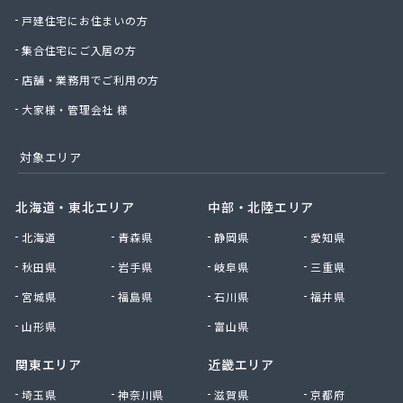
戸建住宅にお住まいの方
中前米穀燃料店
長神金物有限会社
集合住宅にご入居の方
田野原商店
店舗・業務用でご利用の方
土井商店
楠田機器商会
大家様・管理会社 様
二階堂商事有限会社
日の丸産業株式会社 LPガス事業部
対象エリア
日の丸産業株式会社 本社
日の丸産業株式会社 府中営業所
北海道・東北エリア
中部・北陸エリア
日の丸産業株式会社 熊野営業所
日の丸産業株式会社 安浦営業所
北海道
青森県
静岡県
愛知県
日の丸産業株式会社 福山営業所
秋田県
岩手県
岐阜県
三重県
日の丸産業株式会社 御調販売所
宮城県
福島県
石川県
福井県
日の丸産業株式会社 中畑流通センター
日本ホームガス協業組合安佐センター
山形県
富山県
猫本商事株式会社
関東エリア
近畿エリア
波間プロパン店
備後ガス販売株式会社
埼玉県
神奈川県
滋賀県
京都府