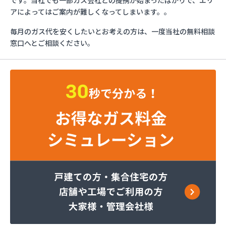
です。当社でも一部ガス会社との提携が始まったばかりで、エリ
トーショク
アによってはご案内が難しくなってしまいます。。
パーパス株式会社広島支店
毎月のガス代を安くしたいとお考えの方は、一度当社の無料相談
やぶねハウビン株式会社 LPガス事業所
窓口へとご相談ください。
（YAVNE・HOUVIN）
ユニオンフォレスト株式会社 ユニオンガス
ユニオンフォレスト株式会社 本社
旭ガス協業組合
安藤プロパン
伊藤忠エネクスホームライフ西日本株式会社 呉営
業所
伊藤忠エネクスホームライフ西日本株式会社 広島
支店
伊藤忠エネクスホームライフ西日本株式会社 備後
営業所
伊藤忠エネクスホームライフ西日本株式会社 本
社・営業部
加計燃料株式会社 広島営業所
可部ガス販売株式会社
角本商店