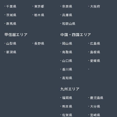
府中米穀プロパンセンター
千葉県
東京都
奈良県
大阪府
府中米穀プロパンセンター 本部
平田商店
茨城県
栃木県
兵庫県
木村商店
群馬県
和歌山県
有限会社ウエノ商会
有限会社オートガスユニオン
甲信越エリア
中国・四国エリア
有限会社オカザキ
山梨県
長野県
岡山県
広島県
有限会社ゴヨーガス
新潟県
鳥取県
島根県
有限会社ニシモトヤ
有限会社ニシモトヤ
山口県
愛媛県
有限会社ニッショク
香川県
徳島県
有限会社みなみガス
有限会社加川石油
高知県
有限会社花岡商店
九州エリア
有限会社吉本ガス産業 本社・ガス部
有限会社宮本プロパン
福岡県
鹿児島県
有限会社共栄商事プロパンガス
熊本県
大分県
有限会社原田石油店
有限会社幸城石油
佐賀県
宮崎県