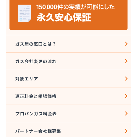
岩本プロパン商店
祇園山崎ガス株式会社
吉田物産株式会社
久野島産業株式会社
宮上商店
共栄プロパンガス株式会社
ガス屋の窓口とは？
橋本燃料株式会社
鯉城ガス有限会社
ガス会社変更の流れ
広川エナス株式会社糸崎営業所
広島ガスプロパン株式会社 特需部オートガス営業
課・オートスタンド
対象エリア
広島ガスプロパン株式会社 安佐営業所
広島ガス可部販売株式会社
適正料金と相場価格
広島ガス呉販売株式会社 安浦営業所
広島ガス呉販売株式会社 本社
プロパンガス料金表
広島ガス呉販売株式会社 安芸支店
広島ガス高田販売株式会社 白木営業所
広島ガス三原販売株式会社
パートナー会社様募集
広島ガス三原販売株式会社 本郷営業所