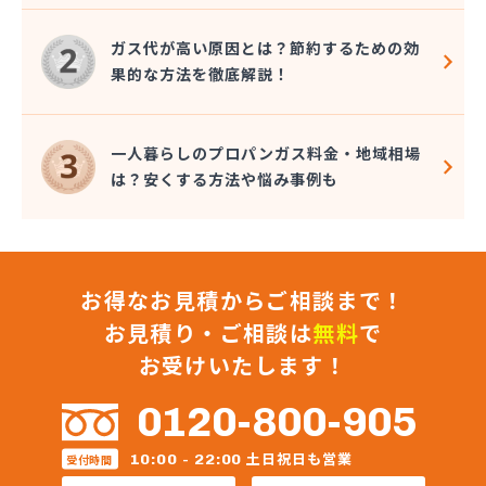
三原食糧企業組合・三原食糧プロパン部
三崎商店
ガス代が高い原因とは？節約するための効
秋山プロパン・電器店
果的な方法を徹底解説！
松井商事有限会社
松村プロパン
松島燃料店
一人暮らしのプロパンガス料金・地域相場
食協株式会社 広島販売所
は？安くする方法や悩み事例も
食協株式会社 燃料部 燃料課
食協株式会社 可部販売所
信菱液化ガス株式会社 本社
真田石油株式会社 高木給油所
お得なお見積からご相談まで！
真田石油株式会社 本社・セルフ府中給油所
水口プロパン
お見積り・ご相談は
無料
で
政広商店
お受けいたします！
正進ガス株式会社
正木商事株式会社
0120-800-905
正和液化株式会社 LPGスタンド
正和液化株式会社 本社
土日祝日も営業
10:00 - 22:00
受付時間
赤木プロパンオート ガス充てん工場