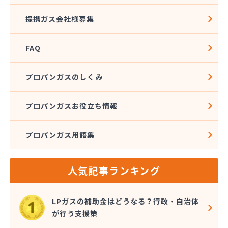
広島ガス住設株式会社 上下支店
提携ガス会社様募集
広島ガス西中国株式会社 五日市本店
広島ガス西中国株式会社 大竹営業所
FAQ
広島ガス中央株式会社竹 原支店
広島ガス東中国株式会社 府中支店
広島ガス湯来販売株式会社
プロパンガスのしくみ
広島ガス販売株式会社 安佐営業所
広島ガス北部販売株式会社 ガスショップ高陽店
プロパンガスお役立ち情報
広島ガス北部販売株式会社 北部保安センター広島
安佐エリア営業所
広島ガス北部販売株式会社 本社祇園分室
プロパンガス用語集
広島ガス北部販売株式会社 本社広島中央エリア営
業所
人気記事ランキング
広島県LPガス協会・お客様相談所
広島酸素株式会社
広島団地ガス協業組合
LPガスの補助金はどうなる？行政・自治体
佐々木商店
が行う支援策
三愛オブリガス中国株式会社 広島支店