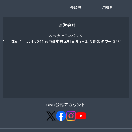
有限会社小迫石油販
長崎県
沖縄県
有限会社森貞プロパン販売
有限会社森國商会
運営会社
有限会社水国プロパン
有限会社杉岡商店
株式会社エネジスタ
有限会社赤木プロパン商会
住所：〒104-0044 東京都中央区明石町８−１ 聖路加タワー 34階
有限会社船木商店
有限会社倉橋交通
有限会社竹野商店
有限会社田中剛産業 本社事務所
有限会社田中剛産業 堺町事務所
有限会社日山産業
有限会社畠田石油店LPガス部
有限会社明星プロパン
有限会社綿谷プロパン商会
SNS公式アカウント
廣島エルピーガスターミナル株式会社