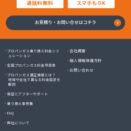
通話料無料
スマホもOK
川口プロパン
川崎プロパン
川中醤油株式会社ガス事業部
お見積り・お問い合せはコチラ
川本プロパン
大岡石油株式会社
大竹プロパン瓦斯株式会社
大陽日酸エネルギー株式会社 呉支店
会社概要
プロパンガス乗り換え料金シミ
大陽日酸エネルギー株式会社 呉支店 東広島・竹
ュレーション
個人情報保護方針
原営業所
全国プロパンガス料金早見表
大陽日酸エネルギー株式会社 広島支店
お問い合わせ
大陽日酸株式会社 中四国支社
プロパンガス適正価格とは？
地域や会社で異なる料金設定を
池田液化ガス株式会社
解説
竹安商店
保証とアフターサポート
中国ガス機器株式会社 機器事業部
中国ガス機器株式会社 呉営業所
乗り換え事例集
中国ガス機器株式会社 本社ガス事業部
FAQ
中国三愛ガスサプライ株式会社
弊社について
中石産業株式会社 広島営業所
中石産業株式会社 本社