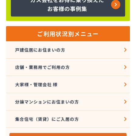
株式会社金子商店
株式会社広島クミアイ燃料
株式会社広島クミアイ燃料 あさひが丘ガス基地
株式会社広島クミアイ燃料 三原ガスセンター
株式会社広島中央クミアイ燃料 大和営業所
ご利用状況別メニュー
株式会社柴田燃料商会 ハウジング事業部
株式会社柴田燃料商会 白木営業所
戸建住居にお住まいの方
株式会社柴田燃料商会 本社
株式会社上田商店
店舗・業務用でご利用の方
株式会社親和商会
株式会社太陽
株式会社大野石油店・LPGスタンド
大家様・管理会社 様
株式会社中西商店
株式会社中村設備産業
分譲マンションにお住まいの方
株式会社中村設備産業
株式会社農協プロパンセンター
集合住宅（賃貸）にご入居の方
株式会社槇原プロパン商会広島支店
岩谷産業株式会社 エネルギー中国支社
岩谷産業株式会社 広島工場