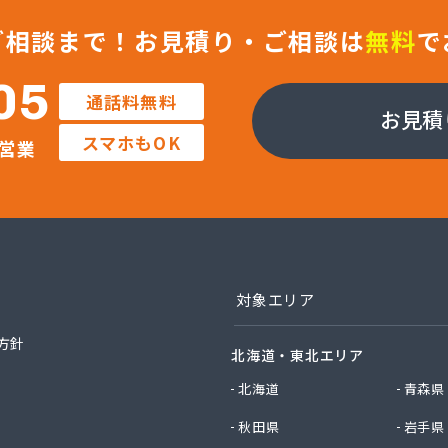
エネクスホームライフ西日本株式会社 呉営業所
エネクスホームライフ西日本株式会社 広島支店
ご相談まで！
お見積り・ご相談は
無料
で
エネクスホームライフ西日本株式会社 備後営業所
エネクスホームライフ西日本株式会社 本社・営業部
05
通話料無料
料株式会社 広島営業所
お見積
ス販売株式会社
スマホもOK
営業
店
店
社エルピーガスネット配送センター
社ガスセンター広島・充填所直通
社ガスパル広島販売所
社キムラ
社サンオート
対象エリア
社シティガス広島
社たかまガス
方針
北海道・東北エリア
社ナカガワプロパン
社ナカガワプロパン 古市支店
北海道
青森県
社ナカガワプロパン 焼山支店
秋田県
岩手県
社ホームエネルギー 山陽三原デポ