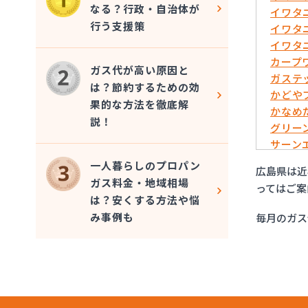
なる？行政・自治体が
イワタ
行う支援策
イワタ
イワタ
カープ
ガス代が高い原因と
ガステ
は？節約するための効
かどや
果的な方法を徹底解
かなめ
説！
グリー
サーン
さくら
一人暮らしのプロパン
広島県は近
ダイネ
ガス料金・地域相場
ってはご案
トーシ
は？安くする方法や悩
パーパ
み事例も
毎月のガス
やぶねハ
ユニオ
ユニオ
旭ガス
安藤プ