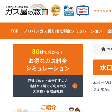
プロパンガス
TOP
プロパンガス乗り換え料金
シミュレーション
全
ガ
水
本ページは
りません。