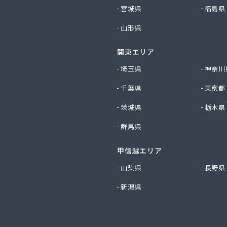
社もみじ商事
宮城県
福島県
社安田無線
山形県
社奥川商店
社丸善商会
関東エリア
社丸善商会
社丸善商会 本郷営業所
埼玉県
神奈川
社金子商店
千葉県
東京都
社広島クミアイ燃料
社広島クミアイ燃料 あさひが丘ガス基地
茨城県
栃木県
社広島クミアイ燃料 三原ガスセンター
群馬県
社広島中央クミアイ燃料 大和営業所
社柴田燃料商会 ハウジング事業部
社柴田燃料商会 白木営業所
甲信越エリア
社柴田燃料商会 本社
山梨県
長野県
社上田商店
新潟県
社親和商会
社太陽
社大野石油店・LPGスタンド
社中西商店