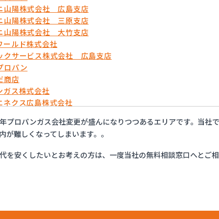
ニ山陽株式会社 広島支店
ニ山陽株式会社 三原支店
ニ山陽株式会社 大竹支店
ワールド株式会社
ックサービス株式会社 広島支店
プロパン
だ商店
ンガス株式会社
エネクス広島株式会社
BIM株式会社
年プロパンガス会社変更が盛んになりつつあるエリアです。当社で
ン株式会社広島営業所
内が難しくなってしまいます。。
ョク
ス株式会社広島支店
代を安くしたいとお考えの方は、一度当社の無料相談窓口へとご
ウビン株式会社 LPガス事業所（YAVNE・HOUVIN）
ンフォレスト株式会社 ユニオンガス
ンフォレスト株式会社 本社
協業組合
ロパン