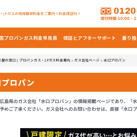
0120
・LPガスの地域最安料金をご案内＜料金保証付＞
受付時間
10:00 -
国プロパンガス
料金早見表
保証とアフターサポート
乗り換
ス屋の窓口 | プロパンガス・LPガス料金案内
ガス会社ページ
水口プロパン
>
>
口プロパン
広島県のガス会社「水口プロパン」の情報掲載ページであり、「
予めご了承ください。ガス会社へのお問い合わせは、直接「水口