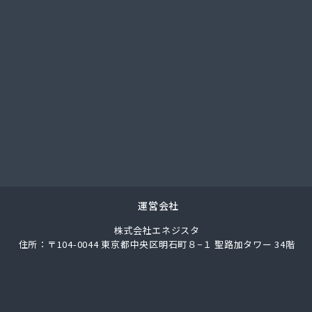
社中村設備産業
社中村設備産業
社農協プロパンセンター
社槇原プロパン商会広島支店
業株式会社 エネルギー中国支社
業株式会社 広島工場
ロパン商店
崎ガス株式会社
産株式会社
産業株式会社
店
ロパンガス株式会社
運営会社
料株式会社
株式会社エネジスタ
ス有限会社
住所：〒104-0044 東京都中央区明石町８−１ 聖路加タワー 34階
ナス株式会社糸崎営業所
スプロパン株式会社 特需部オートガス営業課・オートスタン
スプロパン株式会社 安佐営業所
ス可部販売株式会社