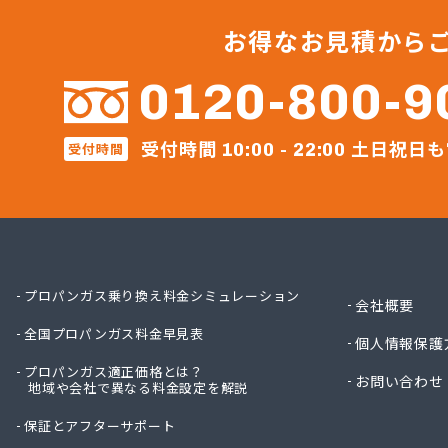
伊藤忠
伊藤忠
お得なお見積から
伊藤忠
伊藤忠
0120-800-9
加計燃
可部ガ
受付時間
土日祝日も
角本商
受付時間
10:00 - 22:00
角本商
株式会
株式会
株式会
株式会
株式会
プロパンガス乗り換え料金シミュレーション
会社概要
株式会
全国プロパンガス料金早見表
株式会
個人情報保護
株式会
プロパンガス適正価格とは？
お問い合わせ
株式会
地域や会社で異なる料金設定を解説
株式会
保証とアフターサポート
株式会