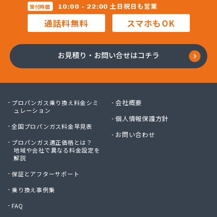
(株)レインボー 横浜営業所
土日祝日も営業
10:00 - 22:00
受付時間
(株)レインボー 川崎営業所
通話料無料
スマホもOK
(株)安田物産 燃料部
(株)奥村商会 横須賀営業所
(株)奥村商会 横浜営業所
お見積り・お問い合せはコチラ
(株)岸田屋
(株)吉忠商会
(株)宮治商店
(株)金庫屋 相模原支店
会社概要
プロパンガス乗り換え料金シミ
(株)駒見守商会
ュレーション
個人情報保護方針
(株)古谷商店
全国プロパンガス料金早見表
(株)戸丸屋プロパン
お問い合わせ
プロパンガス適正価格とは？
(株)高津石油
地域や会社で異なる料金設定を
(株)黒川石油
解説
(株)今市
保証とアフターサポート
(株)佐山
(株)佐藤ガスサービス
乗り換え事例集
(株)三共
FAQ
(株)三春商会