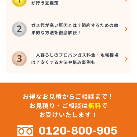
が行う支援策
(株)マルエイ 横浜支店
(株)ミツウロコ 横浜営業所
(株)ミツウロコ 湘南営業所
ガス代が高い原因とは？節約するための効
(株)ミツウロコヴェッセル 横浜南店
果的な方法を徹底解説！
(株)ミツウロコヴェッセル 相模原店
(株)ミツウロコヴェッセル 津久井店
(株)ミツウロコヴェッセル 平塚店
一人暮らしのプロパンガス料金・地域相場
(株)ミトメ
は？安くする方法や悩み事例も
(株)みなとガス
(株)ミライフ 相模原店
(株)ミライフ 横浜店
(株)ミライフ 湘南店
お得なお見積からご相談まで！
(株)むらやま
(株)モチヅキ
お見積り・ご相談は
無料
で
(株)ヤマイチ
お受けいたします！
(株)ヨコヤマ
(株)リビック相模原
0120-800-905
(株)リビングタナカ