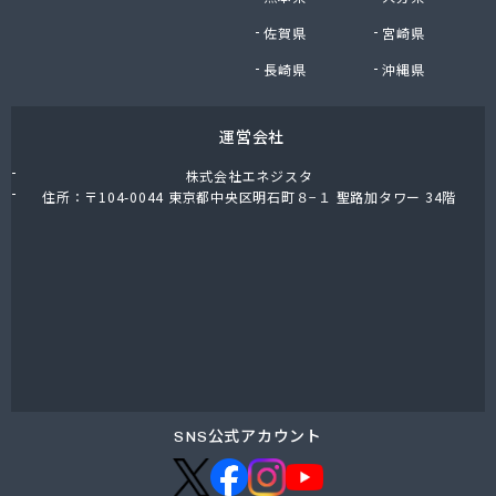
(株)木内
佐賀県
宮崎県
(株)鈴木正男商店
(株)和光産業
長崎県
沖縄県
(株)廣田燃料商店
茅ヶ崎市・寒川町ガス事業協同組合
運営会社
関次商店
丸十商事(株)
株式会社エネジスタ
岩谷産業(株) 横須賀工場
住所：〒104-0044 東京都中央区明石町８−１ 聖路加タワー 34階
岩谷産業(株)エネルギー 首都圏支店
吉原瓦斯燃料(株)
橋本産業(株) 平塚営業所
金庫屋商工(株)
金子産商(株)
金子燃料店
金森藤平商事(株) 横浜営業所
金森藤平商事(株) 茅ヶ崎営業所
熊谷化学(株) 湘南営業所
SNS公式アカウント
熊谷商事(株)
古谷商店