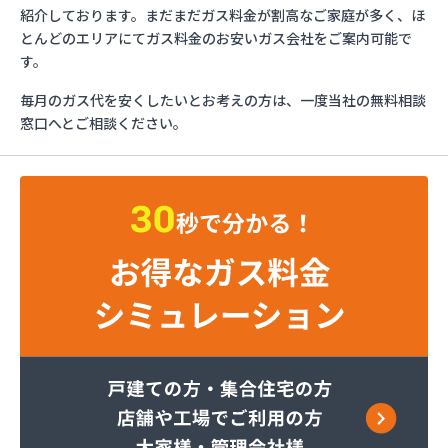
イワタニ首都圏(株) 横須賀営業所
紹介しております。まだまだガス料金が割高なご家庭が多く、ほ
イワタニ首都圏(株) 横浜支店
とんどのエリアにてガス料金のお安いガス会社をご案内可能で
イワタニ首都圏(株) 湘南支店
す。
イワタニ首都圏(株) 川崎支店
毎月のガス代を安くしたいとお考えの方は、一度当社の無料相談
グッドライフサーラ関東(株) 横須賀営業所
窓口へとご相談ください。
グッドライフサーラ関東(株) 神奈川支店 戸塚営
業所
グッドライフサーラ関東(株) 神奈川支店 青葉営
業所
くみあい商事(株)
さかなや伊東英次商店
セントラル石油瓦斯(株) 横須賀支店
セントラル石油瓦斯(株) 神奈川支店
トモプロ(株) 横浜営業所
トモプロ(株) 県央営業所
トモプロ(株) 相模原営業所
ニイミ石油ガス
ひょっとこや(有)ノムラ
ファーストガスシステム(株)