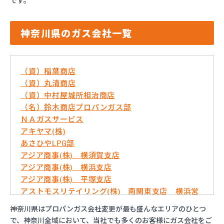
です。
神奈川県のガス会社一覧
（資）稲葉商店
（資）丸清商店
（資）中村屋城所相治商店
（名）鈴木商店プロパンガス部
ＮＡガスサービス
アキヤマ(株)
あさひやLPG部
アジア商事(株) 横須賀支店
アジア商事(株) 横浜支店
アジア商事(株) 平塚支店
アストモスリテイリング(株) 南関東支店 横浜営
業所
神奈川県はプロパンガス会社変更が最も盛んなエリアのひとつ
いずみ屋商店
で、神奈川全域において、当社でも多くのお客様にガス会社をご