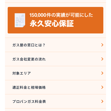
(株)エネワークス相模
(株)ガスデン
(株)カナエル
(株)カナジュウ・コーポレーション
(株)くまがい
(株)クミノヤ
(株)クラスタ
(株)クラスタ 湘南営業所
ガス屋の窓口とは？
(株)クレックス 湘南営業所
(株)サガミ
ガス会社変更の流れ
(株)サガミ 三崎営業所
(株)サガミ 湘南支店
対象エリア
(株)サタケ
(株)サナミ商会
(株)サンエル
適正料金と相場価格
(株)サンワ
(株)シムラ
プロパンガス料金表
(株)シンサナミ
(株)セイカ 相模原営業所