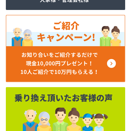
ほそい商店
ミツワプロパンガス協同組合
ミライフ(株) 神奈川支店 横浜オフィス
ミライフ(株) 神奈川支店 相模原オフィス
ミライフ(株) 神奈川支店藤沢オフィス
ヤベライフパートナー(株)
レモンガス(株)
芦垣商店
伊藤商事(株)
井上秀商事(有)
臼井商店
臼井燃料店
遠藤商店
横須賀ガス(有)
横浜ゼネラルプロパンガス協同組合
横浜瓦斯協同組合
横浜市ＬＰガス災害対策事業協同組合
横浜南ガス協同組合
下店商店