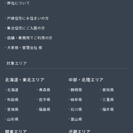
弊社について
(株)三友
(株)山崎茂商店
戸建住宅にお住まいの方
(株)山本商店
(株)山本松五郎商店
集合住宅にご入居の方
(株)四津屋商店
店舗・業務用でご利用の方
(株)志方商事
(株)紙透商店
大家様・管理会社 様
(株)篠崎住設
(株)小山グループ
対象エリア
(株)小長井治郎商店
(株)小島商店
北海道・東北エリア
中部・北陸エリア
(株)湘南菱油瓦斯
北海道
青森県
静岡県
愛知県
(株)植村商店
(株)深沢商会
秋田県
岩手県
岐阜県
三重県
(株)神生屋
宮城県
福島県
石川県
福井県
(株)神奈中商事
(株)須賀商店
山形県
富山県
(株)川島商会
関東エリア
近畿エリア
(株)川島商店