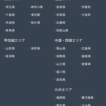
(株)相北商事
埼玉県
神奈川県
滋賀県
京都府
(株)太八商事
千葉県
東京都
奈良県
大阪府
(株)大神設備工業
茨城県
栃木県
兵庫県
(株)大八 金沢充填所
(株)大八 港南ガスサービスセンター
群馬県
和歌山県
(株)大八 湘南営業所
(株)滝本商店
甲信越エリア
中国・四国エリア
(株)中川商店
山梨県
長野県
岡山県
広島県
(株)長尾商店
新潟県
鳥取県
島根県
(株)田中泰治商店
(株)渡商会
山口県
愛媛県
(株)東亜 川崎営業所
香川県
徳島県
(株)日興プロパン岸商店
(株)日本物産
高知県
(株)白井商事
九州エリア
(株)富士ガス商会
(株)豊和石油
福岡県
鹿児島県
(株)北斗商事
熊本県
大分県