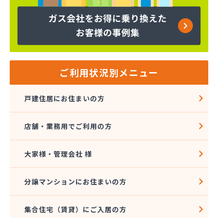
下島商店
加藤プロパン(株)
河野商事(株)
河野商事(株) 横浜支店
海老名ガス(有)
(株)TOKAI 横浜支店
ご利用状況別メニュー
(株)TOKAI 三浦営業所
(株)TOKAI 湘南支店
戸建住居にお住まいの方
(株)TOKAI 相模原支店
(株)TOKAI 川崎支店
店舗・業務用でご利用の方
(株)アオヤギ
(株)アンドウ 西谷営業所
(株)アンドウ 菅田店
大家様・管理会社 様
(株)イトー
(株)イワサワ
分譲マンションにお住まいの方
(株)エコタ
(株)エネサンス関東 横浜営業所
集合住宅（賃貸）にご入居の方
(株)エネサンス関東 東京事業所