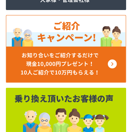
ほそい商店
ミツワプロパンガス協同組合
ミライフ(株) 神奈川支店 横浜オフィス
ミライフ(株) 神奈川支店 相模原オフィス
ミライフ(株) 神奈川支店藤沢オフィス
ヤベライフパートナー(株)
レモンガス(株)
芦垣商店
伊藤商事(株)
井上秀商事(有)
臼井商店
臼井燃料店
遠藤商店
横須賀ガス(有)
横浜ゼネラルプロパンガス協同組合
横浜瓦斯協同組合
横浜市ＬＰガス災害対策事業協同組合
横浜南ガス協同組合
下店商店