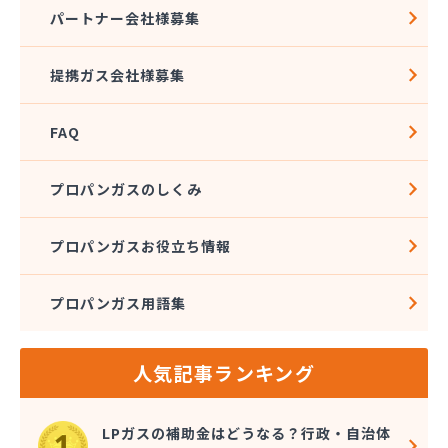
(株)トーエル 保土ヶ谷緊急センター
パートナー会社様募集
(株)トーエル 本社
(株)ナガイ
提携ガス会社様募集
(株)ナガタ
(株)ナケイ
FAQ
(株)ニイヤ
(株)ノックス
(株)ファインガス
プロパンガスのしくみ
(株)フカセ
(株)フクリン
プロパンガスお役立ち情報
(株)フジテック
(株)フジプロ
プロパンガス用語集
(株)フジプロ 辻堂支店
(株)ベイブリーズ
(株)ホクト
人気記事ランキング
(株)ホクト 相模原支店
(株)マクタ
(株)マスダ
LPガスの補助金はどうなる？行政・自治体
(株)マスダエレメント