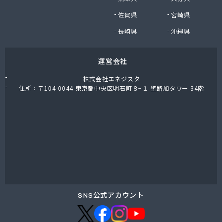
(株)木内
佐賀県
宮崎県
(株)鈴木正男商店
(株)和光産業
長崎県
沖縄県
(株)廣田燃料商店
茅ヶ崎市・寒川町ガス事業協同組合
運営会社
関次商店
丸十商事(株)
株式会社エネジスタ
岩谷産業(株) 横須賀工場
住所：〒104-0044 東京都中央区明石町８−１ 聖路加タワー 34階
岩谷産業(株)エネルギー 首都圏支店
吉原瓦斯燃料(株)
橋本産業(株) 平塚営業所
金庫屋商工(株)
金子産商(株)
金子燃料店
金森藤平商事(株) 横浜営業所
金森藤平商事(株) 茅ヶ崎営業所
熊谷化学(株) 湘南営業所
SNS公式アカウント
熊谷商事(株)
古谷商店