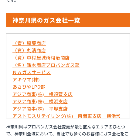
です。
神奈川県のガス会社一覧
（資）稲葉商店
（資）丸清商店
（資）中村屋城所相治商店
（名）鈴木商店プロパンガス部
ＮＡガスサービス
アキヤマ(株)
あさひやLPG部
アジア商事(株) 横須賀支店
アジア商事(株) 横浜支店
アジア商事(株) 平塚支店
アストモスリテイリング(株) 南関東支店 横浜営
業所
神奈川県はプロパンガス会社変更が最も盛んなエリアのひとつ
いずみ屋商店
で、神奈川全域において、当社でも多くのお客様にガス会社をご