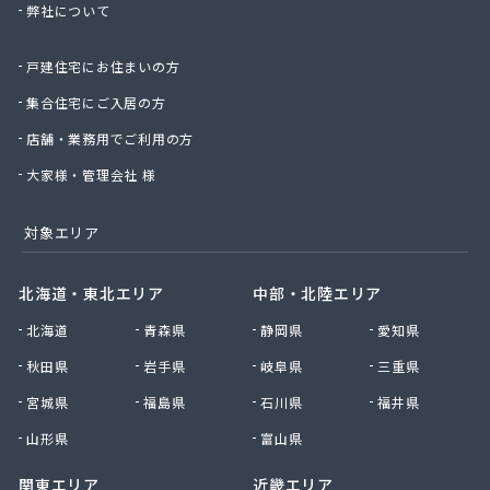
弊社について
(株)三友
(株)山崎茂商店
戸建住宅にお住まいの方
(株)山本商店
(株)山本松五郎商店
集合住宅にご入居の方
(株)四津屋商店
店舗・業務用でご利用の方
(株)志方商事
(株)紙透商店
大家様・管理会社 様
(株)篠崎住設
(株)小山グループ
対象エリア
(株)小長井治郎商店
(株)小島商店
北海道・東北エリア
中部・北陸エリア
(株)湘南菱油瓦斯
北海道
青森県
静岡県
愛知県
(株)植村商店
(株)深沢商会
秋田県
岩手県
岐阜県
三重県
(株)神生屋
宮城県
福島県
石川県
福井県
(株)神奈中商事
(株)須賀商店
山形県
富山県
(株)川島商会
関東エリア
近畿エリア
(株)川島商店