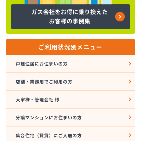
下島商店
加藤プロパン(株)
河野商事(株)
河野商事(株) 横浜支店
海老名ガス(有)
(株)TOKAI 横浜支店
ご利用状況別メニュー
(株)TOKAI 三浦営業所
(株)TOKAI 湘南支店
戸建住居にお住まいの方
(株)TOKAI 相模原支店
(株)TOKAI 川崎支店
店舗・業務用でご利用の方
(株)アオヤギ
(株)アンドウ 西谷営業所
(株)アンドウ 菅田店
大家様・管理会社 様
(株)イトー
(株)イワサワ
分譲マンションにお住まいの方
(株)エコタ
(株)エネサンス関東 横浜営業所
集合住宅（賃貸）にご入居の方
(株)エネサンス関東 東京事業所