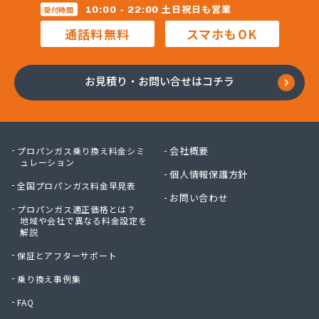
(株)レインボー 横浜営業所
土日祝日も営業
10:00 - 22:00
受付時間
(株)レインボー 川崎営業所
通話料無料
スマホもOK
(株)安田物産 燃料部
(株)奥村商会 横須賀営業所
(株)奥村商会 横浜営業所
お見積り・お問い合せはコチラ
(株)岸田屋
(株)吉忠商会
(株)宮治商店
(株)金庫屋 相模原支店
会社概要
プロパンガス乗り換え料金シミ
(株)駒見守商会
ュレーション
個人情報保護方針
(株)古谷商店
全国プロパンガス料金早見表
(株)戸丸屋プロパン
お問い合わせ
プロパンガス適正価格とは？
(株)高津石油
地域や会社で異なる料金設定を
(株)黒川石油
解説
(株)今市
保証とアフターサポート
(株)佐山
(株)佐藤ガスサービス
乗り換え事例集
(株)三共
FAQ
(株)三春商会