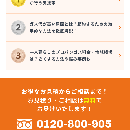
が行う支援策
(株)マルエイ 横浜支店
(株)ミツウロコ 横浜営業所
(株)ミツウロコ 湘南営業所
ガス代が高い原因とは？節約するための効
(株)ミツウロコヴェッセル 横浜南店
果的な方法を徹底解説！
(株)ミツウロコヴェッセル 相模原店
(株)ミツウロコヴェッセル 津久井店
(株)ミツウロコヴェッセル 平塚店
一人暮らしのプロパンガス料金・地域相場
(株)ミトメ
は？安くする方法や悩み事例も
(株)みなとガス
(株)ミライフ 相模原店
(株)ミライフ 横浜店
(株)ミライフ 湘南店
お得なお見積からご相談まで！
(株)むらやま
(株)モチヅキ
お見積り・ご相談は
無料
で
(株)ヤマイチ
お受けいたします！
(株)ヨコヤマ
(株)リビック相模原
0120-800-905
(株)リビングタナカ