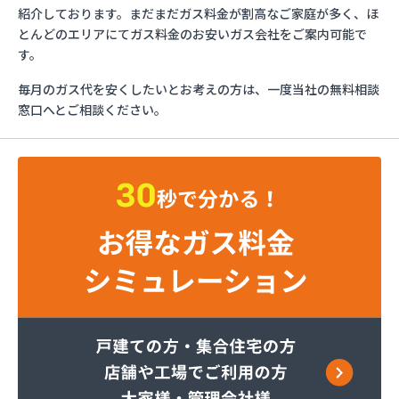
イワタニ首都圏(株) 横須賀営業所
紹介しております。まだまだガス料金が割高なご家庭が多く、ほ
イワタニ首都圏(株) 横浜支店
とんどのエリアにてガス料金のお安いガス会社をご案内可能で
イワタニ首都圏(株) 湘南支店
す。
イワタニ首都圏(株) 川崎支店
毎月のガス代を安くしたいとお考えの方は、一度当社の無料相談
グッドライフサーラ関東(株) 横須賀営業所
窓口へとご相談ください。
グッドライフサーラ関東(株) 神奈川支店 戸塚営
業所
グッドライフサーラ関東(株) 神奈川支店 青葉営
業所
くみあい商事(株)
さかなや伊東英次商店
セントラル石油瓦斯(株) 横須賀支店
セントラル石油瓦斯(株) 神奈川支店
トモプロ(株) 横浜営業所
トモプロ(株) 県央営業所
トモプロ(株) 相模原営業所
ニイミ石油ガス
ひょっとこや(有)ノムラ
ファーストガスシステム(株)