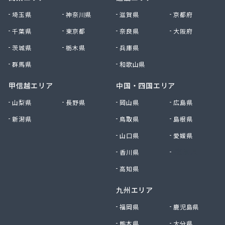
(株)相北商事
埼玉県
神奈川県
滋賀県
京都府
(株)太八商事
千葉県
東京都
奈良県
大阪府
(株)大神設備工業
茨城県
栃木県
兵庫県
(株)大八 金沢充填所
(株)大八 港南ガスサービスセンター
群馬県
和歌山県
(株)大八 湘南営業所
(株)滝本商店
甲信越エリア
中国・四国エリア
(株)中川商店
山梨県
長野県
岡山県
広島県
(株)長尾商店
新潟県
鳥取県
島根県
(株)田中泰治商店
(株)渡商会
山口県
愛媛県
(株)東亜 川崎営業所
香川県
徳島県
(株)日興プロパン岸商店
(株)日本物産
高知県
(株)白井商事
九州エリア
(株)富士ガス商会
(株)豊和石油
福岡県
鹿児島県
(株)北斗商事
熊本県
大分県