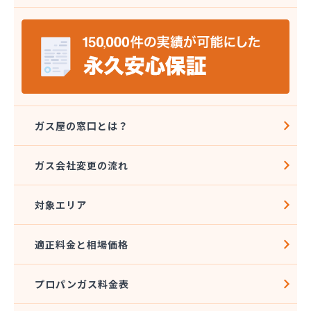
(株)エネワークス相模
(株)ガスデン
(株)カナエル
(株)カナジュウ・コーポレーション
(株)くまがい
(株)クミノヤ
(株)クラスタ
(株)クラスタ 湘南営業所
ガス屋の窓口とは？
(株)クレックス 湘南営業所
(株)サガミ
ガス会社変更の流れ
(株)サガミ 三崎営業所
(株)サガミ 湘南支店
対象エリア
(株)サタケ
(株)サナミ商会
(株)サンエル
適正料金と相場価格
(株)サンワ
(株)シムラ
プロパンガス料金表
(株)シンサナミ
(株)セイカ 相模原営業所