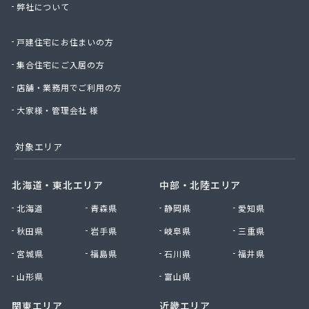
弊社について
(株)三友
(株)山崎茂商店
戸建住宅にお住まいの方
(株)山本商店
(株)山本松五郎商店
集合住宅にご入居の方
(株)四津屋商店
店舗・業務用でご利用の方
(株)志方商事
(株)紙透商店
大家様・管理会社 様
(株)篠崎住設
(株)小山グループ
対象エリア
(株)小長井治郎商店
(株)小島商店
北海道・東北エリア
中部・北陸エリア
(株)湘南菱油瓦斯
北海道
青森県
静岡県
愛知県
(株)植村商店
(株)深沢商会
秋田県
岩手県
岐阜県
三重県
(株)神生屋
宮城県
福島県
石川県
福井県
(株)神奈中商事
(株)須賀商店
山形県
富山県
(株)川島商会
関東エリア
近畿エリア
(株)川島商店