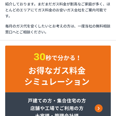
イワタニ首都圏(株) 横須賀営業所
紹介しております。まだまだガス料金が割高なご家庭が多く、ほ
イワタニ首都圏(株) 横浜支店
とんどのエリアにてガス料金のお安いガス会社をご案内可能で
イワタニ首都圏(株) 湘南支店
す。
イワタニ首都圏(株) 川崎支店
毎月のガス代を安くしたいとお考えの方は、一度当社の無料相談
グッドライフサーラ関東(株) 横須賀営業所
窓口へとご相談ください。
グッドライフサーラ関東(株) 神奈川支店 戸塚営
業所
グッドライフサーラ関東(株) 神奈川支店 青葉営
業所
くみあい商事(株)
さかなや伊東英次商店
セントラル石油瓦斯(株) 横須賀支店
セントラル石油瓦斯(株) 神奈川支店
トモプロ(株) 横浜営業所
トモプロ(株) 県央営業所
トモプロ(株) 相模原営業所
ニイミ石油ガス
ひょっとこや(有)ノムラ
ファーストガスシステム(株)