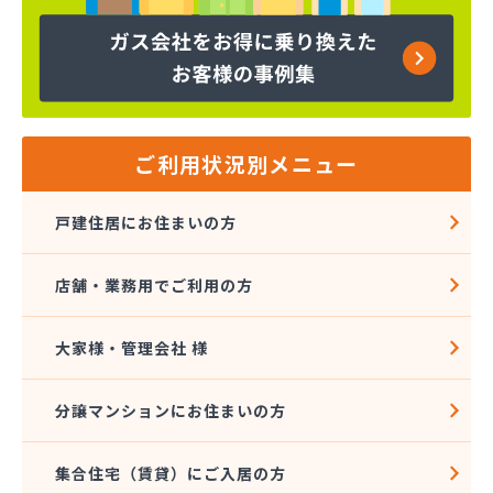
下島商店
加藤プロパン(株)
河野商事(株)
河野商事(株) 横浜支店
海老名ガス(有)
(株)TOKAI 横浜支店
ご利用状況別メニュー
(株)TOKAI 三浦営業所
(株)TOKAI 湘南支店
戸建住居にお住まいの方
(株)TOKAI 相模原支店
(株)TOKAI 川崎支店
店舗・業務用でご利用の方
(株)アオヤギ
(株)アンドウ 西谷営業所
(株)アンドウ 菅田店
大家様・管理会社 様
(株)イトー
(株)イワサワ
分譲マンションにお住まいの方
(株)エコタ
(株)エネサンス関東 横浜営業所
集合住宅（賃貸）にご入居の方
(株)エネサンス関東 東京事業所