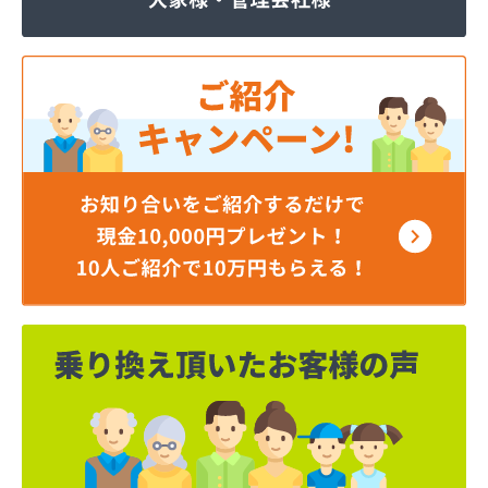
ほそい商店
ミツワプロパンガス協同組合
ミライフ(株) 神奈川支店 横浜オフィス
ミライフ(株) 神奈川支店 相模原オフィス
ミライフ(株) 神奈川支店藤沢オフィス
ヤベライフパートナー(株)
レモンガス(株)
芦垣商店
伊藤商事(株)
井上秀商事(有)
臼井商店
臼井燃料店
遠藤商店
横須賀ガス(有)
横浜ゼネラルプロパンガス協同組合
横浜瓦斯協同組合
横浜市ＬＰガス災害対策事業協同組合
横浜南ガス協同組合
下店商店