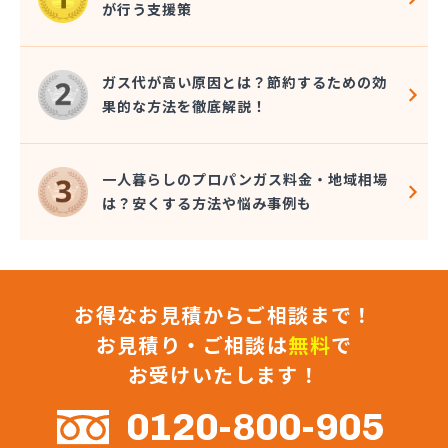
が行う支援策
(株)マルエイ 横浜支店
(株)ミツウロコ 横浜営業所
(株)ミツウロコ 湘南営業所
ガス代が高い原因とは？節約するための効
(株)ミツウロコヴェッセル 横浜南店
果的な方法を徹底解説！
(株)ミツウロコヴェッセル 相模原店
(株)ミツウロコヴェッセル 津久井店
(株)ミツウロコヴェッセル 平塚店
一人暮らしのプロパンガス料金・地域相場
(株)ミトメ
は？安くする方法や悩み事例も
(株)みなとガス
(株)ミライフ 相模原店
(株)ミライフ 横浜店
(株)ミライフ 湘南店
お得なお見積からご相談まで！
(株)むらやま
(株)モチヅキ
お見積り・ご相談は
無料
で
(株)ヤマイチ
お受けいたします！
(株)ヨコヤマ
(株)リビック相模原
0120-800-905
(株)リビングタナカ