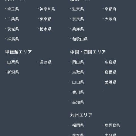
(株)相北商事
埼玉県
神奈川県
滋賀県
京都府
(株)太八商事
千葉県
東京都
奈良県
大阪府
(株)大神設備工業
茨城県
栃木県
兵庫県
(株)大八 金沢充填所
(株)大八 港南ガスサービスセンター
群馬県
和歌山県
(株)大八 湘南営業所
(株)滝本商店
甲信越エリア
中国・四国エリア
(株)中川商店
山梨県
長野県
岡山県
広島県
(株)長尾商店
新潟県
鳥取県
島根県
(株)田中泰治商店
(株)渡商会
山口県
愛媛県
(株)東亜 川崎営業所
香川県
徳島県
(株)日興プロパン岸商店
(株)日本物産
高知県
(株)白井商事
九州エリア
(株)富士ガス商会
(株)豊和石油
福岡県
鹿児島県
(株)北斗商事
熊本県
大分県