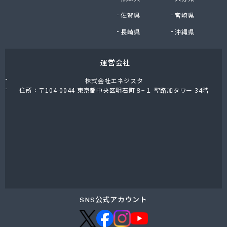
(株)木内
佐賀県
宮崎県
(株)鈴木正男商店
(株)和光産業
長崎県
沖縄県
(株)廣田燃料商店
茅ヶ崎市・寒川町ガス事業協同組合
運営会社
関次商店
丸十商事(株)
株式会社エネジスタ
岩谷産業(株) 横須賀工場
住所：〒104-0044 東京都中央区明石町８−１ 聖路加タワー 34階
岩谷産業(株)エネルギー 首都圏支店
吉原瓦斯燃料(株)
橋本産業(株) 平塚営業所
金庫屋商工(株)
金子産商(株)
金子燃料店
金森藤平商事(株) 横浜営業所
金森藤平商事(株) 茅ヶ崎営業所
熊谷化学(株) 湘南営業所
SNS公式アカウント
熊谷商事(株)
古谷商店