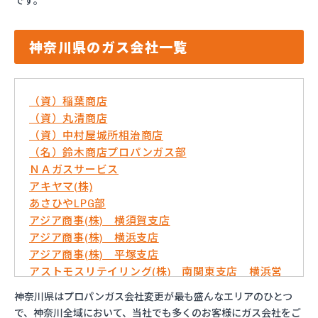
です。
神奈川県のガス会社一覧
（資）稲葉商店
（資）丸清商店
（資）中村屋城所相治商店
（名）鈴木商店プロパンガス部
ＮＡガスサービス
アキヤマ(株)
あさひやLPG部
アジア商事(株) 横須賀支店
アジア商事(株) 横浜支店
アジア商事(株) 平塚支店
アストモスリテイリング(株) 南関東支店 横浜営
業所
神奈川県はプロパンガス会社変更が最も盛んなエリアのひとつ
いずみ屋商店
で、神奈川全域において、当社でも多くのお客様にガス会社をご