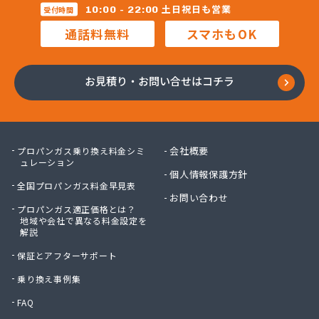
(株)レインボー 横浜営業所
土日祝日も営業
10:00 - 22:00
受付時間
(株)レインボー 川崎営業所
通話料無料
スマホもOK
(株)安田物産 燃料部
(株)奥村商会 横須賀営業所
(株)奥村商会 横浜営業所
お見積り・お問い合せはコチラ
(株)岸田屋
(株)吉忠商会
(株)宮治商店
(株)金庫屋 相模原支店
会社概要
プロパンガス乗り換え料金シミ
(株)駒見守商会
ュレーション
個人情報保護方針
(株)古谷商店
全国プロパンガス料金早見表
(株)戸丸屋プロパン
お問い合わせ
プロパンガス適正価格とは？
(株)高津石油
地域や会社で異なる料金設定を
(株)黒川石油
解説
(株)今市
保証とアフターサポート
(株)佐山
(株)佐藤ガスサービス
乗り換え事例集
(株)三共
FAQ
(株)三春商会