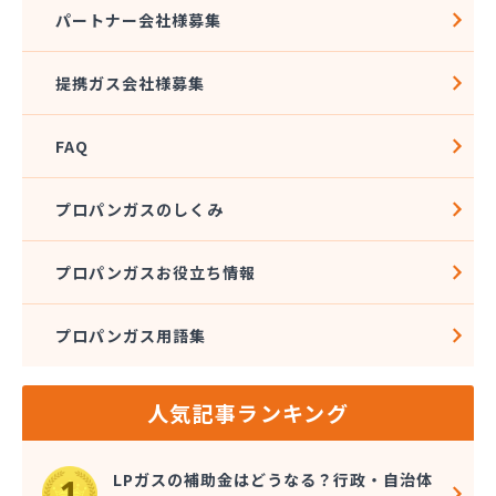
(株)トーエル 保土ヶ谷緊急センター
パートナー会社様募集
(株)トーエル 本社
(株)ナガイ
提携ガス会社様募集
(株)ナガタ
(株)ナケイ
FAQ
(株)ニイヤ
(株)ノックス
(株)ファインガス
プロパンガスのしくみ
(株)フカセ
(株)フクリン
プロパンガスお役立ち情報
(株)フジテック
(株)フジプロ
プロパンガス用語集
(株)フジプロ 辻堂支店
(株)ベイブリーズ
(株)ホクト
人気記事ランキング
(株)ホクト 相模原支店
(株)マクタ
(株)マスダ
LPガスの補助金はどうなる？行政・自治体
(株)マスダエレメント