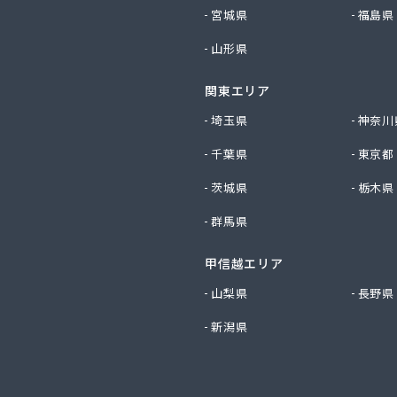
事(有)
宮城県
福島県
店
山形県
料店
店
関東エリア
ス(有)
ネラルプロパンガス協同組合
埼玉県
神奈川
斯協同組合
千葉県
東京都
ＬＰガス災害対策事業協同組合
ガス協同組合
茨城県
栃木県
店
群馬県
店
パン(株)
甲信越エリア
(株)
事(株) 横浜支店
山梨県
長野県
ス(有)
新潟県
OKAI 横浜支店
OKAI 三浦営業所
OKAI 湘南支店
OKAI 相模原支店