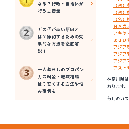
なる？行政・自治体が
（資）
行う支援策
（資）
（名）
ＮＡガ
ガス代が高い原因と
アキヤマ
は？節約するための効
あさひや
果的な方法を徹底解
アジア
説！
アジア
アジア
アスト
一人暮らしのプロパン
いずみ
ガス料金・地域相場
神奈川県は
イワタ
は？安くする方法や悩
おります。
イワタ
み事例も
イワタ
毎月のガス
イワタ
グッド
グッド
グッド