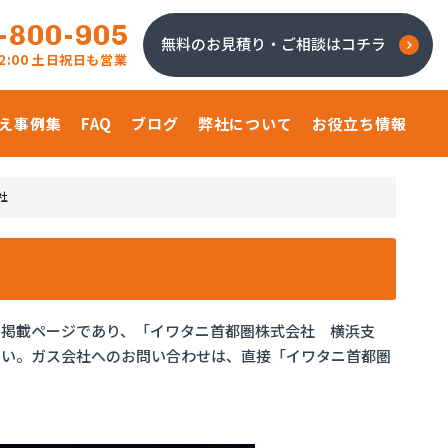
-800-905
無料のお見積り・ご相談はコチラ
 22:00 土日祝日も営業
え事例集
FAQ
ブログ
弊社について
お役立ち情報
社
報掲載ページであり、「イワタニ首都圏株式会社 横浜支
さい。ガス会社へのお問い合わせは、直接「イワタニ首都圏