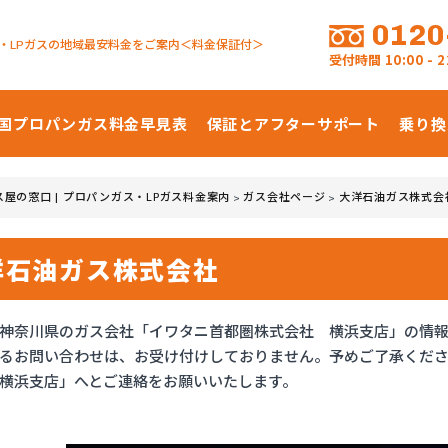
0120
・LPガスの地域最安料金をご案内＜料金保証付＞
受付時間
10:00 -
国プロパンガス
料金早見表
保証とアフターサポート
乗り換
ス屋の窓口 | プロパンガス・LPガス料金案内
ガス会社ページ
大洋石油ガス株式会
>
>
洋石油ガス株式会社
神奈川県のガス会社「イワタニ首都圏株式会社 横浜支店」の情
るお問い合わせは、お受け付けしておりません。予めご了承くだ
横浜支店」へとご連絡をお願いいたします。