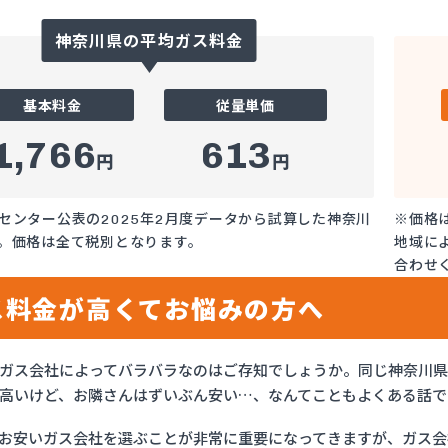
神奈川県の平均ガス料金
基本料金
従量単価
1,766
613
円
円
センター公表の2025年2月度データから試算した神奈川
※価格
。価格は全て税別となります。
地域に
合わせ
ス料金が高くてお悩みの方へ
ガス会社によってバラバラなのはご存知でしょうか。同じ神奈川
高いけど、お隣さんはずいぶん安い…、なんてこともよくある話で
お安いガス会社を選ぶことが非常に重要になってきますが、ガス会社