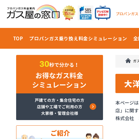
プロパンガス
TOP
プロパンガス乗り換え料金
シミュレーション
全
ガ
大
本ページは
店」に関す
株式会社 