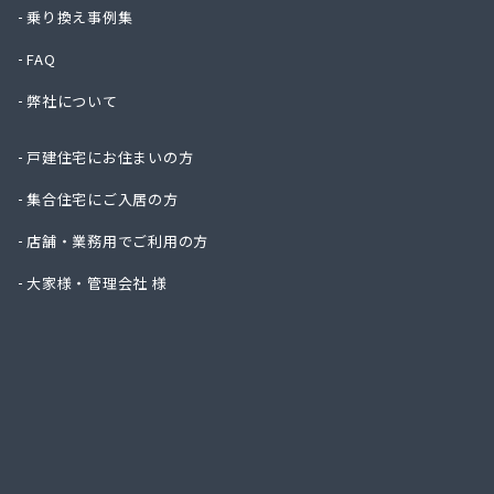
井上秀商
乗り換え事例集
臼井商
FAQ
臼井燃
遠藤商
弊社について
横須賀ガ
横浜ゼ
戸建住宅にお住まいの方
横浜瓦
横浜市
集合住宅にご入居の方
横浜南
店舗・業務用でご利用の方
下店商
下島商
大家様・管理会社 様
加藤プロ
河野商事
河野商
海老名ガ
(株)T
(株)T
(株)T
(株)T