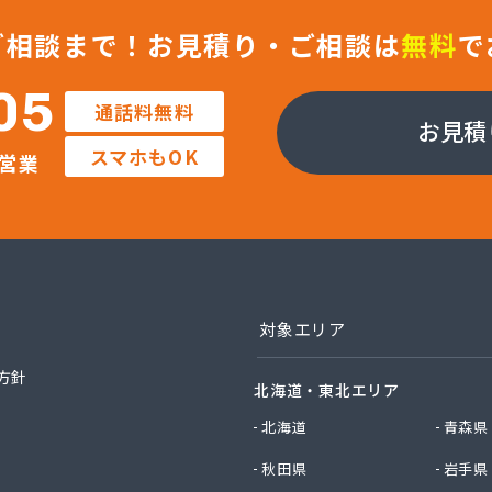
商事(株)
や伊東英次商店
ご相談まで！
お見積り・ご相談は
無料
で
ラル石油瓦斯(株) 横須賀支店
ラル石油瓦斯(株) 神奈川支店
05
通話料無料
ロ(株) 横浜営業所
お見積
ロ(株) 県央営業所
スマホもOK
営業
ロ(株) 相模原営業所
石油ガス
とこや(有)ノムラ
ストガスシステム(株)
商店
プロパンガス協同組合
フ(株) 神奈川支店 横浜オフィス
対象エリア
フ(株) 神奈川支店 相模原オフィス
フ(株) 神奈川支店藤沢オフィス
方針
北海道・東北エリア
イフパートナー(株)
ス(株)
北海道
青森県
店
秋田県
岩手県
(株)