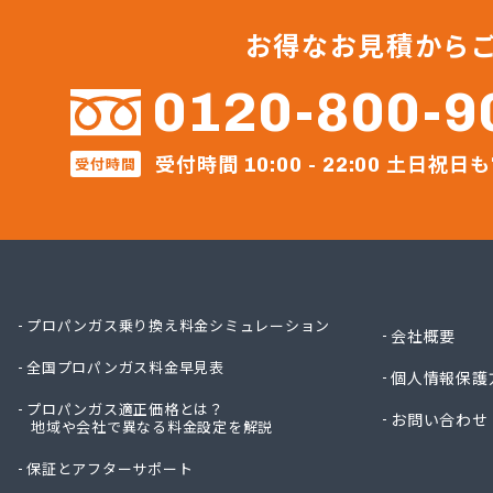
くみあい
さかな
お得なお見積から
セント
セント
0120-800-9
トモプ
トモプ
受付時間
土日祝日も
受付時間
トモプ
10:00 - 22:00
ニイミ
ひょっ
ファー
ほそい
ミツワ
ミライ
プロパンガス乗り換え料金シミュレーション
会社概要
ミライ
全国プロパンガス料金早見表
ミライ
個人情報保護
ヤベラ
プロパンガス適正価格とは？
お問い合わせ
地域や会社で異なる料金設定を解説
レモンガ
芦垣商
保証とアフターサポート
伊藤商事