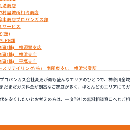
丸清商店
中村屋城所相治商店
鈴木商店プロパンガス部
スサービス
(株)
LPG部
商事(株) 横須賀支店
商事(株) 横浜支店
商事(株) 平塚支店
モスリテイリング(株) 南関東支店 横浜営業所
屋商店
プロパンガス会社変更が最も盛んなエリアのひとつで、神奈川全域
ニ首都圏(株) 横須賀営業所
まだまだガス料金が割高なご家庭が多く、ほとんどのエリアにてガ
ニ首都圏(株) 横浜支店
ニ首都圏(株) 湘南支店
代を安くしたいとお考えの方は、一度当社の無料相談窓口へとご
ニ首都圏(株) 川崎支店
ライフサーラ関東(株) 横須賀営業所
ライフサーラ関東(株) 神奈川支店 戸塚営業所
ライフサーラ関東(株) 神奈川支店 青葉営業所