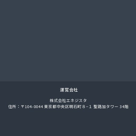
OKAI 川崎支店
オヤギ
アンドウ 西谷営業所
ンドウ 菅田店
トー
ワサワ
コタ
エネサンス関東 横浜営業所
エネサンス関東 東京事業所
エネワークス相模
スデン
ナエル
運営会社
カナジュウ・コーポレーション
株式会社エネジスタ
まがい
住所：〒104-0044 東京都中央区明石町８−１ 聖路加タワー 34階
ミノヤ
ラスタ
クラスタ 湘南営業所
クレックス 湘南営業所