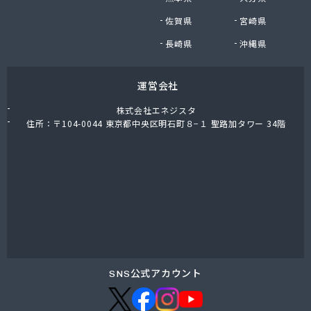
(株)木内
佐賀県
宮崎県
(株)鈴木正男商店
(株)和光産業
長崎県
沖縄県
(株)廣田燃料商店
茅ヶ崎市・寒川町ガス事業協同組合
運営会社
関次商店
丸十商事(株)
株式会社エネジスタ
岩谷産業(株) 横須賀工場
住所：〒104-0044 東京都中央区明石町８−１ 聖路加タワー 34階
岩谷産業(株)エネルギー 首都圏支店
吉原瓦斯燃料(株)
橋本産業(株) 平塚営業所
金庫屋商工(株)
金子産商(株)
金子燃料店
金森藤平商事(株) 横浜営業所
金森藤平商事(株) 茅ヶ崎営業所
熊谷化学(株) 湘南営業所
SNS公式アカウント
熊谷商事(株)
古谷商店