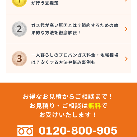
が行う支援策
(株)マルエイ 横浜支店
(株)ミツウロコ 横浜営業所
(株)ミツウロコ 湘南営業所
ガス代が高い原因とは？節約するための効
(株)ミツウロコヴェッセル 横浜南店
果的な方法を徹底解説！
(株)ミツウロコヴェッセル 相模原店
(株)ミツウロコヴェッセル 津久井店
(株)ミツウロコヴェッセル 平塚店
一人暮らしのプロパンガス料金・地域相場
(株)ミトメ
は？安くする方法や悩み事例も
(株)みなとガス
(株)ミライフ 相模原店
(株)ミライフ 横浜店
(株)ミライフ 湘南店
お得なお見積からご相談まで！
(株)むらやま
(株)モチヅキ
お見積り・ご相談は
無料
で
(株)ヤマイチ
お受けいたします！
(株)ヨコヤマ
(株)リビック相模原
0120-800-905
(株)リビングタナカ