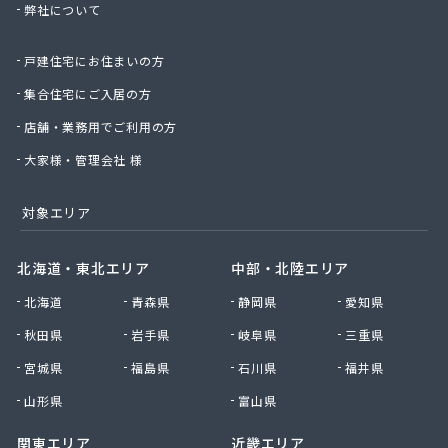
弊社について
(株)三友
(株)山崎茂商店
戸建住宅にお住まいの方
(株)山本商店
(株)山本松五郎商店
集合住宅にご入居の方
(株)四津屋商店
店舗・業務用でご利用の方
(株)志方商事
(株)紙透商店
大家様・管理会社 様
(株)篠崎住設
(株)小山グループ
対象エリア
(株)小長井治郎商店
(株)小島商店
北海道・東北エリア
中部・北陸エリア
(株)湘南菱油瓦斯
北海道
青森県
静岡県
愛知県
(株)植村商店
(株)深沢商会
秋田県
岩手県
岐阜県
三重県
(株)神生屋
宮城県
福島県
石川県
福井県
(株)神奈中商事
(株)須賀商店
山形県
富山県
(株)川島商会
関東エリア
近畿エリア
(株)川島商店