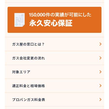
(株)エネワークス相模
(株)ガスデン
(株)カナエル
(株)カナジュウ・コーポレーション
(株)くまがい
(株)クミノヤ
(株)クラスタ
(株)クラスタ 湘南営業所
ガス屋の窓口とは？
(株)クレックス 湘南営業所
(株)サガミ
ガス会社変更の流れ
(株)サガミ 三崎営業所
(株)サガミ 湘南支店
対象エリア
(株)サタケ
(株)サナミ商会
(株)サンエル
適正料金と相場価格
(株)サンワ
(株)シムラ
プロパンガス料金表
(株)シンサナミ
(株)セイカ 相模原営業所