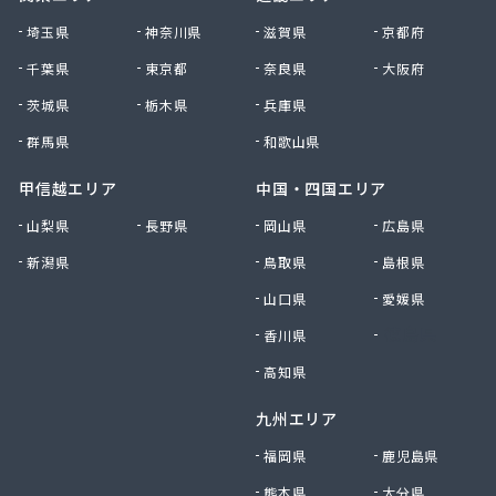
(株)相北商事
埼玉県
神奈川県
滋賀県
京都府
(株)太八商事
千葉県
東京都
奈良県
大阪府
(株)大神設備工業
茨城県
栃木県
兵庫県
(株)大八 金沢充填所
(株)大八 港南ガスサービスセンター
群馬県
和歌山県
(株)大八 湘南営業所
(株)滝本商店
甲信越エリア
中国・四国エリア
(株)中川商店
山梨県
長野県
岡山県
広島県
(株)長尾商店
新潟県
鳥取県
島根県
(株)田中泰治商店
(株)渡商会
山口県
愛媛県
(株)東亜 川崎営業所
香川県
徳島県
(株)日興プロパン岸商店
(株)日本物産
高知県
(株)白井商事
九州エリア
(株)富士ガス商会
(株)豊和石油
福岡県
鹿児島県
(株)北斗商事
熊本県
大分県