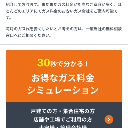
イワタニ首都圏(株) 横須賀営業所
紹介しております。まだまだガス料金が割高なご家庭が多く、ほ
イワタニ首都圏(株) 横浜支店
とんどのエリアにてガス料金のお安いガス会社をご案内可能で
イワタニ首都圏(株) 湘南支店
す。
イワタニ首都圏(株) 川崎支店
毎月のガス代を安くしたいとお考えの方は、一度当社の無料相談
グッドライフサーラ関東(株) 横須賀営業所
窓口へとご相談ください。
グッドライフサーラ関東(株) 神奈川支店 戸塚営
業所
グッドライフサーラ関東(株) 神奈川支店 青葉営
業所
くみあい商事(株)
さかなや伊東英次商店
セントラル石油瓦斯(株) 横須賀支店
セントラル石油瓦斯(株) 神奈川支店
トモプロ(株) 横浜営業所
トモプロ(株) 県央営業所
トモプロ(株) 相模原営業所
ニイミ石油ガス
ひょっとこや(有)ノムラ
ファーストガスシステム(株)