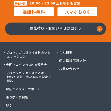
(株)レインボー 横浜営業所
土日祝日も営業
10:00 - 22:00
受付時間
(株)レインボー 川崎営業所
通話料無料
スマホもOK
(株)安田物産 燃料部
(株)奥村商会 横須賀営業所
(株)奥村商会 横浜営業所
お見積り・お問い合せはコチラ
(株)岸田屋
(株)吉忠商会
(株)宮治商店
(株)金庫屋 相模原支店
会社概要
プロパンガス乗り換え料金シミ
(株)駒見守商会
ュレーション
個人情報保護方針
(株)古谷商店
全国プロパンガス料金早見表
(株)戸丸屋プロパン
お問い合わせ
プロパンガス適正価格とは？
(株)高津石油
地域や会社で異なる料金設定を
(株)黒川石油
解説
(株)今市
保証とアフターサポート
(株)佐山
(株)佐藤ガスサービス
乗り換え事例集
(株)三共
FAQ
(株)三春商会