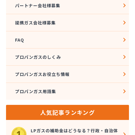
(株)トーエル 保土ヶ谷緊急センター
パートナー会社様募集
(株)トーエル 本社
(株)ナガイ
提携ガス会社様募集
(株)ナガタ
(株)ナケイ
FAQ
(株)ニイヤ
(株)ノックス
(株)ファインガス
プロパンガスのしくみ
(株)フカセ
(株)フクリン
プロパンガスお役立ち情報
(株)フジテック
(株)フジプロ
プロパンガス用語集
(株)フジプロ 辻堂支店
(株)ベイブリーズ
(株)ホクト
人気記事ランキング
(株)ホクト 相模原支店
(株)マクタ
(株)マスダ
LPガスの補助金はどうなる？行政・自治体
(株)マスダエレメント