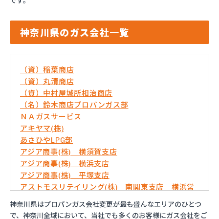
です。
神奈川県のガス会社一覧
（資）稲葉商店
（資）丸清商店
（資）中村屋城所相治商店
（名）鈴木商店プロパンガス部
ＮＡガスサービス
アキヤマ(株)
あさひやLPG部
アジア商事(株) 横須賀支店
アジア商事(株) 横浜支店
アジア商事(株) 平塚支店
アストモスリテイリング(株) 南関東支店 横浜営
業所
神奈川県はプロパンガス会社変更が最も盛んなエリアのひとつ
いずみ屋商店
で、神奈川全域において、当社でも多くのお客様にガス会社をご