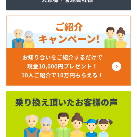
ほそい商店
ミツワプロパンガス協同組合
ミライフ(株) 神奈川支店 横浜オフィス
ミライフ(株) 神奈川支店 相模原オフィス
ミライフ(株) 神奈川支店藤沢オフィス
ヤベライフパートナー(株)
レモンガス(株)
芦垣商店
伊藤商事(株)
井上秀商事(有)
臼井商店
臼井燃料店
遠藤商店
横須賀ガス(有)
横浜ゼネラルプロパンガス協同組合
横浜瓦斯協同組合
横浜市ＬＰガス災害対策事業協同組合
横浜南ガス協同組合
下店商店