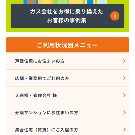
下島商店
加藤プロパン(株)
河野商事(株)
河野商事(株) 横浜支店
海老名ガス(有)
(株)TOKAI 横浜支店
ご利用状況別メニュー
(株)TOKAI 三浦営業所
(株)TOKAI 湘南支店
戸建住居にお住まいの方
(株)TOKAI 相模原支店
(株)TOKAI 川崎支店
店舗・業務用でご利用の方
(株)アオヤギ
(株)アンドウ 西谷営業所
(株)アンドウ 菅田店
大家様・管理会社 様
(株)イトー
(株)イワサワ
分譲マンションにお住まいの方
(株)エコタ
(株)エネサンス関東 横浜営業所
集合住宅（賃貸）にご入居の方
(株)エネサンス関東 東京事業所