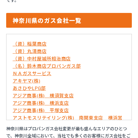
です。
神奈川県のガス会社一覧
（資）稲葉商店
（資）丸清商店
（資）中村屋城所相治商店
（名）鈴木商店プロパンガス部
ＮＡガスサービス
アキヤマ(株)
あさひやLPG部
アジア商事(株) 横須賀支店
アジア商事(株) 横浜支店
アジア商事(株) 平塚支店
アストモスリテイリング(株) 南関東支店 横浜営
業所
神奈川県はプロパンガス会社変更が最も盛んなエリアのひとつ
いずみ屋商店
で、神奈川全域において、当社でも多くのお客様にガス会社をご