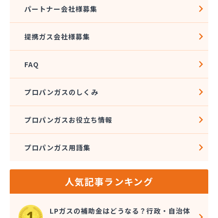
(株)トーエル 保土ヶ谷緊急センター
パートナー会社様募集
(株)トーエル 本社
(株)ナガイ
提携ガス会社様募集
(株)ナガタ
(株)ナケイ
FAQ
(株)ニイヤ
(株)ノックス
(株)ファインガス
プロパンガスのしくみ
(株)フカセ
(株)フクリン
プロパンガスお役立ち情報
(株)フジテック
(株)フジプロ
プロパンガス用語集
(株)フジプロ 辻堂支店
(株)ベイブリーズ
(株)ホクト
人気記事ランキング
(株)ホクト 相模原支店
(株)マクタ
(株)マスダ
LPガスの補助金はどうなる？行政・自治体
(株)マスダエレメント