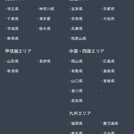
(株)相北商事
埼玉県
神奈川県
滋賀県
京都府
(株)太八商事
千葉県
東京都
奈良県
大阪府
(株)大神設備工業
茨城県
栃木県
兵庫県
(株)大八 金沢充填所
(株)大八 港南ガスサービスセンター
群馬県
和歌山県
(株)大八 湘南営業所
(株)滝本商店
甲信越エリア
中国・四国エリア
(株)中川商店
山梨県
長野県
岡山県
広島県
(株)長尾商店
新潟県
鳥取県
島根県
(株)田中泰治商店
(株)渡商会
山口県
愛媛県
(株)東亜 川崎営業所
香川県
徳島県
(株)日興プロパン岸商店
(株)日本物産
高知県
(株)白井商事
九州エリア
(株)富士ガス商会
(株)豊和石油
福岡県
鹿児島県
(株)北斗商事
熊本県
大分県