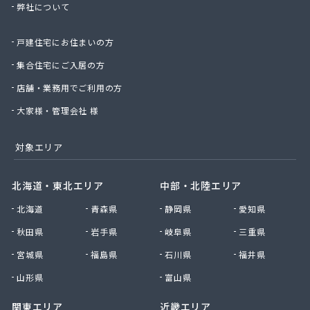
弊社について
(株)三友
(株)山崎茂商店
戸建住宅にお住まいの方
(株)山本商店
(株)山本松五郎商店
集合住宅にご入居の方
(株)四津屋商店
店舗・業務用でご利用の方
(株)志方商事
(株)紙透商店
大家様・管理会社 様
(株)篠崎住設
(株)小山グループ
対象エリア
(株)小長井治郎商店
(株)小島商店
北海道・東北エリア
中部・北陸エリア
(株)湘南菱油瓦斯
北海道
青森県
静岡県
愛知県
(株)植村商店
(株)深沢商会
秋田県
岩手県
岐阜県
三重県
(株)神生屋
宮城県
福島県
石川県
福井県
(株)神奈中商事
(株)須賀商店
山形県
富山県
(株)川島商会
関東エリア
近畿エリア
(株)川島商店