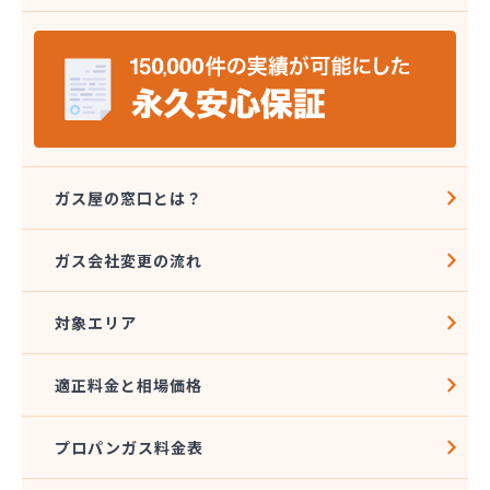
(株)エネワークス相模
(株)ガスデン
(株)カナエル
(株)カナジュウ・コーポレーション
(株)くまがい
(株)クミノヤ
(株)クラスタ
(株)クラスタ 湘南営業所
ガス屋の窓口とは？
(株)クレックス 湘南営業所
(株)サガミ
ガス会社変更の流れ
(株)サガミ 三崎営業所
(株)サガミ 湘南支店
対象エリア
(株)サタケ
(株)サナミ商会
(株)サンエル
適正料金と相場価格
(株)サンワ
(株)シムラ
プロパンガス料金表
(株)シンサナミ
(株)セイカ 相模原営業所