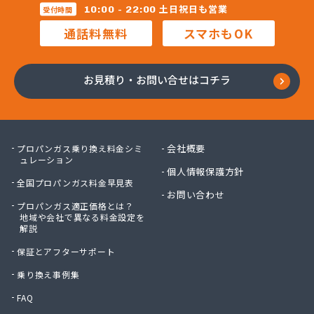
(株)レインボー 横浜営業所
土日祝日も営業
10:00 - 22:00
受付時間
(株)レインボー 川崎営業所
通話料無料
スマホもOK
(株)安田物産 燃料部
(株)奥村商会 横須賀営業所
(株)奥村商会 横浜営業所
お見積り・お問い合せはコチラ
(株)岸田屋
(株)吉忠商会
(株)宮治商店
(株)金庫屋 相模原支店
会社概要
プロパンガス乗り換え料金シミ
(株)駒見守商会
ュレーション
個人情報保護方針
(株)古谷商店
全国プロパンガス料金早見表
(株)戸丸屋プロパン
お問い合わせ
プロパンガス適正価格とは？
(株)高津石油
地域や会社で異なる料金設定を
(株)黒川石油
解説
(株)今市
保証とアフターサポート
(株)佐山
(株)佐藤ガスサービス
乗り換え事例集
(株)三共
FAQ
(株)三春商会