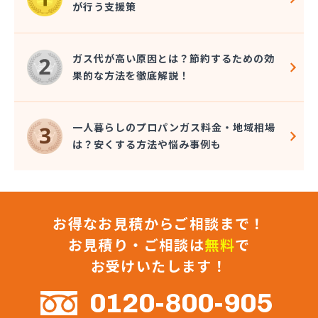
が行う支援策
(株)マルエイ 横浜支店
(株)ミツウロコ 横浜営業所
(株)ミツウロコ 湘南営業所
ガス代が高い原因とは？節約するための効
(株)ミツウロコヴェッセル 横浜南店
果的な方法を徹底解説！
(株)ミツウロコヴェッセル 相模原店
(株)ミツウロコヴェッセル 津久井店
(株)ミツウロコヴェッセル 平塚店
一人暮らしのプロパンガス料金・地域相場
(株)ミトメ
は？安くする方法や悩み事例も
(株)みなとガス
(株)ミライフ 相模原店
(株)ミライフ 横浜店
(株)ミライフ 湘南店
お得なお見積からご相談まで！
(株)むらやま
(株)モチヅキ
お見積り・ご相談は
無料
で
(株)ヤマイチ
お受けいたします！
(株)ヨコヤマ
(株)リビック相模原
0120-800-905
(株)リビングタナカ