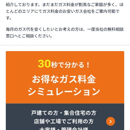
イワタニ首都圏(株) 横須賀営業所
紹介しております。まだまだガス料金が割高なご家庭が多く、ほ
イワタニ首都圏(株) 横浜支店
とんどのエリアにてガス料金のお安いガス会社をご案内可能で
イワタニ首都圏(株) 湘南支店
す。
イワタニ首都圏(株) 川崎支店
毎月のガス代を安くしたいとお考えの方は、一度当社の無料相談
グッドライフサーラ関東(株) 横須賀営業所
窓口へとご相談ください。
グッドライフサーラ関東(株) 神奈川支店 戸塚営
業所
グッドライフサーラ関東(株) 神奈川支店 青葉営
業所
くみあい商事(株)
さかなや伊東英次商店
セントラル石油瓦斯(株) 横須賀支店
セントラル石油瓦斯(株) 神奈川支店
トモプロ(株) 横浜営業所
トモプロ(株) 県央営業所
トモプロ(株) 相模原営業所
ニイミ石油ガス
ひょっとこや(有)ノムラ
ファーストガスシステム(株)