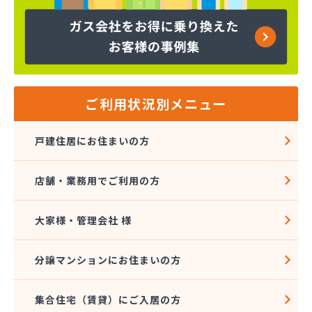
下島商店
加藤プロパン(株)
河野商事(株)
河野商事(株) 横浜支店
海老名ガス(有)
(株)TOKAI 横浜支店
ご利用状況別メニュー
(株)TOKAI 三浦営業所
(株)TOKAI 湘南支店
戸建住居にお住まいの方
(株)TOKAI 相模原支店
(株)TOKAI 川崎支店
店舗・業務用でご利用の方
(株)アオヤギ
(株)アンドウ 西谷営業所
(株)アンドウ 菅田店
大家様・管理会社 様
(株)イトー
(株)イワサワ
分譲マンションにお住まいの方
(株)エコタ
(株)エネサンス関東 横浜営業所
集合住宅（賃貸）にご入居の方
(株)エネサンス関東 東京事業所