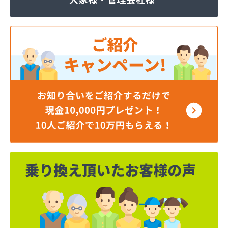
ほそい商店
ミツワプロパンガス協同組合
ミライフ(株) 神奈川支店 横浜オフィス
ミライフ(株) 神奈川支店 相模原オフィス
ミライフ(株) 神奈川支店藤沢オフィス
ヤベライフパートナー(株)
レモンガス(株)
芦垣商店
伊藤商事(株)
井上秀商事(有)
臼井商店
臼井燃料店
遠藤商店
横須賀ガス(有)
横浜ゼネラルプロパンガス協同組合
横浜瓦斯協同組合
横浜市ＬＰガス災害対策事業協同組合
横浜南ガス協同組合
下店商店