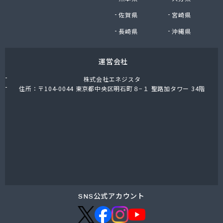
(株)木内
佐賀県
宮崎県
(株)鈴木正男商店
(株)和光産業
長崎県
沖縄県
(株)廣田燃料商店
茅ヶ崎市・寒川町ガス事業協同組合
運営会社
関次商店
丸十商事(株)
株式会社エネジスタ
岩谷産業(株) 横須賀工場
住所：〒104-0044 東京都中央区明石町８−１ 聖路加タワー 34階
岩谷産業(株)エネルギー 首都圏支店
吉原瓦斯燃料(株)
橋本産業(株) 平塚営業所
金庫屋商工(株)
金子産商(株)
金子燃料店
金森藤平商事(株) 横浜営業所
金森藤平商事(株) 茅ヶ崎営業所
熊谷化学(株) 湘南営業所
SNS公式アカウント
熊谷商事(株)
古谷商店