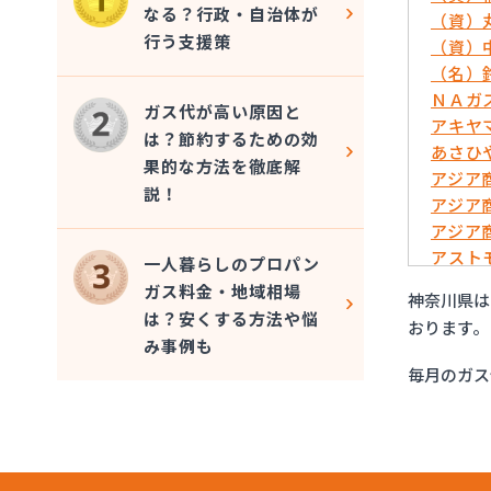
なる？行政・自治体が
（資）
行う支援策
（資）
（名）
ＮＡガ
ガス代が高い原因と
アキヤマ
は？節約するための効
あさひや
果的な方法を徹底解
アジア
説！
アジア
アジア
アスト
一人暮らしのプロパン
いずみ
ガス料金・地域相場
神奈川県は
イワタ
は？安くする方法や悩
おります。
イワタ
み事例も
イワタ
毎月のガス
イワタ
グッド
グッド
グッド