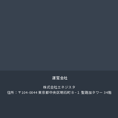
OKAI 川崎支店
オヤギ
アンドウ 西谷営業所
ンドウ 菅田店
トー
ワサワ
コタ
エネサンス関東 横浜営業所
エネサンス関東 東京事業所
エネワークス相模
スデン
ナエル
運営会社
カナジュウ・コーポレーション
株式会社エネジスタ
まがい
住所：〒104-0044 東京都中央区明石町８−１ 聖路加タワー 34階
ミノヤ
ラスタ
クラスタ 湘南営業所
クレックス 湘南営業所