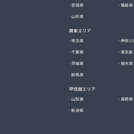
事(有)
宮城県
福島県
店
山形県
料店
店
関東エリア
ス(有)
ネラルプロパンガス協同組合
埼玉県
神奈川
斯協同組合
千葉県
東京都
ＬＰガス災害対策事業協同組合
ガス協同組合
茨城県
栃木県
店
群馬県
店
パン(株)
甲信越エリア
(株)
事(株) 横浜支店
山梨県
長野県
ス(有)
新潟県
OKAI 横浜支店
OKAI 三浦営業所
OKAI 湘南支店
OKAI 相模原支店