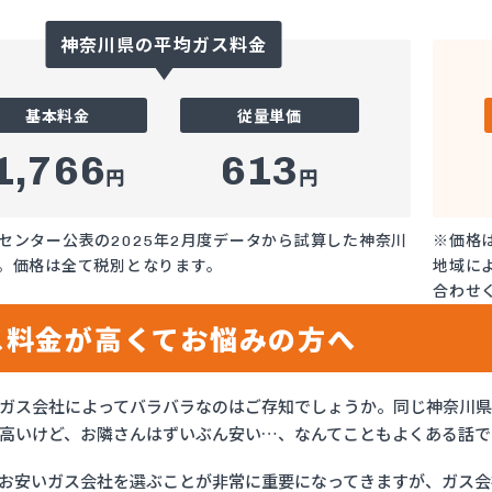
神奈川県の平均ガス料金
基本料金
従量単価
1,766
613
円
円
センター公表の2025年2月度データから試算した神奈川
※価格
。価格は全て税別となります。
地域に
合わせ
ス料金が高くてお悩みの方へ
ガス会社によってバラバラなのはご存知でしょうか。同じ神奈川
高いけど、お隣さんはずいぶん安い…、なんてこともよくある話で
お安いガス会社を選ぶことが非常に重要になってきますが、ガス会社