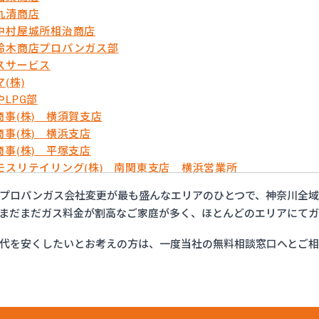
丸清商店
中村屋城所相治商店
鈴木商店プロパンガス部
スサービス
(株)
LPG部
商事(株) 横須賀支店
商事(株) 横浜支店
商事(株) 平塚支店
モスリテイリング(株) 南関東支店 横浜営業所
屋商店
プロパンガス会社変更が最も盛んなエリアのひとつで、神奈川全域
ニ首都圏(株) 横須賀営業所
まだまだガス料金が割高なご家庭が多く、ほとんどのエリアにてガ
ニ首都圏(株) 横浜支店
ニ首都圏(株) 湘南支店
代を安くしたいとお考えの方は、一度当社の無料相談窓口へとご
ニ首都圏(株) 川崎支店
ライフサーラ関東(株) 横須賀営業所
ライフサーラ関東(株) 神奈川支店 戸塚営業所
ライフサーラ関東(株) 神奈川支店 青葉営業所