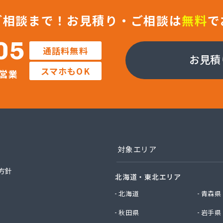
商事(株)
や伊東英次商店
ご相談まで！
お見積り・ご相談は
無料
で
ラル石油瓦斯(株) 横須賀支店
ラル石油瓦斯(株) 神奈川支店
05
通話料無料
ロ(株) 横浜営業所
お見積
ロ(株) 県央営業所
スマホもOK
営業
ロ(株) 相模原営業所
石油ガス
とこや(有)ノムラ
ストガスシステム(株)
商店
プロパンガス協同組合
フ(株) 神奈川支店 横浜オフィス
対象エリア
フ(株) 神奈川支店 相模原オフィス
フ(株) 神奈川支店藤沢オフィス
方針
北海道・東北エリア
イフパートナー(株)
ス(株)
北海道
青森県
店
秋田県
岩手県
(株)