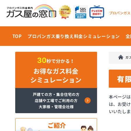
プロパンガス
TOP
プロパンガス乗り換え料金
シミュレーション
全
ガ
有
本ページは
は、お受け
いいたしま