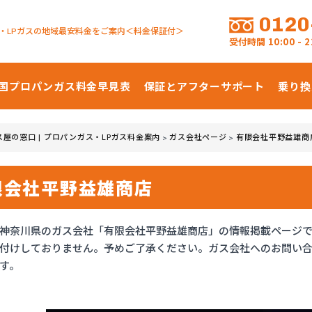
0120
・LPガスの地域最安料金をご案内＜料金保証付＞
受付時間
10:00 -
国プロパンガス
料金早見表
保証とアフターサポート
乗り換
ス屋の窓口 | プロパンガス・LPガス料金案内
ガス会社ページ
有限会社平野益雄商
>
>
限会社平野益雄商店
神奈川県のガス会社「有限会社平野益雄商店」の情報掲載ページ
付けしておりません。予めご了承ください。ガス会社へのお問い
す。