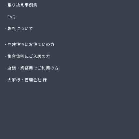
井上秀商
乗り換え事例集
臼井商
FAQ
臼井燃
遠藤商
弊社について
横須賀ガ
横浜ゼ
戸建住宅にお住まいの方
横浜瓦
横浜市
集合住宅にご入居の方
横浜南
店舗・業務用でご利用の方
下店商
下島商
大家様・管理会社 様
加藤プロ
河野商事
河野商
海老名ガ
(株)T
(株)T
(株)T
(株)T