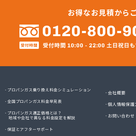
くみあい
さかな
お得なお見積から
セント
セント
0120-800-9
トモプ
トモプ
受付時間
土日祝日も
受付時間
トモプ
10:00 - 22:00
ニイミ
ひょっ
ファー
ほそい
ミツワ
ミライ
プロパンガス乗り換え料金シミュレーション
会社概要
ミライ
全国プロパンガス料金早見表
ミライ
個人情報保護
ヤベラ
プロパンガス適正価格とは？
お問い合わせ
地域や会社で異なる料金設定を解説
レモンガ
芦垣商
保証とアフターサポート
伊藤商事