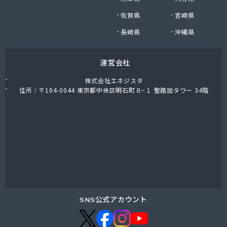
(株)木内
佐賀県
宮崎県
(株)鈴木正男商店
(株)和光産業
長崎県
沖縄県
(株)廣田燃料商店
茅ヶ崎市・寒川町ガス事業協同組合
運営会社
関次商店
丸十商事(株)
株式会社エネジスタ
岩谷産業(株) 横須賀工場
住所：〒104-0044 東京都中央区明石町８−１ 聖路加タワー 34階
岩谷産業(株)エネルギー 首都圏支店
吉原瓦斯燃料(株)
橋本産業(株) 平塚営業所
金庫屋商工(株)
金子産商(株)
金子燃料店
金森藤平商事(株) 横浜営業所
金森藤平商事(株) 茅ヶ崎営業所
熊谷化学(株) 湘南営業所
SNS公式アカウント
熊谷商事(株)
古谷商店