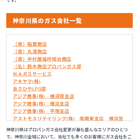
です。
神奈川県のガス会社一覧
（資）稲葉商店
（資）丸清商店
（資）中村屋城所相治商店
（名）鈴木商店プロパンガス部
ＮＡガスサービス
アキヤマ(株)
あさひやLPG部
アジア商事(株) 横須賀支店
アジア商事(株) 横浜支店
アジア商事(株) 平塚支店
アストモスリテイリング(株) 南関東支店 横浜営
業所
神奈川県はプロパンガス会社変更が最も盛んなエリアのひとつ
いずみ屋商店
で、神奈川全域において、当社でも多くのお客様にガス会社をご