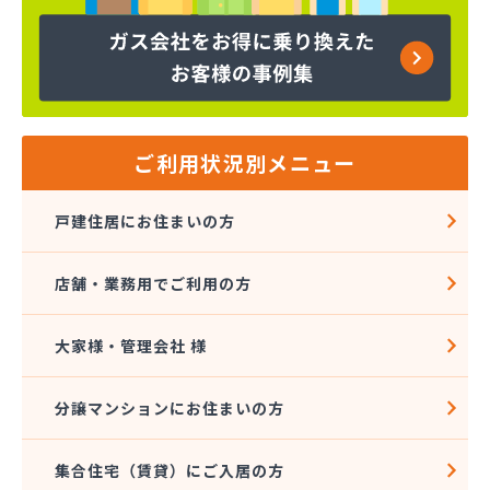
下島商店
加藤プロパン(株)
河野商事(株)
河野商事(株) 横浜支店
海老名ガス(有)
(株)TOKAI 横浜支店
ご利用状況別メニュー
(株)TOKAI 三浦営業所
(株)TOKAI 湘南支店
戸建住居にお住まいの方
(株)TOKAI 相模原支店
(株)TOKAI 川崎支店
店舗・業務用でご利用の方
(株)アオヤギ
(株)アンドウ 西谷営業所
(株)アンドウ 菅田店
大家様・管理会社 様
(株)イトー
(株)イワサワ
分譲マンションにお住まいの方
(株)エコタ
(株)エネサンス関東 横浜営業所
集合住宅（賃貸）にご入居の方
(株)エネサンス関東 東京事業所