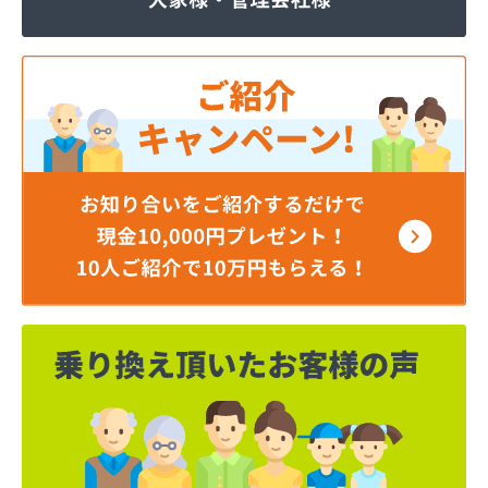
ほそい商店
ミツワプロパンガス協同組合
ミライフ(株) 神奈川支店 横浜オフィス
ミライフ(株) 神奈川支店 相模原オフィス
ミライフ(株) 神奈川支店藤沢オフィス
ヤベライフパートナー(株)
レモンガス(株)
芦垣商店
伊藤商事(株)
井上秀商事(有)
臼井商店
臼井燃料店
遠藤商店
横須賀ガス(有)
横浜ゼネラルプロパンガス協同組合
横浜瓦斯協同組合
横浜市ＬＰガス災害対策事業協同組合
横浜南ガス協同組合
下店商店