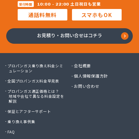
(株)レインボー 横浜営業所
土日祝日も営業
10:00 - 22:00
受付時間
(株)レインボー 川崎営業所
通話料無料
スマホもOK
(株)安田物産 燃料部
(株)奥村商会 横須賀営業所
(株)奥村商会 横浜営業所
お見積り・お問い合せはコチラ
(株)岸田屋
(株)吉忠商会
(株)宮治商店
(株)金庫屋 相模原支店
会社概要
プロパンガス乗り換え料金シミ
(株)駒見守商会
ュレーション
個人情報保護方針
(株)古谷商店
全国プロパンガス料金早見表
(株)戸丸屋プロパン
お問い合わせ
プロパンガス適正価格とは？
(株)高津石油
地域や会社で異なる料金設定を
(株)黒川石油
解説
(株)今市
保証とアフターサポート
(株)佐山
(株)佐藤ガスサービス
乗り換え事例集
(株)三共
FAQ
(株)三春商会