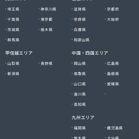
(株)相北商事
埼玉県
神奈川県
滋賀県
京都府
(株)太八商事
千葉県
東京都
奈良県
大阪府
(株)大神設備工業
茨城県
栃木県
兵庫県
(株)大八 金沢充填所
(株)大八 港南ガスサービスセンター
群馬県
和歌山県
(株)大八 湘南営業所
(株)滝本商店
甲信越エリア
中国・四国エリア
(株)中川商店
山梨県
長野県
岡山県
広島県
(株)長尾商店
新潟県
鳥取県
島根県
(株)田中泰治商店
(株)渡商会
山口県
愛媛県
(株)東亜 川崎営業所
香川県
徳島県
(株)日興プロパン岸商店
(株)日本物産
高知県
(株)白井商事
九州エリア
(株)富士ガス商会
(株)豊和石油
福岡県
鹿児島県
(株)北斗商事
熊本県
大分県