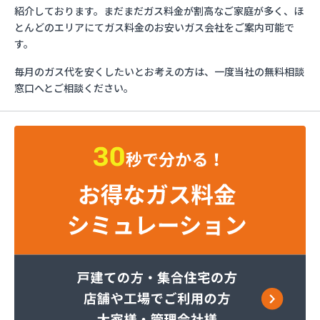
イワタニ首都圏(株) 横須賀営業所
紹介しております。まだまだガス料金が割高なご家庭が多く、ほ
イワタニ首都圏(株) 横浜支店
とんどのエリアにてガス料金のお安いガス会社をご案内可能で
イワタニ首都圏(株) 湘南支店
す。
イワタニ首都圏(株) 川崎支店
毎月のガス代を安くしたいとお考えの方は、一度当社の無料相談
グッドライフサーラ関東(株) 横須賀営業所
窓口へとご相談ください。
グッドライフサーラ関東(株) 神奈川支店 戸塚営
業所
グッドライフサーラ関東(株) 神奈川支店 青葉営
業所
くみあい商事(株)
さかなや伊東英次商店
セントラル石油瓦斯(株) 横須賀支店
セントラル石油瓦斯(株) 神奈川支店
トモプロ(株) 横浜営業所
トモプロ(株) 県央営業所
トモプロ(株) 相模原営業所
ニイミ石油ガス
ひょっとこや(有)ノムラ
ファーストガスシステム(株)