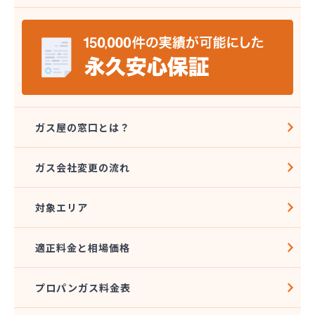
(株)エネワークス相模
(株)ガスデン
(株)カナエル
(株)カナジュウ・コーポレーション
(株)くまがい
(株)クミノヤ
(株)クラスタ
(株)クラスタ 湘南営業所
ガス屋の窓口とは？
(株)クレックス 湘南営業所
(株)サガミ
ガス会社変更の流れ
(株)サガミ 三崎営業所
(株)サガミ 湘南支店
対象エリア
(株)サタケ
(株)サナミ商会
(株)サンエル
適正料金と相場価格
(株)サンワ
(株)シムラ
プロパンガス料金表
(株)シンサナミ
(株)セイカ 相模原営業所