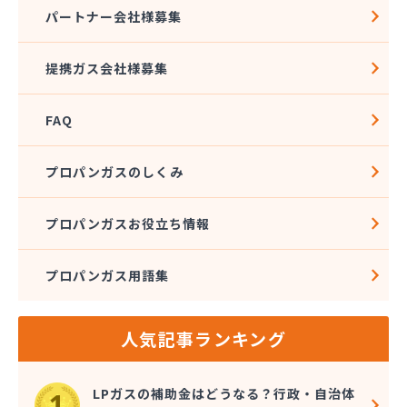
(株)トーエル 保土ヶ谷緊急センター
パートナー会社様募集
(株)トーエル 本社
(株)ナガイ
提携ガス会社様募集
(株)ナガタ
(株)ナケイ
FAQ
(株)ニイヤ
(株)ノックス
(株)ファインガス
プロパンガスのしくみ
(株)フカセ
(株)フクリン
プロパンガスお役立ち情報
(株)フジテック
(株)フジプロ
プロパンガス用語集
(株)フジプロ 辻堂支店
(株)ベイブリーズ
(株)ホクト
人気記事ランキング
(株)ホクト 相模原支店
(株)マクタ
(株)マスダ
LPガスの補助金はどうなる？行政・自治体
(株)マスダエレメント