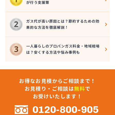
が行う支援策
(株)マルエイ 横浜支店
(株)ミツウロコ 横浜営業所
(株)ミツウロコ 湘南営業所
ガス代が高い原因とは？節約するための効
(株)ミツウロコヴェッセル 横浜南店
果的な方法を徹底解説！
(株)ミツウロコヴェッセル 相模原店
(株)ミツウロコヴェッセル 津久井店
(株)ミツウロコヴェッセル 平塚店
一人暮らしのプロパンガス料金・地域相場
(株)ミトメ
は？安くする方法や悩み事例も
(株)みなとガス
(株)ミライフ 相模原店
(株)ミライフ 横浜店
(株)ミライフ 湘南店
お得なお見積からご相談まで！
(株)むらやま
(株)モチヅキ
お見積り・ご相談は
無料
で
(株)ヤマイチ
お受けいたします！
(株)ヨコヤマ
(株)リビック相模原
0120-800-905
(株)リビングタナカ