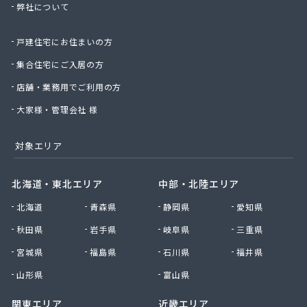
弊社について
(株)三友
(株)山崎茂商店
戸建住宅にお住まいの方
(株)山本商店
(株)山本松五郎商店
集合住宅にご入居の方
(株)四津屋商店
店舗・業務用でご利用の方
(株)志方商事
(株)紙透商店
大家様・管理会社 様
(株)篠崎住設
(株)小山グループ
対象エリア
(株)小長井治郎商店
(株)小島商店
北海道・東北エリア
中部・北陸エリア
(株)湘南菱油瓦斯
北海道
青森県
静岡県
愛知県
(株)植村商店
(株)深沢商会
秋田県
岩手県
岐阜県
三重県
(株)神生屋
宮城県
福島県
石川県
福井県
(株)神奈中商事
(株)須賀商店
山形県
富山県
(株)川島商会
関東エリア
近畿エリア
(株)川島商店