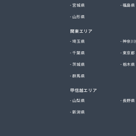
料店
宮城県
福島県
店
山形県
穀店
社アイザワ
関東エリア
社アストモスガスセンター東北
社アベキ
埼玉県
神奈川
社アベキ 塩釜営業所
千葉県
東京都
社アベキ 女川・石巻営業所
社アミックス
茨城県
栃木県
社エスケーエナジー仙台
群馬県
社エネサンス 東北花京院オートガススタンド
社エネサンス 東北石巻支店
社エネサンス 東北仙台支店
甲信越エリア
社エネサンス 東北多賀城サービスセンター
山梨県
長野県
社エネサンス 東北長町オートスタンド
新潟県
社エネサンス 東北南仙台支店
社エネックス仙台
社オオタガス設備
社カシコ