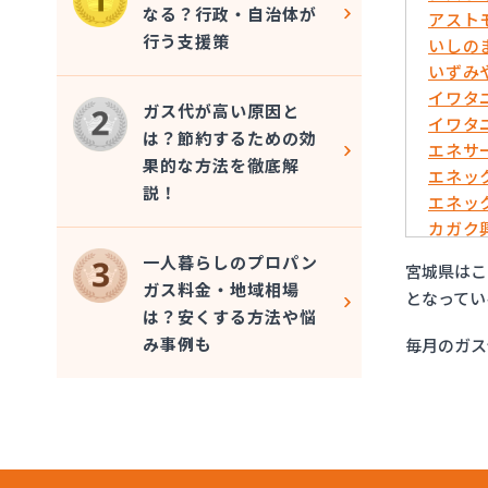
なる？行政・自治体が
アスト
行う支援策
いしの
いずみ
イワタ
ガス代が高い原因と
イワタ
は？節約するための効
エネサ
果的な方法を徹底解
エネッ
説！
エネッ
カガク
カガク
一人暮らしのプロパン
宮城県はこ
ガステ
ガス料金・地域相場
となってい
カメイ
は？安くする方法や悩
カメイ
み事例も
毎月のガス
カメイ
カメイ
カメイ
ケイワ
サトウ