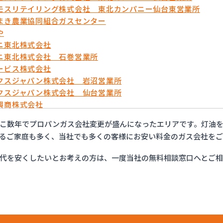
モスリテイリング株式会社 東北カンパニー仙台東営業所
まき農業協同組合ガスセンター
や
ニ東北株式会社
ニ東北株式会社 石巻営業所
ービス株式会社
クスジャパン株式会社 岩沼営業所
クスジャパン株式会社 仙台営業所
興商株式会社
興商株式会社 充填所
こ数年でプロパンガス会社変更が盛んになったエリアです。灯油
ックサービス株式会社 仙台支店
るご家庭も多く、当社でも多くの客様にお安い料金のガス会社をご
株式会社
株式会社 LPガス塩釜ターミナル
代を安くしたいとお考えの方は、一度当社の無料相談窓口へとご
株式会社 塩釜オートガススタンド
株式会社 宮城支店 石巻営業所
株式会社宮城支店
産業ガス販売株式会社
燃料