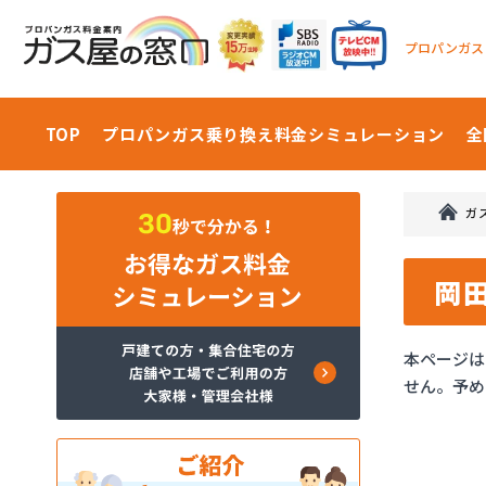
プロパンガス
TOP
プロパンガス乗り換え料金
シミュレーション
全
ガ
岡
本ページは
せん。予め