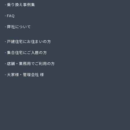
岡田燃
乗り換え事例集
岡本商
FAQ
柿沼米
株式会
弊社について
株式会
株式会
戸建住宅にお住まいの方
株式会
株式会
集合住宅にご入居の方
株式会
店舗・業務用でご利用の方
株式会
株式会
大家様・管理会社 様
株式会
株式会
株式会
株式会
株式会
株式会
株式会
株式会