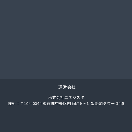
社ガス＆ライフ
社ガス＆ライフ 仙台営業所
社ガスセンター
社ガスパル 仙台東販売所
社コープエナジー東北
社トキワ 東北支店 ガスグループ南店
社ヌマタ
社バーシティハウス
社ホラグチ
社ミツウロコヴェッセル 東北石巻店
社ミツウロコヴェッセル 東北仙台店
社ミツウロコ 東北事業部
運営会社
社ヤマボシ渡辺商店
株式会社エネジスタ
社やまもとや商店
住所：〒104-0044 東京都中央区明石町８−１ 聖路加タワー 34階
社ヨコタ
社阿部直商店
社永沼
社塩釜商会