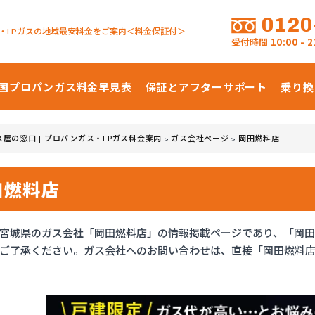
0120
・LPガスの地域最安料金をご案内＜料金保証付＞
受付時間
10:00 -
国プロパンガス
料金早見表
保証とアフターサポート
乗り換
ス屋の窓口 | プロパンガス・LPガス料金案内
ガス会社ページ
岡田燃料店
>
>
田燃料店
宮城県のガス会社「岡田燃料店」の情報掲載ページであり、「岡
ご了承ください。ガス会社へのお問い合わせは、直接「岡田燃料店