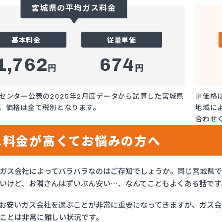
宮城県の平均ガス料金
基本料金
従量単価
1,762
674
円
円
センター公表の2025年2月度データから試算した宮城県
※価格
。価格は全て税別となります。
地域に
合わせ
ス料金が高くてお悩みの方へ
ガス会社によってバラバラなのはご存知でしょうか。同じ宮城県
いけど、お隣さんはずいぶん安い…、なんてこともよくある話です
お安いガス会社を選ぶことが非常に重要になってきますが、ガス会社
ことは非常に難しい状況です。