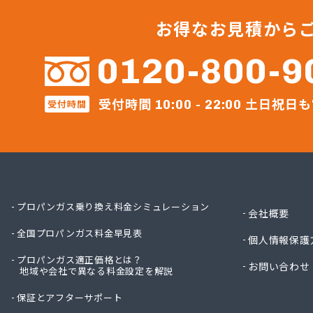
タキ
たばこ
お得なお見積から
ツネマ
トーホ
0120-800-9
トーホ
ホーム
受付時間
土日祝日も
みやぎ
受付時間
10:00 - 22:00
ミライ
ミライ
ミライ
ミライ
ムロヤ
ロジト
プロパンガス乗り換え料金シミュレーション
会社概要
ワタヒ
全国プロパンガス料金早見表
ワタヒ
個人情報保護
阿部栄
プロパンガス適正価格とは？
お問い合わせ
伊藤忠
地域や会社で異なる料金設定を解説
井ゲ田
保証とアフターサポート
塩釜ガ