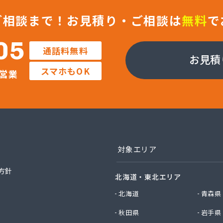
屋商店
ご相談まで！
お見積り・ご相談は
無料
で
ツガス株式会社
クガス株式会社 仙台営業所
05
通話料無料
クガス株式会社 仙台東営業所
お見積
ライフサポート株式会社
スマホもOK
営業
生活協同組合コープガスセンター
フ東日本株式会社 石巻店
フ東日本株式会社 仙台支店 石巻基地
フ東日本株式会社 仙台支店 仙台基地
フ東日本株式会社 仙台店
燃料
ライ東北株式会社 仙台事業所
対象エリア
ョウ株式会社
ョウ株式会社エネルギーセンター
方針
北海道・東北エリア
商店
エネクスホームライフ東北株式会社
北海道
青森県
電器店
秋田県
岩手県
ス株式会社