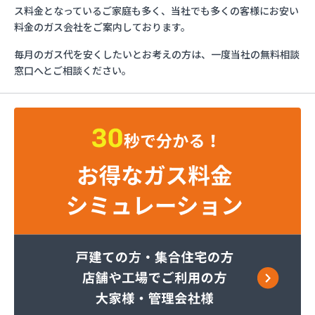
カガク興商株式会社
ス料金となっているご家庭も多く、当社でも多くの客様にお安い
カガク興商株式会社 充填所
料金のガス会社をご案内しております。
ガステックサービス株式会社 仙台支店
毎月のガス代を安くしたいとお考えの方は、一度当社の無料相談
カメイ株式会社
窓口へとご相談ください。
カメイ株式会社 LPガス塩釜ターミナル
カメイ株式会社 塩釜オートガススタンド
カメイ株式会社 宮城支店 石巻営業所
カメイ株式会社宮城支店
ケイワ産業ガス販売株式会社
サトウ燃料
タキ
たばこ屋商店
ツネマツガス株式会社
トーホクガス株式会社 仙台営業所
トーホクガス株式会社 仙台東営業所
ホームライフサポート株式会社
みやぎ生活協同組合コープガスセンター
ミライフ東日本株式会社 石巻店
ミライフ東日本株式会社 仙台支店 石巻基地