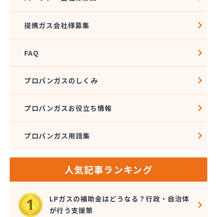
株式会社佐藤燃料
株式会社斎武商店 石巻販売所
提携ガス会社様募集
株式会社三陸ガス
株式会社志たかぢや 佐沼営業所
FAQ
株式会社小松商店
株式会社植野商店
株式会社針生
プロパンガスのしくみ
株式会社菅井商事
株式会社石油ガス工事
プロパンガスお役立ち情報
株式会社赤間商会
株式会社設備センター
プロパンガス用語集
株式会社仙塩ホームサービス
株式会社仙台燃料社
株式会社千代田仙台営業所
人気記事ランキング
株式会社鶴見屋商店 仙台LPＧスタンド
株式会社鶴見屋商店 増田営業所
株式会社田沼酸素商会
LPガスの補助金はどうなる？行政・自治体
株式会社那須平商店
が行う支援策
株式会社二葉燃料