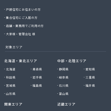
庄司燃料店
戸建住宅にお住まいの方
新日本ガス
西條商店
集合住宅にご入居の方
石巻オートガス株式会社
店舗・業務用でご利用の方
石巻ガス株式会社
赤間米穀店
大家様・管理会社 様
仙石商店
仙台アイ・リビング株式会社
対象エリア
仙台エネルギーサービス株式会社
仙台エルピーガス株式会社
北海道・東北エリア
中部・北陸エリア
仙台ガス株式会社
北海道
青森県
静岡県
愛知県
仙台プロパン株式会社
仙台農業協同組合ガス供給センター
秋田県
岩手県
岐阜県
三重県
仙北石油株式会社
宮城県
福島県
石川県
福井県
千葉商店
川村商店
山形県
富山県
全国農業協同組合連合会 宮城県本部 生活部 ガ
関東エリア
近畿エリア
ス課
曽波の神屋