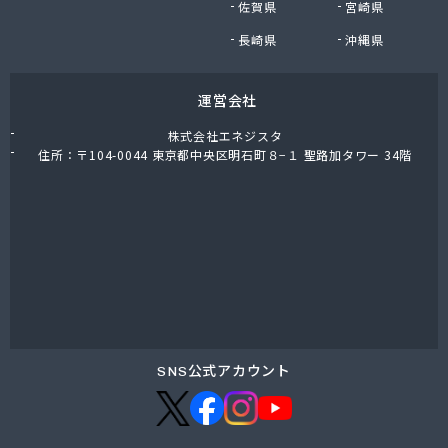
佐賀県
宮崎県
NX商事株式会社 仙台支店
NX商事株式会社仙台支店LPガス部 仙台LPガス事
長崎県
沖縄県
業所
日野商店
運営会社
白ゆり商事株式会社
白ゆり商事株式会社 名取営業本部
株式会社エネジスタ
白鳥商店
住所：〒104-0044 東京都中央区明石町８−１ 聖路加タワー 34階
畠山商店
八島米穀店
尾張商店
不二燃料店
服部商事株式会社
宝燃料店
北村屋商店
湊燃料
名取岩沼農業協同組合本店
SNS公式アカウント
明和産業
鳴瀬ガス株式会社
門間商店