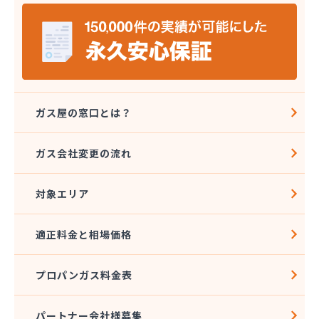
株式会社バーシティハウス
株式会社ホラグチ
株式会社ミツウロコヴェッセル 東北石巻店
株式会社ミツウロコヴェッセル 東北仙台店
株式会社ミツウロコ 東北事業部
株式会社ヤマボシ渡辺商店
株式会社やまもとや商店
ガス屋の窓口とは？
株式会社ヨコタ
株式会社阿部直商店
ガス会社変更の流れ
株式会社永沼
株式会社塩釜商会
対象エリア
株式会社岡部商店
株式会社岩城屋商店
株式会社岩城屋商店 ガスセンター
適正料金と相場価格
株式会社菊地安兵衛商店
株式会社宮城プロパンガスサービス
プロパンガス料金表
株式会社光商会宮城
株式会社光和設備
株式会社高須賀商店
パートナー会社様募集