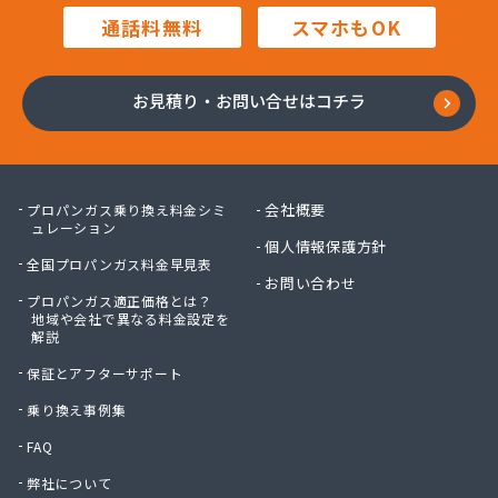
高橋商店
通話料無料
スマホもOK
高橋燃料店
高橋要商店
佐々木燃料店
お見積り・お問い合せはコチラ
佐藤貢商店
佐藤商店
佐藤電気商会
佐藤燃料サービス
会社概要
プロパンガス乗り換え料金シミ
佐藤燃料店
ュレーション
個人情報保護方針
砂金石油ガス株式会社
全国プロパンガス料金早見表
砂金石油ガス株式会社 東仙台営業所
お問い合わせ
プロパンガス適正価格とは？
三浦商店
地域や会社で異なる料金設定を
三宝物産株式会社
解説
三宝物産株式会社 岩沼営業所
保証とアフターサポート
三宝物産株式会社 石巻営業所
山庄商店
乗り換え事例集
住販
FAQ
勝又総業有限会社
弊社について
小野喜米店