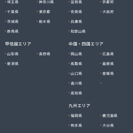
埼玉県
神奈川県
滋賀県
京都府
村上企業株式会社
千葉県
東京都
奈良県
大阪府
大宮燃料店
大上屋商店
茨城県
栃木県
兵庫県
大友商店
群馬県
和歌山県
丹野GAS設備
中央ガス設備工業株式会社
甲信越エリア
中国・四国エリア
中惣商店
山梨県
長野県
岡山県
広島県
杜都エンジニア株式会社
新潟県
鳥取県
島根県
渡辺米穀店
東日本総業株式会社
山口県
愛媛県
東邦アセチレン株式会社
香川県
徳島県
東北エア・ウォーター株式会社 仙台営業所
東陽石油株式会社
高知県
南光運輸株式会社 南光LPガス販売所
九州エリア
日交商事株式会社 折立オートガススタンド
NXエネルギー東北株式会社 宮城支店
福岡県
鹿児島県
NXエネルギー東北株式会社 宮城支店 仙台東営
熊本県
大分県
業所