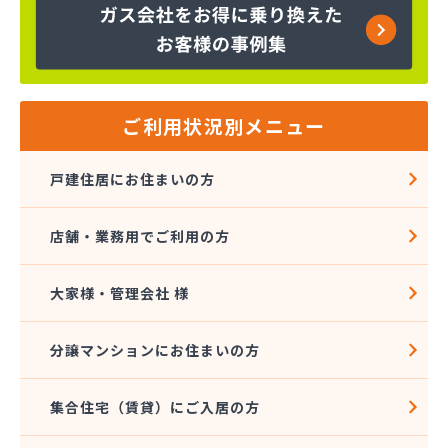
株式会社エスケーエナジー仙台
株式会社エネサンス 東北花京院オートガススタン
ド
株式会社エネサンス 東北石巻支店
株式会社エネサンス 東北仙台支店
ご利用状況別メニュー
株式会社エネサンス 東北多賀城サービスセンター
株式会社エネサンス 東北長町オートスタンド
戸建住居にお住まいの方
株式会社エネサンス 東北南仙台支店
株式会社エネックス仙台
店舗・業務用でご利用の方
株式会社オオタガス設備
株式会社カシコ
株式会社ガス＆ライフ
大家様・管理会社 様
株式会社ガス＆ライフ 仙台営業所
株式会社ガスセンター
分譲マンションにお住まいの方
株式会社ガスパル 仙台東販売所
株式会社コープエナジー東北
集合住宅（賃貸）にご入居の方
株式会社トキワ 東北支店 ガスグループ南店
株式会社ヌマタ