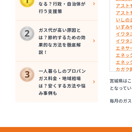
なる？行政・自治体が
アスト
行う支援策
アスト
いしの
いずみ
ガス代が高い原因と
イワタ
は？節約するための効
イワタ
果的な方法を徹底解
エネサ
説！
エネッ
エネッ
カガク
一人暮らしのプロパン
カガク
ガス料金・地域相場
宮城県はこ
ガステ
は？安くする方法や悩
となってい
カメイ
み事例も
カメイ
毎月のガス
カメイ
カメイ
カメイ
ケイワ