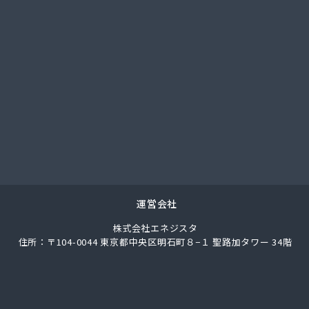
社カシコ
社ガス＆ライフ
社ガス＆ライフ 仙台営業所
社ガスセンター
社ガスパル 仙台東販売所
社コープエナジー東北
社トキワ 東北支店 ガスグループ南店
社ヌマタ
社バーシティハウス
社ホラグチ
社ミツウロコヴェッセル 東北石巻店
社ミツウロコヴェッセル 東北仙台店
運営会社
社ミツウロコ 東北事業部
株式会社エネジスタ
社ヤマボシ渡辺商店
住所：〒104-0044 東京都中央区明石町８−１ 聖路加タワー 34階
社やまもとや商店
社ヨコタ
社阿部直商店
社永沼