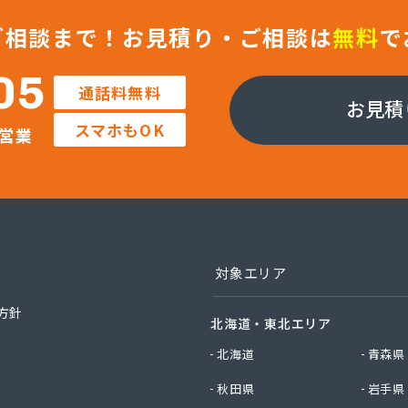
燃料
ご相談まで！
お見積り・ご相談は
無料
で
屋商店
ツガス株式会社
05
通話料無料
クガス株式会社 仙台営業所
お見積
クガス株式会社 仙台東営業所
スマホもOK
営業
ライフサポート株式会社
生活協同組合コープガスセンター
フ東日本株式会社 石巻店
フ東日本株式会社 仙台支店 石巻基地
フ東日本株式会社 仙台支店 仙台基地
フ東日本株式会社 仙台店
燃料
対象エリア
ライ東北株式会社 仙台事業所
ョウ株式会社
方針
北海道・東北エリア
ョウ株式会社エネルギーセンター
商店
北海道
青森県
エネクスホームライフ東北株式会社
秋田県
岩手県
電器店