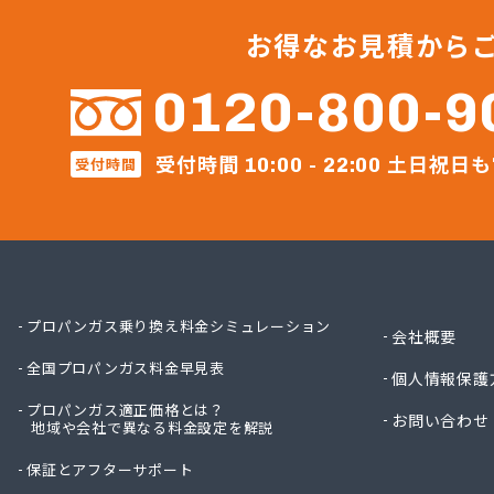
サトウ
タキ
お得なお見積から
たばこ
ツネマ
0120-800-9
トーホ
トーホ
受付時間
土日祝日も
受付時間
ホーム
10:00 - 22:00
みやぎ
ミライ
ミライ
ミライ
ミライ
ムロヤ
プロパンガス乗り換え料金シミュレーション
会社概要
ロジト
全国プロパンガス料金早見表
ワタヒ
個人情報保護
ワタヒ
プロパンガス適正価格とは？
お問い合わせ
地域や会社で異なる料金設定を解説
阿部栄
伊藤忠
保証とアフターサポート
井ゲ田