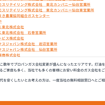
モスリテイリング株式会社 東北カンパニー仙台営業所
モスリテイリング株式会社 東北カンパニー仙台東営業所
まき農業協同組合ガスセンター
や
ニ東北株式会社
ニ東北株式会社 石巻営業所
ービス株式会社
クスジャパン株式会社 岩沼営業所
クスジャパン株式会社 仙台営業所
興商株式会社
興商株式会社 充填所
こ数年でプロパンガス会社変更が盛んになったエリアです。灯油
ックサービス株式会社 仙台支店
るご家庭も多く、当社でも多くの客様にお安い料金のガス会社をご
株式会社
株式会社 LPガス塩釜ターミナル
代を安くしたいとお考えの方は、一度当社の無料相談窓口へとご
株式会社 塩釜オートガススタンド
株式会社 宮城支店 石巻営業所
株式会社宮城支店
産業ガス販売株式会社