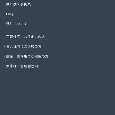
塩釜ガ
乗り換え事例集
岡田燃
FAQ
岡本商
柿沼米
弊社について
株式会
株式会
戸建住宅にお住まいの方
株式会
株式会
集合住宅にご入居の方
株式会
店舗・業務用でご利用の方
株式会
株式会
大家様・管理会社 様
株式会
株式会
株式会
株式会
株式会
株式会
株式会
株式会