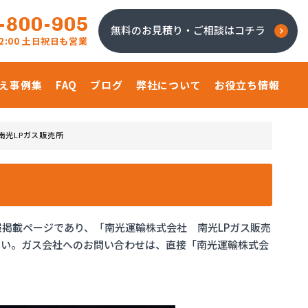
-800-905
無料のお見積り・ご相談はコチラ
 22:00 土日祝日も営業
え事例集
FAQ
ブログ
弊社について
お役立ち情報
南光LPガス販売所
報掲載ページであり、「南光運輸株式会社 南光LPガス販売
さい。ガス会社へのお問い合わせは、直接「南光運輸株式会