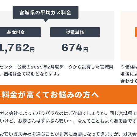
宮城県の平均ガス料金
基本料金
従量単価
1,762
674
円
円
センター公表の2025年2月度データから試算した宮城県
※価格
。価格は全て税別となります。
地域に
合わせ
ス料金が高くてお悩みの方へ
ガス会社によってバラバラなのはご存知でしょうか。同じ宮城県
いけど、お隣さんはずいぶん安い…、なんてこともよくある話です
お安いガス会社を選ぶことが非常に重要になってきますが、ガス会社