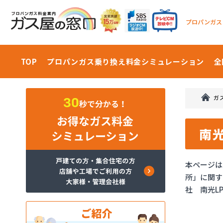
プロパンガス
TOP
プロパンガス乗り換え料金
シミュレーション
全
ガ
南
本ページは
所」に関す
社 南光L