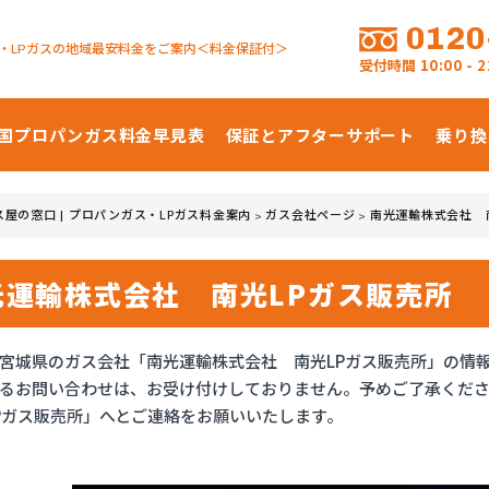
0120
・LPガスの地域最安料金をご案内＜料金保証付＞
受付時間
10:00 -
国プロパンガス
料金早見表
保証とアフターサポート
乗り換
ス屋の窓口 | プロパンガス・LPガス料金案内
ガス会社ページ
南光運輸株式会社 
>
>
光運輸株式会社 南光LPガス販売所
宮城県のガス会社「南光運輸株式会社 南光LPガス販売所」の情
るお問い合わせは、お受け付けしておりません。予めご了承くだ
Pガス販売所」へとご連絡をお願いいたします。