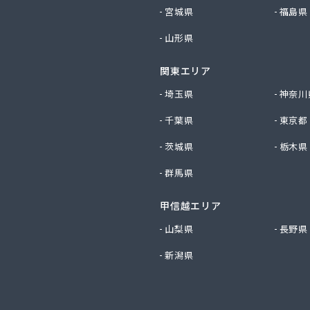
ス株式会社
宮城県
福島県
料店
山形県
店
穀店
関東エリア
社アイザワ
社アストモスガスセンター東北
埼玉県
神奈川
社アベキ
千葉県
東京都
社アベキ 塩釜営業所
社アベキ 女川・石巻営業所
茨城県
栃木県
社アミックス
群馬県
社エスケーエナジー仙台
社エネサンス 東北花京院オートガススタンド
甲信越エリア
社エネサンス 東北石巻支店
社エネサンス 東北仙台支店
山梨県
長野県
社エネサンス 東北多賀城サービスセンター
新潟県
社エネサンス 東北長町オートスタンド
社エネサンス 東北南仙台支店
社エネックス仙台
社オオタガス設備