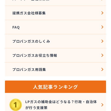
株式会社佐藤燃料
株式会社斎武商店 石巻販売所
提携ガス会社様募集
株式会社三陸ガス
株式会社志たかぢや 佐沼営業所
FAQ
株式会社小松商店
株式会社植野商店
株式会社針生
プロパンガスのしくみ
株式会社菅井商事
株式会社石油ガス工事
プロパンガスお役立ち情報
株式会社赤間商会
株式会社設備センター
プロパンガス用語集
株式会社仙塩ホームサービス
株式会社仙台燃料社
株式会社千代田仙台営業所
人気記事ランキング
株式会社鶴見屋商店 仙台LPＧスタンド
株式会社鶴見屋商店 増田営業所
株式会社田沼酸素商会
LPガスの補助金はどうなる？行政・自治体
株式会社那須平商店
が行う支援策
株式会社二葉燃料