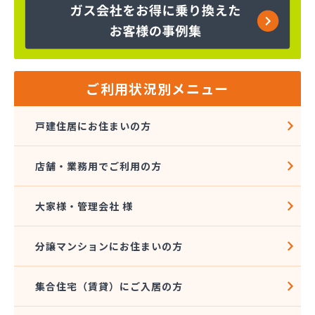
株式会社エスケーエナジー仙台
株式会社エネサンス 東北花京院オートガススタン
ド
株式会社エネサンス 東北石巻支店
株式会社エネサンス 東北仙台支店
ご利用状況別メニュー
株式会社エネサンス 東北多賀城サービスセンター
株式会社エネサンス 東北長町オートスタンド
戸建住居にお住まいの方
株式会社エネサンス 東北南仙台支店
株式会社エネックス仙台
店舗・業務用でご利用の方
株式会社オオタガス設備
株式会社カシコ
株式会社ガス＆ライフ
大家様・管理会社 様
株式会社ガス＆ライフ 仙台営業所
株式会社ガスセンター
分譲マンションにお住まいの方
株式会社ガスパル 仙台東販売所
株式会社コープエナジー東北
集合住宅（賃貸）にご入居の方
株式会社トキワ 東北支店 ガスグループ南店
株式会社ヌマタ