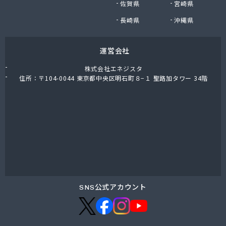
佐賀県
宮崎県
NX商事株式会社 仙台支店
NX商事株式会社仙台支店LPガス部 仙台LPガス事
長崎県
沖縄県
業所
日野商店
運営会社
白ゆり商事株式会社
白ゆり商事株式会社 名取営業本部
株式会社エネジスタ
白鳥商店
住所：〒104-0044 東京都中央区明石町８−１ 聖路加タワー 34階
畠山商店
八島米穀店
尾張商店
不二燃料店
服部商事株式会社
宝燃料店
北村屋商店
湊燃料
名取岩沼農業協同組合本店
SNS公式アカウント
明和産業
鳴瀬ガス株式会社
門間商店