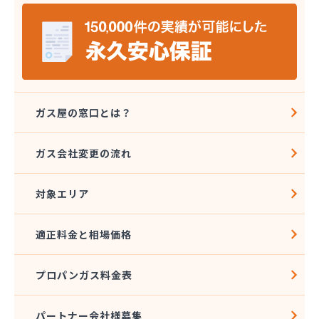
株式会社バーシティハウス
株式会社ホラグチ
株式会社ミツウロコヴェッセル 東北石巻店
株式会社ミツウロコヴェッセル 東北仙台店
株式会社ミツウロコ 東北事業部
株式会社ヤマボシ渡辺商店
株式会社やまもとや商店
ガス屋の窓口とは？
株式会社ヨコタ
株式会社阿部直商店
ガス会社変更の流れ
株式会社永沼
株式会社塩釜商会
対象エリア
株式会社岡部商店
株式会社岩城屋商店
株式会社岩城屋商店 ガスセンター
適正料金と相場価格
株式会社菊地安兵衛商店
株式会社宮城プロパンガスサービス
プロパンガス料金表
株式会社光商会宮城
株式会社光和設備
株式会社高須賀商店
パートナー会社様募集