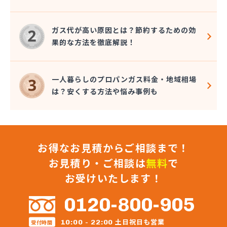
株式会社保坂
株式会社鈴喜
ガス代が高い原因とは？節約するための効
関山商店
果的な方法を徹底解説！
丸片機水工業株式会社
岩沼ガス有限会社
岩沼プロパン(協)
一人暮らしのプロパンガス料金・地域相場
岩沼市農業協同組合本所販売所
は？安くする方法や悩み事例も
岩谷産業株式会社エネルギー 東北支社
菊地商店
菊田商店
吉野屋商店
お得なお見積からご相談まで！
協同石油株式会社
橋本産業株式会社 塩釜営業所
お見積り・ご相談は
無料
で
橋本産業株式会社 石巻営業所
お受けいたします！
橋本産業株式会社仙台営業所
熊谷燃料住設株式会社
0120-800-905
後藤商店
工藤商店
土日祝日も営業
10:00 - 22:00
受付時間