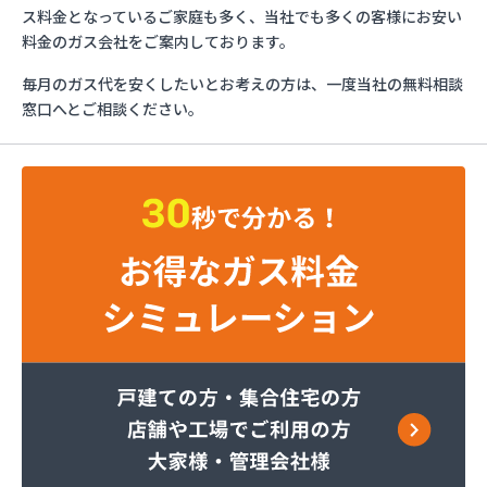
カガク興商株式会社
ス料金となっているご家庭も多く、当社でも多くの客様にお安い
カガク興商株式会社 充填所
料金のガス会社をご案内しております。
ガステックサービス株式会社 仙台支店
毎月のガス代を安くしたいとお考えの方は、一度当社の無料相談
カメイ株式会社
窓口へとご相談ください。
カメイ株式会社 LPガス塩釜ターミナル
カメイ株式会社 塩釜オートガススタンド
カメイ株式会社 宮城支店 石巻営業所
カメイ株式会社宮城支店
ケイワ産業ガス販売株式会社
サトウ燃料
タキ
たばこ屋商店
ツネマツガス株式会社
トーホクガス株式会社 仙台営業所
トーホクガス株式会社 仙台東営業所
ホームライフサポート株式会社
みやぎ生活協同組合コープガスセンター
ミライフ東日本株式会社 石巻店
ミライフ東日本株式会社 仙台支店 石巻基地