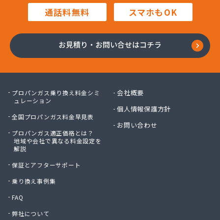
高橋商店
通話料無料
スマホもOK
高橋燃料店
高橋要商店
佐々木燃料店
お見積り・お問い合せはコチラ
佐藤貢商店
佐藤商店
佐藤電気商会
佐藤燃料サービス
会社概要
プロパンガス乗り換え料金シミ
佐藤燃料店
ュレーション
個人情報保護方針
砂金石油ガス株式会社
全国プロパンガス料金早見表
砂金石油ガス株式会社 東仙台営業所
お問い合わせ
プロパンガス適正価格とは？
三浦商店
地域や会社で異なる料金設定を
三宝物産株式会社
解説
三宝物産株式会社 岩沼営業所
保証とアフターサポート
三宝物産株式会社 石巻営業所
山庄商店
乗り換え事例集
住販
FAQ
勝又総業有限会社
弊社について
小野喜米店