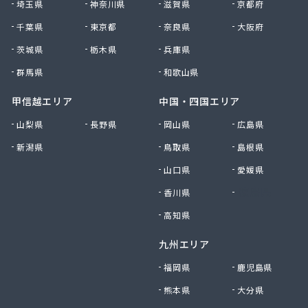
埼玉県
神奈川県
滋賀県
京都府
村上企業株式会社
千葉県
東京都
奈良県
大阪府
大宮燃料店
大上屋商店
茨城県
栃木県
兵庫県
大友商店
群馬県
和歌山県
丹野GAS設備
中央ガス設備工業株式会社
甲信越エリア
中国・四国エリア
中惣商店
山梨県
長野県
岡山県
広島県
杜都エンジニア株式会社
新潟県
鳥取県
島根県
渡辺米穀店
東日本総業株式会社
山口県
愛媛県
東邦アセチレン株式会社
香川県
徳島県
東北エア・ウォーター株式会社 仙台営業所
東陽石油株式会社
高知県
南光運輸株式会社 南光LPガス販売所
九州エリア
日交商事株式会社 折立オートガススタンド
NXエネルギー東北株式会社 宮城支店
福岡県
鹿児島県
NXエネルギー東北株式会社 宮城支店 仙台東営
熊本県
大分県
業所