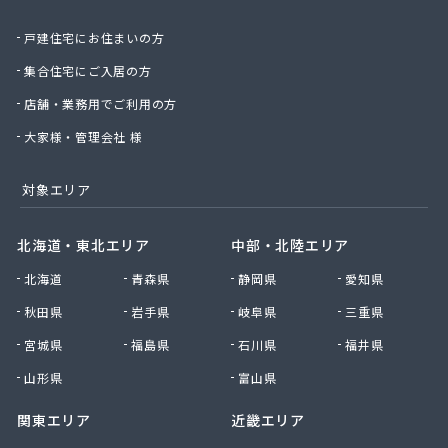
庄司燃料店
戸建住宅にお住まいの方
新日本ガス
西條商店
集合住宅にご入居の方
石巻オートガス株式会社
店舗・業務用でご利用の方
石巻ガス株式会社
赤間米穀店
大家様・管理会社 様
仙石商店
仙台アイ・リビング株式会社
対象エリア
仙台エネルギーサービス株式会社
仙台エルピーガス株式会社
北海道・東北エリア
中部・北陸エリア
仙台ガス株式会社
北海道
青森県
静岡県
愛知県
仙台プロパン株式会社
仙台農業協同組合ガス供給センター
秋田県
岩手県
岐阜県
三重県
仙北石油株式会社
宮城県
福島県
石川県
福井県
千葉商店
川村商店
山形県
富山県
全国農業協同組合連合会 宮城県本部 生活部 ガ
関東エリア
近畿エリア
ス課
曽波の神屋