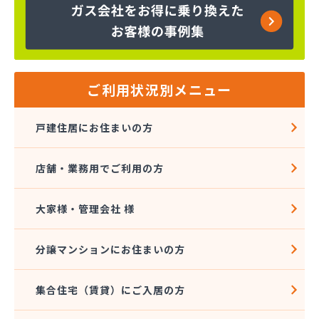
株式会社エスケーエナジー仙台
株式会社エネサンス 東北花京院オートガススタン
ド
株式会社エネサンス 東北石巻支店
株式会社エネサンス 東北仙台支店
ご利用状況別メニュー
株式会社エネサンス 東北多賀城サービスセンター
株式会社エネサンス 東北長町オートスタンド
戸建住居にお住まいの方
株式会社エネサンス 東北南仙台支店
株式会社エネックス仙台
店舗・業務用でご利用の方
株式会社オオタガス設備
株式会社カシコ
株式会社ガス＆ライフ
大家様・管理会社 様
株式会社ガス＆ライフ 仙台営業所
株式会社ガスセンター
分譲マンションにお住まいの方
株式会社ガスパル 仙台東販売所
株式会社コープエナジー東北
集合住宅（賃貸）にご入居の方
株式会社トキワ 東北支店 ガスグループ南店
株式会社ヌマタ