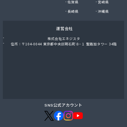
佐賀県
宮崎県
NX商事株式会社 仙台支店
NX商事株式会社仙台支店LPガス部 仙台LPガス事
長崎県
沖縄県
業所
日野商店
運営会社
白ゆり商事株式会社
白ゆり商事株式会社 名取営業本部
株式会社エネジスタ
白鳥商店
住所：〒104-0044 東京都中央区明石町８−１ 聖路加タワー 34階
畠山商店
八島米穀店
尾張商店
不二燃料店
服部商事株式会社
宝燃料店
北村屋商店
湊燃料
名取岩沼農業協同組合本店
SNS公式アカウント
明和産業
鳴瀬ガス株式会社
門間商店