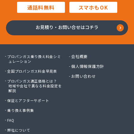
高橋商店
通話料無料
スマホもOK
高橋燃料店
高橋要商店
佐々木燃料店
お見積り・お問い合せはコチラ
佐藤貢商店
佐藤商店
佐藤電気商会
佐藤燃料サービス
会社概要
プロパンガス乗り換え料金シミ
佐藤燃料店
ュレーション
個人情報保護方針
砂金石油ガス株式会社
全国プロパンガス料金早見表
砂金石油ガス株式会社 東仙台営業所
お問い合わせ
プロパンガス適正価格とは？
三浦商店
地域や会社で異なる料金設定を
三宝物産株式会社
解説
三宝物産株式会社 岩沼営業所
保証とアフターサポート
三宝物産株式会社 石巻営業所
山庄商店
乗り換え事例集
住販
FAQ
勝又総業有限会社
弊社について
小野喜米店