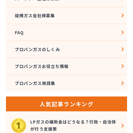
株式会社佐藤燃料
株式会社斎武商店 石巻販売所
提携ガス会社様募集
株式会社三陸ガス
株式会社志たかぢや 佐沼営業所
FAQ
株式会社小松商店
株式会社植野商店
株式会社針生
プロパンガスのしくみ
株式会社菅井商事
株式会社石油ガス工事
プロパンガスお役立ち情報
株式会社赤間商会
株式会社設備センター
プロパンガス用語集
株式会社仙塩ホームサービス
株式会社仙台燃料社
株式会社千代田仙台営業所
人気記事ランキング
株式会社鶴見屋商店 仙台LPＧスタンド
株式会社鶴見屋商店 増田営業所
株式会社田沼酸素商会
LPガスの補助金はどうなる？行政・自治体
株式会社那須平商店
が行う支援策
株式会社二葉燃料