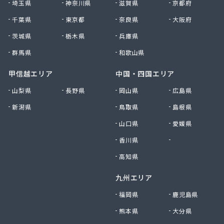
埼玉県
神奈川県
滋賀県
京都府
村上企業株式会社
千葉県
東京都
奈良県
大阪府
大宮燃料店
大上屋商店
茨城県
栃木県
兵庫県
大友商店
群馬県
和歌山県
丹野GAS設備
中央ガス設備工業株式会社
甲信越エリア
中国・四国エリア
中惣商店
山梨県
長野県
岡山県
広島県
杜都エンジニア株式会社
新潟県
鳥取県
島根県
渡辺米穀店
東日本総業株式会社
山口県
愛媛県
東邦アセチレン株式会社
香川県
徳島県
東北エア・ウォーター株式会社 仙台営業所
東陽石油株式会社
高知県
南光運輸株式会社 南光LPガス販売所
九州エリア
日交商事株式会社 折立オートガススタンド
NXエネルギー東北株式会社 宮城支店
福岡県
鹿児島県
NXエネルギー東北株式会社 宮城支店 仙台東営
熊本県
大分県
業所