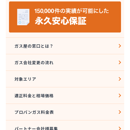
株式会社バーシティハウス
株式会社ホラグチ
株式会社ミツウロコヴェッセル 東北石巻店
株式会社ミツウロコヴェッセル 東北仙台店
株式会社ミツウロコ 東北事業部
株式会社ヤマボシ渡辺商店
株式会社やまもとや商店
ガス屋の窓口とは？
株式会社ヨコタ
株式会社阿部直商店
ガス会社変更の流れ
株式会社永沼
株式会社塩釜商会
対象エリア
株式会社岡部商店
株式会社岩城屋商店
株式会社岩城屋商店 ガスセンター
適正料金と相場価格
株式会社菊地安兵衛商店
株式会社宮城プロパンガスサービス
プロパンガス料金表
株式会社光商会宮城
株式会社光和設備
株式会社高須賀商店
パートナー会社様募集