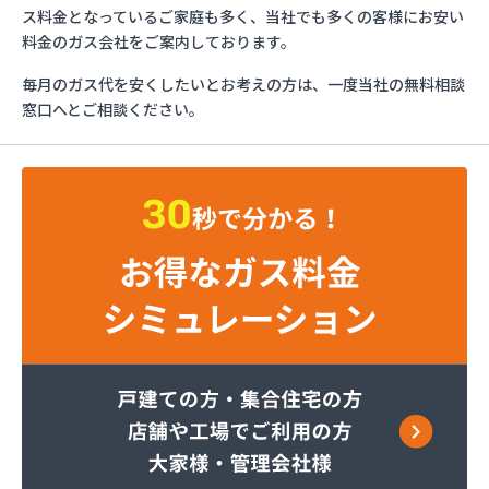
カガク興商株式会社
ス料金となっているご家庭も多く、当社でも多くの客様にお安い
カガク興商株式会社 充填所
料金のガス会社をご案内しております。
ガステックサービス株式会社 仙台支店
毎月のガス代を安くしたいとお考えの方は、一度当社の無料相談
カメイ株式会社
窓口へとご相談ください。
カメイ株式会社 LPガス塩釜ターミナル
カメイ株式会社 塩釜オートガススタンド
カメイ株式会社 宮城支店 石巻営業所
カメイ株式会社宮城支店
ケイワ産業ガス販売株式会社
サトウ燃料
タキ
たばこ屋商店
ツネマツガス株式会社
トーホクガス株式会社 仙台営業所
トーホクガス株式会社 仙台東営業所
ホームライフサポート株式会社
みやぎ生活協同組合コープガスセンター
ミライフ東日本株式会社 石巻店
ミライフ東日本株式会社 仙台支店 石巻基地