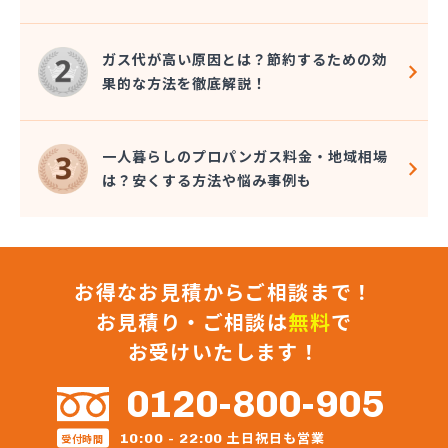
株式会社保坂
株式会社鈴喜
ガス代が高い原因とは？節約するための効
関山商店
果的な方法を徹底解説！
丸片機水工業株式会社
岩沼ガス有限会社
岩沼プロパン(協)
一人暮らしのプロパンガス料金・地域相場
岩沼市農業協同組合本所販売所
は？安くする方法や悩み事例も
岩谷産業株式会社エネルギー 東北支社
菊地商店
菊田商店
吉野屋商店
お得なお見積からご相談まで！
協同石油株式会社
橋本産業株式会社 塩釜営業所
お見積り・ご相談は
無料
で
橋本産業株式会社 石巻営業所
お受けいたします！
橋本産業株式会社仙台営業所
熊谷燃料住設株式会社
0120-800-905
後藤商店
工藤商店
土日祝日も営業
10:00 - 22:00
受付時間