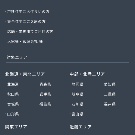
庄司燃料店
戸建住宅にお住まいの方
新日本ガス
西條商店
集合住宅にご入居の方
石巻オートガス株式会社
店舗・業務用でご利用の方
石巻ガス株式会社
赤間米穀店
大家様・管理会社 様
仙石商店
仙台アイ・リビング株式会社
対象エリア
仙台エネルギーサービス株式会社
仙台エルピーガス株式会社
北海道・東北エリア
中部・北陸エリア
仙台ガス株式会社
北海道
青森県
静岡県
愛知県
仙台プロパン株式会社
仙台農業協同組合ガス供給センター
秋田県
岩手県
岐阜県
三重県
仙北石油株式会社
宮城県
福島県
石川県
福井県
千葉商店
川村商店
山形県
富山県
全国農業協同組合連合会 宮城県本部 生活部 ガ
関東エリア
近畿エリア
ス課
曽波の神屋