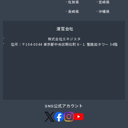
佐賀県
宮崎県
NX商事株式会社 仙台支店
NX商事株式会社仙台支店LPガス部 仙台LPガス事
長崎県
沖縄県
業所
日野商店
運営会社
白ゆり商事株式会社
白ゆり商事株式会社 名取営業本部
株式会社エネジスタ
白鳥商店
住所：〒104-0044 東京都中央区明石町８−１ 聖路加タワー 34階
畠山商店
八島米穀店
尾張商店
不二燃料店
服部商事株式会社
宝燃料店
北村屋商店
湊燃料
名取岩沼農業協同組合本店
SNS公式アカウント
明和産業
鳴瀬ガス株式会社
門間商店