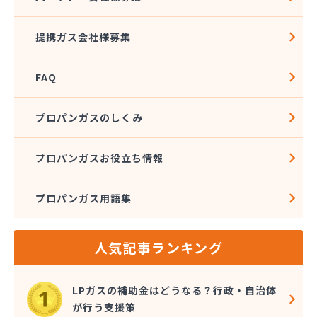
株式会社佐藤燃料
株式会社斎武商店 石巻販売所
提携ガス会社様募集
株式会社三陸ガス
株式会社志たかぢや 佐沼営業所
FAQ
株式会社小松商店
株式会社植野商店
株式会社針生
プロパンガスのしくみ
株式会社菅井商事
株式会社石油ガス工事
プロパンガスお役立ち情報
株式会社赤間商会
株式会社設備センター
プロパンガス用語集
株式会社仙塩ホームサービス
株式会社仙台燃料社
株式会社千代田仙台営業所
人気記事ランキング
株式会社鶴見屋商店 仙台LPＧスタンド
株式会社鶴見屋商店 増田営業所
株式会社田沼酸素商会
LPガスの補助金はどうなる？行政・自治体
株式会社那須平商店
が行う支援策
株式会社二葉燃料