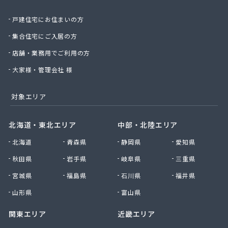
庄司燃料店
戸建住宅にお住まいの方
新日本ガス
西條商店
集合住宅にご入居の方
石巻オートガス株式会社
店舗・業務用でご利用の方
石巻ガス株式会社
赤間米穀店
大家様・管理会社 様
仙石商店
仙台アイ・リビング株式会社
対象エリア
仙台エネルギーサービス株式会社
仙台エルピーガス株式会社
北海道・東北エリア
中部・北陸エリア
仙台ガス株式会社
北海道
青森県
静岡県
愛知県
仙台プロパン株式会社
仙台農業協同組合ガス供給センター
秋田県
岩手県
岐阜県
三重県
仙北石油株式会社
宮城県
福島県
石川県
福井県
千葉商店
川村商店
山形県
富山県
全国農業協同組合連合会 宮城県本部 生活部 ガ
関東エリア
近畿エリア
ス課
曽波の神屋