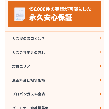
株式会社バーシティハウス
株式会社ホラグチ
株式会社ミツウロコヴェッセル 東北石巻店
株式会社ミツウロコヴェッセル 東北仙台店
株式会社ミツウロコ 東北事業部
株式会社ヤマボシ渡辺商店
株式会社やまもとや商店
ガス屋の窓口とは？
株式会社ヨコタ
株式会社阿部直商店
ガス会社変更の流れ
株式会社永沼
株式会社塩釜商会
対象エリア
株式会社岡部商店
株式会社岩城屋商店
株式会社岩城屋商店 ガスセンター
適正料金と相場価格
株式会社菊地安兵衛商店
株式会社宮城プロパンガスサービス
プロパンガス料金表
株式会社光商会宮城
株式会社光和設備
株式会社高須賀商店
パートナー会社様募集