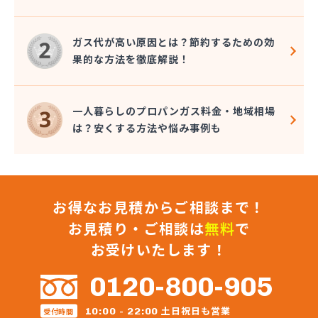
株式会社保坂
株式会社鈴喜
ガス代が高い原因とは？節約するための効
関山商店
果的な方法を徹底解説！
丸片機水工業株式会社
岩沼ガス有限会社
岩沼プロパン(協)
一人暮らしのプロパンガス料金・地域相場
岩沼市農業協同組合本所販売所
は？安くする方法や悩み事例も
岩谷産業株式会社エネルギー 東北支社
菊地商店
菊田商店
吉野屋商店
お得なお見積からご相談まで！
協同石油株式会社
橋本産業株式会社 塩釜営業所
お見積り・ご相談は
無料
で
橋本産業株式会社 石巻営業所
お受けいたします！
橋本産業株式会社仙台営業所
熊谷燃料住設株式会社
0120-800-905
後藤商店
工藤商店
土日祝日も営業
10:00 - 22:00
受付時間