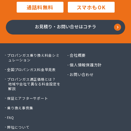
高橋商店
通話料無料
スマホもOK
高橋燃料店
高橋要商店
佐々木燃料店
お見積り・お問い合せはコチラ
佐藤貢商店
佐藤商店
佐藤電気商会
佐藤燃料サービス
会社概要
プロパンガス乗り換え料金シミ
佐藤燃料店
ュレーション
個人情報保護方針
砂金石油ガス株式会社
全国プロパンガス料金早見表
砂金石油ガス株式会社 東仙台営業所
お問い合わせ
プロパンガス適正価格とは？
三浦商店
地域や会社で異なる料金設定を
三宝物産株式会社
解説
三宝物産株式会社 岩沼営業所
保証とアフターサポート
三宝物産株式会社 石巻営業所
山庄商店
乗り換え事例集
住販
FAQ
勝又総業有限会社
弊社について
小野喜米店