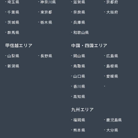
埼玉県
神奈川県
滋賀県
京都府
村上企業株式会社
千葉県
東京都
奈良県
大阪府
大宮燃料店
大上屋商店
茨城県
栃木県
兵庫県
大友商店
群馬県
和歌山県
丹野GAS設備
中央ガス設備工業株式会社
甲信越エリア
中国・四国エリア
中惣商店
山梨県
長野県
岡山県
広島県
杜都エンジニア株式会社
新潟県
鳥取県
島根県
渡辺米穀店
東日本総業株式会社
山口県
愛媛県
東邦アセチレン株式会社
香川県
徳島県
東北エア・ウォーター株式会社 仙台営業所
東陽石油株式会社
高知県
南光運輸株式会社 南光LPガス販売所
九州エリア
日交商事株式会社 折立オートガススタンド
NXエネルギー東北株式会社 宮城支店
福岡県
鹿児島県
NXエネルギー東北株式会社 宮城支店 仙台東営
熊本県
大分県
業所