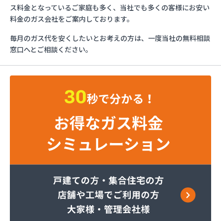
カガク興商株式会社
ス料金となっているご家庭も多く、当社でも多くの客様にお安い
カガク興商株式会社 充填所
料金のガス会社をご案内しております。
ガステックサービス株式会社 仙台支店
毎月のガス代を安くしたいとお考えの方は、一度当社の無料相談
カメイ株式会社
窓口へとご相談ください。
カメイ株式会社 LPガス塩釜ターミナル
カメイ株式会社 塩釜オートガススタンド
カメイ株式会社 宮城支店 石巻営業所
カメイ株式会社宮城支店
ケイワ産業ガス販売株式会社
サトウ燃料
タキ
たばこ屋商店
ツネマツガス株式会社
トーホクガス株式会社 仙台営業所
トーホクガス株式会社 仙台東営業所
ホームライフサポート株式会社
みやぎ生活協同組合コープガスセンター
ミライフ東日本株式会社 石巻店
ミライフ東日本株式会社 仙台支店 石巻基地