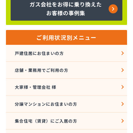
株式会社エスケーエナジー仙台
株式会社エネサンス 東北花京院オートガススタン
ド
株式会社エネサンス 東北石巻支店
株式会社エネサンス 東北仙台支店
ご利用状況別メニュー
株式会社エネサンス 東北多賀城サービスセンター
株式会社エネサンス 東北長町オートスタンド
戸建住居にお住まいの方
株式会社エネサンス 東北南仙台支店
株式会社エネックス仙台
店舗・業務用でご利用の方
株式会社オオタガス設備
株式会社カシコ
株式会社ガス＆ライフ
大家様・管理会社 様
株式会社ガス＆ライフ 仙台営業所
株式会社ガスセンター
分譲マンションにお住まいの方
株式会社ガスパル 仙台東販売所
株式会社コープエナジー東北
集合住宅（賃貸）にご入居の方
株式会社トキワ 東北支店 ガスグループ南店
株式会社ヌマタ