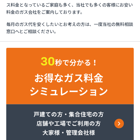
カガク興商株式会社
ス料金となっているご家庭も多く、当社でも多くの客様にお安い
カガク興商株式会社 充填所
料金のガス会社をご案内しております。
ガステックサービス株式会社 仙台支店
毎月のガス代を安くしたいとお考えの方は、一度当社の無料相談
カメイ株式会社
窓口へとご相談ください。
カメイ株式会社 LPガス塩釜ターミナル
カメイ株式会社 塩釜オートガススタンド
カメイ株式会社 宮城支店 石巻営業所
カメイ株式会社宮城支店
ケイワ産業ガス販売株式会社
サトウ燃料
タキ
たばこ屋商店
ツネマツガス株式会社
トーホクガス株式会社 仙台営業所
トーホクガス株式会社 仙台東営業所
ホームライフサポート株式会社
みやぎ生活協同組合コープガスセンター
ミライフ東日本株式会社 石巻店
ミライフ東日本株式会社 仙台支店 石巻基地