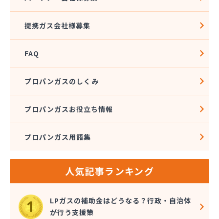
株式会社佐藤燃料
株式会社斎武商店 石巻販売所
提携ガス会社様募集
株式会社三陸ガス
株式会社志たかぢや 佐沼営業所
FAQ
株式会社小松商店
株式会社植野商店
株式会社針生
プロパンガスのしくみ
株式会社菅井商事
株式会社石油ガス工事
プロパンガスお役立ち情報
株式会社赤間商会
株式会社設備センター
プロパンガス用語集
株式会社仙塩ホームサービス
株式会社仙台燃料社
株式会社千代田仙台営業所
人気記事ランキング
株式会社鶴見屋商店 仙台LPＧスタンド
株式会社鶴見屋商店 増田営業所
株式会社田沼酸素商会
LPガスの補助金はどうなる？行政・自治体
株式会社那須平商店
が行う支援策
株式会社二葉燃料