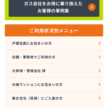
株式会社エスケーエナジー仙台
株式会社エネサンス 東北花京院オートガススタン
ド
株式会社エネサンス 東北石巻支店
株式会社エネサンス 東北仙台支店
ご利用状況別メニュー
株式会社エネサンス 東北多賀城サービスセンター
株式会社エネサンス 東北長町オートスタンド
戸建住居にお住まいの方
株式会社エネサンス 東北南仙台支店
株式会社エネックス仙台
店舗・業務用でご利用の方
株式会社オオタガス設備
株式会社カシコ
株式会社ガス＆ライフ
大家様・管理会社 様
株式会社ガス＆ライフ 仙台営業所
株式会社ガスセンター
分譲マンションにお住まいの方
株式会社ガスパル 仙台東販売所
株式会社コープエナジー東北
集合住宅（賃貸）にご入居の方
株式会社トキワ 東北支店 ガスグループ南店
株式会社ヌマタ