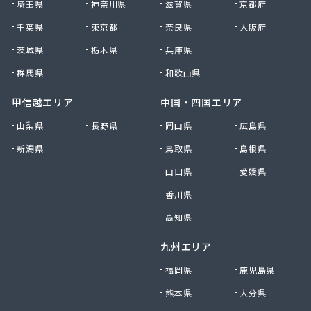
埼玉県
神奈川県
滋賀県
京都府
村上企業株式会社
千葉県
東京都
奈良県
大阪府
大宮燃料店
大上屋商店
茨城県
栃木県
兵庫県
大友商店
群馬県
和歌山県
丹野GAS設備
中央ガス設備工業株式会社
甲信越エリア
中国・四国エリア
中惣商店
山梨県
長野県
岡山県
広島県
杜都エンジニア株式会社
新潟県
鳥取県
島根県
渡辺米穀店
東日本総業株式会社
山口県
愛媛県
東邦アセチレン株式会社
香川県
徳島県
東北エア・ウォーター株式会社 仙台営業所
東陽石油株式会社
高知県
南光運輸株式会社 南光LPガス販売所
九州エリア
日交商事株式会社 折立オートガススタンド
NXエネルギー東北株式会社 宮城支店
福岡県
鹿児島県
NXエネルギー東北株式会社 宮城支店 仙台東営
熊本県
大分県
業所