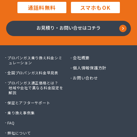
高橋商店
通話料無料
スマホもOK
高橋燃料店
高橋要商店
佐々木燃料店
お見積り・お問い合せはコチラ
佐藤貢商店
佐藤商店
佐藤電気商会
佐藤燃料サービス
会社概要
プロパンガス乗り換え料金シミ
佐藤燃料店
ュレーション
個人情報保護方針
砂金石油ガス株式会社
全国プロパンガス料金早見表
砂金石油ガス株式会社 東仙台営業所
お問い合わせ
プロパンガス適正価格とは？
三浦商店
地域や会社で異なる料金設定を
三宝物産株式会社
解説
三宝物産株式会社 岩沼営業所
保証とアフターサポート
三宝物産株式会社 石巻営業所
山庄商店
乗り換え事例集
住販
FAQ
勝又総業有限会社
弊社について
小野喜米店