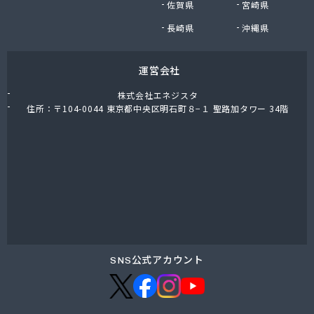
佐賀県
宮崎県
NX商事株式会社 仙台支店
NX商事株式会社仙台支店LPガス部 仙台LPガス事
長崎県
沖縄県
業所
日野商店
運営会社
白ゆり商事株式会社
白ゆり商事株式会社 名取営業本部
株式会社エネジスタ
白鳥商店
住所：〒104-0044 東京都中央区明石町８−１ 聖路加タワー 34階
畠山商店
八島米穀店
尾張商店
不二燃料店
服部商事株式会社
宝燃料店
北村屋商店
湊燃料
名取岩沼農業協同組合本店
SNS公式アカウント
明和産業
鳴瀬ガス株式会社
門間商店