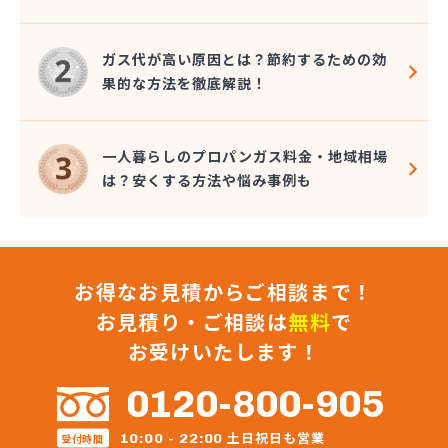
株式会社保坂
株式会社鈴喜
ガス代が高い原因とは？節約するための効
関山商店
果的な方法を徹底解説！
丸片機水工業株式会社
岩沼ガス有限会社
岩沼プロパン(協)
一人暮らしのプロパンガス料金・地域相場
岩沼市農業協同組合本所販売所
は？安くする方法や悩み事例も
岩谷産業株式会社エネルギー 東北支社
菊地商店
菊田商店
吉野屋商店
お得なお見積からご相談まで！
協同石油株式会社
橋本産業株式会社 塩釜営業所
お見積り・ご相談は
無料
で
橋本産業株式会社 石巻営業所
お受けいたします！
橋本産業株式会社仙台営業所
熊谷燃料住設株式会社
0120-800-905
後藤商店
工藤商店
土日祝日も営業
10:00 - 22:00
受付時間