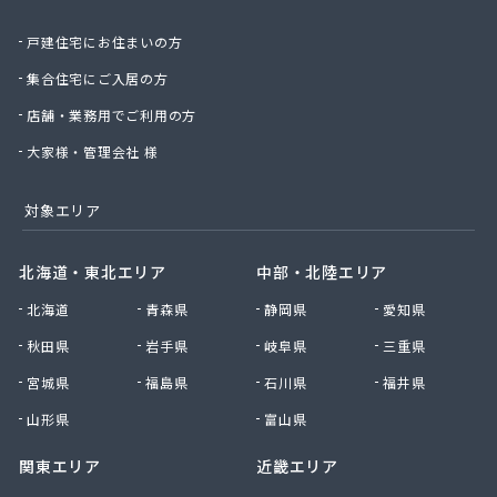
庄司燃料店
戸建住宅にお住まいの方
新日本ガス
西條商店
集合住宅にご入居の方
石巻オートガス株式会社
店舗・業務用でご利用の方
石巻ガス株式会社
赤間米穀店
大家様・管理会社 様
仙石商店
仙台アイ・リビング株式会社
対象エリア
仙台エネルギーサービス株式会社
仙台エルピーガス株式会社
北海道・東北エリア
中部・北陸エリア
仙台ガス株式会社
北海道
青森県
静岡県
愛知県
仙台プロパン株式会社
仙台農業協同組合ガス供給センター
秋田県
岩手県
岐阜県
三重県
仙北石油株式会社
宮城県
福島県
石川県
福井県
千葉商店
川村商店
山形県
富山県
全国農業協同組合連合会 宮城県本部 生活部 ガ
関東エリア
近畿エリア
ス課
曽波の神屋