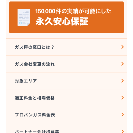
株式会社バーシティハウス
株式会社ホラグチ
株式会社ミツウロコヴェッセル 東北石巻店
株式会社ミツウロコヴェッセル 東北仙台店
株式会社ミツウロコ 東北事業部
株式会社ヤマボシ渡辺商店
株式会社やまもとや商店
ガス屋の窓口とは？
株式会社ヨコタ
株式会社阿部直商店
ガス会社変更の流れ
株式会社永沼
株式会社塩釜商会
対象エリア
株式会社岡部商店
株式会社岩城屋商店
株式会社岩城屋商店 ガスセンター
適正料金と相場価格
株式会社菊地安兵衛商店
株式会社宮城プロパンガスサービス
プロパンガス料金表
株式会社光商会宮城
株式会社光和設備
株式会社高須賀商店
パートナー会社様募集