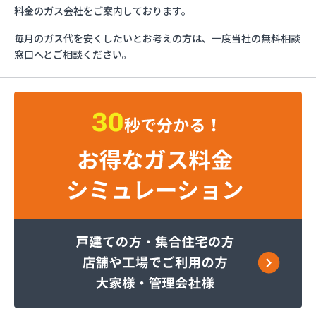
カガク興商株式会社 充填所
料金のガス会社をご案内しております。
ガステックサービス株式会社 仙台支店
毎月のガス代を安くしたいとお考えの方は、一度当社の無料相談
カメイ株式会社
窓口へとご相談ください。
カメイ株式会社 LPガス塩釜ターミナル
カメイ株式会社 塩釜オートガススタンド
カメイ株式会社 宮城支店 石巻営業所
カメイ株式会社宮城支店
ケイワ産業ガス販売株式会社
サトウ燃料
タキ
たばこ屋商店
ツネマツガス株式会社
トーホクガス株式会社 仙台営業所
トーホクガス株式会社 仙台東営業所
ホームライフサポート株式会社
みやぎ生活協同組合コープガスセンター
ミライフ東日本株式会社 石巻店
ミライフ東日本株式会社 仙台支店 石巻基地
ミライフ東日本株式会社 仙台支店 仙台基地