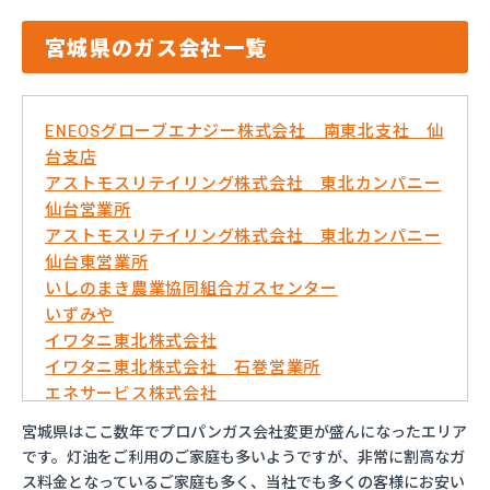
宮城県のガス会社一覧
ENEOSグローブエナジー株式会社 南東北支社 仙
台支店
アストモスリテイリング株式会社 東北カンパニー
仙台営業所
アストモスリテイリング株式会社 東北カンパニー
仙台東営業所
いしのまき農業協同組合ガスセンター
いずみや
イワタニ東北株式会社
イワタニ東北株式会社 石巻営業所
エネサービス株式会社
エネックスジャパン株式会社 岩沼営業所
宮城県はここ数年でプロパンガス会社変更が盛んになったエリア
エネックスジャパン株式会社 仙台営業所
です。灯油をご利用のご家庭も多いようですが、非常に割高なガ
カガク興商株式会社
ス料金となっているご家庭も多く、当社でも多くの客様にお安い