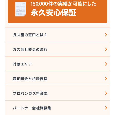
株式会社ホラグチ
株式会社ミツウロコヴェッセル 東北石巻店
株式会社ミツウロコヴェッセル 東北仙台店
株式会社ミツウロコ 東北事業部
株式会社ヤマボシ渡辺商店
株式会社やまもとや商店
ガス屋の窓口とは？
株式会社ヨコタ
株式会社阿部直商店
ガス会社変更の流れ
株式会社永沼
株式会社塩釜商会
対象エリア
株式会社岡部商店
株式会社岩城屋商店
株式会社岩城屋商店 ガスセンター
適正料金と相場価格
株式会社菊地安兵衛商店
株式会社宮城プロパンガスサービス
プロパンガス料金表
株式会社光商会宮城
株式会社光和設備
株式会社高須賀商店
パートナー会社様募集
株式会社佐藤燃料