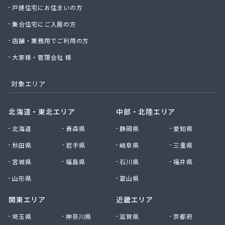
戸建住宅にお住まいの方
新日本ガス
西條商店
集合住宅にご入居の方
石巻オートガス株式会社
店舗・業務用でご利用の方
石巻ガス株式会社
赤間米穀店
大家様・管理会社 様
仙石商店
仙台アイ・リビング株式会社
対象エリア
仙台エネルギーサービス株式会社
仙台エルピーガス株式会社
北海道・東北エリア
中部・北陸エリア
仙台ガス株式会社
北海道
青森県
静岡県
愛知県
仙台プロパン株式会社
仙台農業協同組合ガス供給センター
秋田県
岩手県
岐阜県
三重県
仙北石油株式会社
宮城県
福島県
石川県
福井県
千葉商店
川村商店
山形県
富山県
全国農業協同組合連合会 宮城県本部 生活部 ガ
関東エリア
近畿エリア
ス課
曽波の神屋
埼玉県
神奈川県
滋賀県
京都府