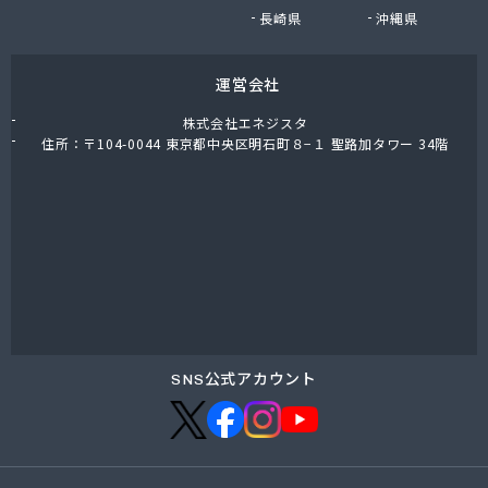
NX商事株式会社仙台支店LPガス部 仙台LPガス事
長崎県
沖縄県
業所
日野商店
運営会社
白ゆり商事株式会社
白ゆり商事株式会社 名取営業本部
株式会社エネジスタ
白鳥商店
住所：〒104-0044 東京都中央区明石町８−１ 聖路加タワー 34階
畠山商店
八島米穀店
尾張商店
不二燃料店
服部商事株式会社
宝燃料店
北村屋商店
湊燃料
名取岩沼農業協同組合本店
SNS公式アカウント
明和産業
鳴瀬ガス株式会社
門間商店
有限会社イトー光熱