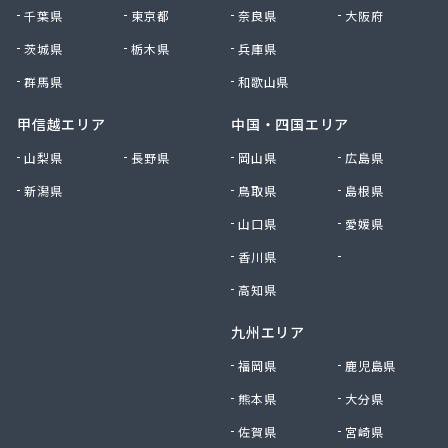
村上企業株式会社
千葉県
東京都
奈良県
大阪府
大宮燃料店
大上屋商店
茨城県
栃木県
兵庫県
大友商店
群馬県
和歌山県
丹野GAS設備
中央ガス設備工業株式会社
甲信越エリア
中国・四国エリア
中惣商店
山梨県
長野県
岡山県
広島県
杜都エンジニア株式会社
新潟県
鳥取県
島根県
渡辺米穀店
東日本総業株式会社
山口県
愛媛県
東邦アセチレン株式会社
香川県
徳島県
東北エア・ウォーター株式会社 仙台営業所
東陽石油株式会社
高知県
南光運輸株式会社 南光LPガス販売所
九州エリア
日交商事株式会社 折立オートガススタンド
NXエネルギー東北株式会社 宮城支店
福岡県
鹿児島県
NXエネルギー東北株式会社 宮城支店 仙台東営
熊本県
大分県
業所
佐賀県
宮崎県
NX商事株式会社 仙台支店