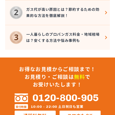
株式会社保坂
株式会社鈴喜
ガス代が高い原因とは？節約するための効
関山商店
果的な方法を徹底解説！
丸片機水工業株式会社
岩沼ガス有限会社
岩沼プロパン(協)
一人暮らしのプロパンガス料金・地域相場
岩沼市農業協同組合本所販売所
は？安くする方法や悩み事例も
岩谷産業株式会社エネルギー 東北支社
菊地商店
菊田商店
吉野屋商店
お得なお見積からご相談まで！
協同石油株式会社
橋本産業株式会社 塩釜営業所
お見積り・ご相談は
無料
で
橋本産業株式会社 石巻営業所
お受けいたします！
橋本産業株式会社仙台営業所
熊谷燃料住設株式会社
0120-800-905
後藤商店
工藤商店
土日祝日も営業
10:00 - 22:00
受付時間
高橋商店