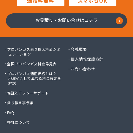
通話料無料
スマホもOK
高橋燃料店
高橋要商店
佐々木燃料店
お見積り・お問い合せはコチラ
佐藤貢商店
佐藤商店
佐藤電気商会
佐藤燃料サービス
会社概要
プロパンガス乗り換え料金シミ
佐藤燃料店
ュレーション
個人情報保護方針
砂金石油ガス株式会社
全国プロパンガス料金早見表
砂金石油ガス株式会社 東仙台営業所
お問い合わせ
プロパンガス適正価格とは？
三浦商店
地域や会社で異なる料金設定を
三宝物産株式会社
解説
三宝物産株式会社 岩沼営業所
保証とアフターサポート
三宝物産株式会社 石巻営業所
山庄商店
乗り換え事例集
住販
FAQ
勝又総業有限会社
弊社について
小野喜米店
庄司燃料店