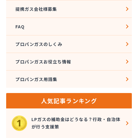
株式会社斎武商店 石巻販売所
提携ガス会社様募集
株式会社三陸ガス
株式会社志たかぢや 佐沼営業所
FAQ
株式会社小松商店
株式会社植野商店
株式会社針生
プロパンガスのしくみ
株式会社菅井商事
株式会社石油ガス工事
プロパンガスお役立ち情報
株式会社赤間商会
株式会社設備センター
プロパンガス用語集
株式会社仙塩ホームサービス
株式会社仙台燃料社
株式会社千代田仙台営業所
人気記事ランキング
株式会社鶴見屋商店 仙台LPＧスタンド
株式会社鶴見屋商店 増田営業所
株式会社田沼酸素商会
LPガスの補助金はどうなる？行政・自治体
株式会社那須平商店
が行う支援策
株式会社二葉燃料