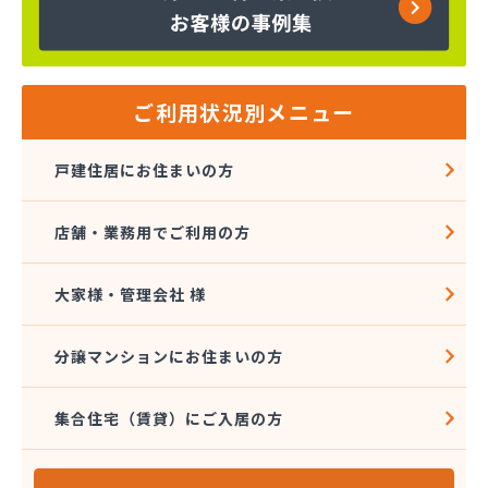
株式会社エスケーエナジー仙台
株式会社エネサンス 東北花京院オートガススタン
ド
株式会社エネサンス 東北石巻支店
株式会社エネサンス 東北仙台支店
ご利用状況別メニュー
株式会社エネサンス 東北多賀城サービスセンター
株式会社エネサンス 東北長町オートスタンド
戸建住居にお住まいの方
株式会社エネサンス 東北南仙台支店
株式会社エネックス仙台
店舗・業務用でご利用の方
株式会社オオタガス設備
株式会社カシコ
株式会社ガス＆ライフ
大家様・管理会社 様
株式会社ガス＆ライフ 仙台営業所
株式会社ガスセンター
分譲マンションにお住まいの方
株式会社ガスパル 仙台東販売所
株式会社コープエナジー東北
集合住宅（賃貸）にご入居の方
株式会社トキワ 東北支店 ガスグループ南店
株式会社ヌマタ
株式会社バーシティハウス