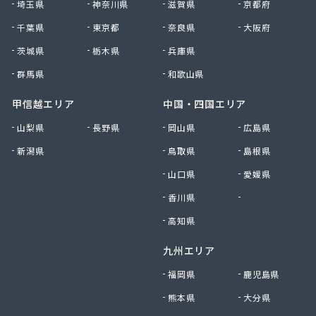
埼玉県
神奈川県
滋賀県
京都府
村上企業株式会社
千葉県
東京都
奈良県
大阪府
大宮燃料店
大上屋商店
茨城県
栃木県
兵庫県
大友商店
群馬県
和歌山県
丹野GAS設備
中央ガス設備工業株式会社
甲信越エリア
中国・四国エリア
中惣商店
山梨県
長野県
岡山県
広島県
杜都エンジニア株式会社
新潟県
鳥取県
島根県
渡辺米穀店
東日本総業株式会社
山口県
愛媛県
東邦アセチレン株式会社
香川県
徳島県
東北エア・ウォーター株式会社 仙台営業所
東陽石油株式会社
高知県
南光運輸株式会社 南光LPガス販売所
九州エリア
日交商事株式会社 折立オートガススタンド
NXエネルギー東北株式会社 宮城支店
福岡県
鹿児島県
NXエネルギー東北株式会社 宮城支店 仙台東営
熊本県
大分県
業所