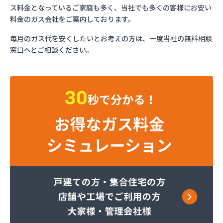
カガク興商株式会社
ス料金となっているご家庭も多く、当社でも多くの客様にお安い
カガク興商株式会社 充填所
料金のガス会社をご案内しております。
ガステックサービス株式会社 仙台支店
毎月のガス代を安くしたいとお考えの方は、一度当社の無料相談
カメイ株式会社
窓口へとご相談ください。
カメイ株式会社 LPガス塩釜ターミナル
カメイ株式会社 塩釜オートガススタンド
カメイ株式会社 宮城支店 石巻営業所
カメイ株式会社宮城支店
ケイワ産業ガス販売株式会社
サトウ燃料
タキ
たばこ屋商店
ツネマツガス株式会社
トーホクガス株式会社 仙台営業所
トーホクガス株式会社 仙台東営業所
ホームライフサポート株式会社
みやぎ生活協同組合コープガスセンター
ミライフ東日本株式会社 石巻店
ミライフ東日本株式会社 仙台支店 石巻基地