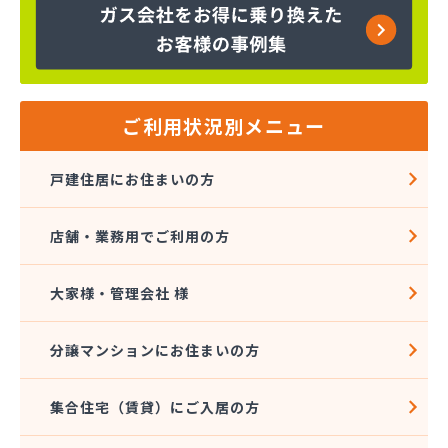
株式会社エスケーエナジー仙台
株式会社エネサンス 東北花京院オートガススタン
ド
株式会社エネサンス 東北石巻支店
株式会社エネサンス 東北仙台支店
ご利用状況別メニュー
株式会社エネサンス 東北多賀城サービスセンター
株式会社エネサンス 東北長町オートスタンド
戸建住居にお住まいの方
株式会社エネサンス 東北南仙台支店
株式会社エネックス仙台
店舗・業務用でご利用の方
株式会社オオタガス設備
株式会社カシコ
株式会社ガス＆ライフ
大家様・管理会社 様
株式会社ガス＆ライフ 仙台営業所
株式会社ガスセンター
分譲マンションにお住まいの方
株式会社ガスパル 仙台東販売所
株式会社コープエナジー東北
集合住宅（賃貸）にご入居の方
株式会社トキワ 東北支店 ガスグループ南店
株式会社ヌマタ