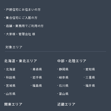
庄司燃料店
戸建住宅にお住まいの方
新日本ガス
西條商店
集合住宅にご入居の方
石巻オートガス株式会社
店舗・業務用でご利用の方
石巻ガス株式会社
赤間米穀店
大家様・管理会社 様
仙石商店
仙台アイ・リビング株式会社
対象エリア
仙台エネルギーサービス株式会社
仙台エルピーガス株式会社
北海道・東北エリア
中部・北陸エリア
仙台ガス株式会社
北海道
青森県
静岡県
愛知県
仙台プロパン株式会社
仙台農業協同組合ガス供給センター
秋田県
岩手県
岐阜県
三重県
仙北石油株式会社
宮城県
福島県
石川県
福井県
千葉商店
川村商店
山形県
富山県
全国農業協同組合連合会 宮城県本部 生活部 ガ
関東エリア
近畿エリア
ス課
曽波の神屋