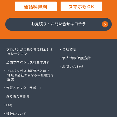
高橋商店
通話料無料
スマホもOK
高橋燃料店
高橋要商店
佐々木燃料店
お見積り・お問い合せはコチラ
佐藤貢商店
佐藤商店
佐藤電気商会
佐藤燃料サービス
会社概要
プロパンガス乗り換え料金シミ
佐藤燃料店
ュレーション
個人情報保護方針
砂金石油ガス株式会社
全国プロパンガス料金早見表
砂金石油ガス株式会社 東仙台営業所
お問い合わせ
プロパンガス適正価格とは？
三浦商店
地域や会社で異なる料金設定を
三宝物産株式会社
解説
三宝物産株式会社 岩沼営業所
保証とアフターサポート
三宝物産株式会社 石巻営業所
山庄商店
乗り換え事例集
住販
FAQ
勝又総業有限会社
弊社について
小野喜米店