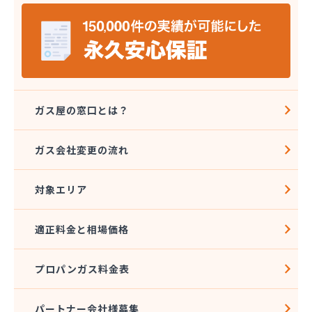
株式会社バーシティハウス
株式会社ホラグチ
株式会社ミツウロコヴェッセル 東北石巻店
株式会社ミツウロコヴェッセル 東北仙台店
株式会社ミツウロコ 東北事業部
株式会社ヤマボシ渡辺商店
株式会社やまもとや商店
ガス屋の窓口とは？
株式会社ヨコタ
株式会社阿部直商店
ガス会社変更の流れ
株式会社永沼
株式会社塩釜商会
対象エリア
株式会社岡部商店
株式会社岩城屋商店
株式会社岩城屋商店 ガスセンター
適正料金と相場価格
株式会社菊地安兵衛商店
株式会社宮城プロパンガスサービス
プロパンガス料金表
株式会社光商会宮城
株式会社光和設備
株式会社高須賀商店
パートナー会社様募集