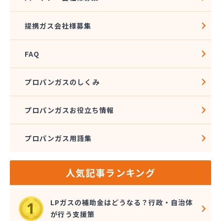
株式会社佐藤燃料
株式会社斎武商店 石巻販売所
提携ガス会社様募集
株式会社三陸ガス
株式会社志たかぢや 佐沼営業所
FAQ
株式会社小松商店
株式会社植野商店
株式会社針生
プロパンガスのしくみ
株式会社菅井商事
株式会社石油ガス工事
プロパンガスお役立ち情報
株式会社赤間商会
株式会社設備センター
プロパンガス用語集
株式会社仙塩ホームサービス
株式会社仙台燃料社
株式会社千代田仙台営業所
人気記事ランキング
株式会社鶴見屋商店 仙台LPＧスタンド
株式会社鶴見屋商店 増田営業所
株式会社田沼酸素商会
LPガスの補助金はどうなる？行政・自治体
株式会社那須平商店
が行う支援策
株式会社二葉燃料