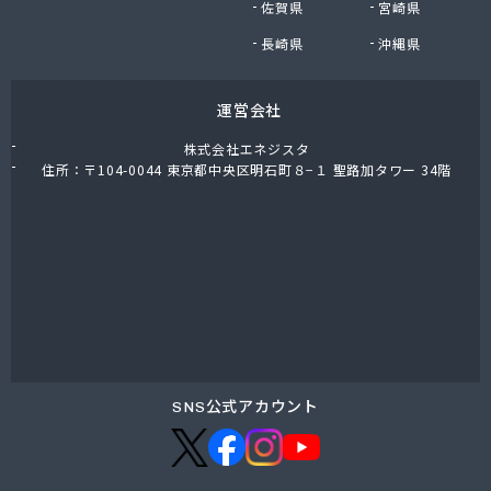
佐賀県
宮崎県
NX商事株式会社 仙台支店
NX商事株式会社仙台支店LPガス部 仙台LPガス事
長崎県
沖縄県
業所
日野商店
運営会社
白ゆり商事株式会社
白ゆり商事株式会社 名取営業本部
株式会社エネジスタ
白鳥商店
住所：〒104-0044 東京都中央区明石町８−１ 聖路加タワー 34階
畠山商店
八島米穀店
尾張商店
不二燃料店
服部商事株式会社
宝燃料店
北村屋商店
湊燃料
名取岩沼農業協同組合本店
SNS公式アカウント
明和産業
鳴瀬ガス株式会社
門間商店