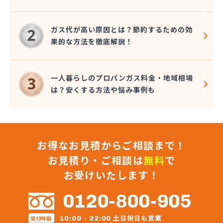
株式会社保坂
株式会社鈴喜
ガス代が高い原因とは？節約するための効
関山商店
果的な方法を徹底解説！
丸片機水工業株式会社
岩沼ガス有限会社
岩沼プロパン(協)
一人暮らしのプロパンガス料金・地域相場
岩沼市農業協同組合本所販売所
は？安くする方法や悩み事例も
岩谷産業株式会社エネルギー 東北支社
菊地商店
菊田商店
吉野屋商店
お得なお見積からご相談まで！
協同石油株式会社
橋本産業株式会社 塩釜営業所
お見積り・ご相談は
無料
で
橋本産業株式会社 石巻営業所
お受けいたします！
橋本産業株式会社仙台営業所
熊谷燃料住設株式会社
0120-800-905
後藤商店
工藤商店
土日祝日も営業
10:00 - 22:00
受付時間