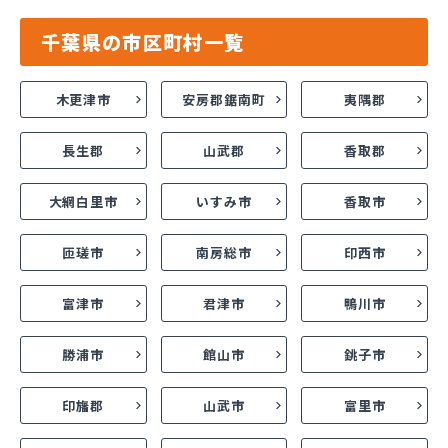
千葉県の市区町村一覧
木更津市
安房郡鋸南町
夷隅郡
長生郡
山武郡
香取郡
大網白里市
いすみ市
香取市
匝瑳市
南房総市
印西市
富津市
君津市
鴨川市
勝浦市
館山市
銚子市
印旛郡
山武市
富里市