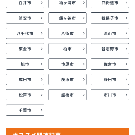
白井市
袖ヶ浦市
四街道市
浦安市
鎌ヶ谷市
我孫子市
八千代市
八街市
流山市
東金市
柏市
習志野市
旭市
市原市
佐倉市
成田市
茂原市
野田市
松戸市
船橋市
市川市
千葉市
オススメ関連記事