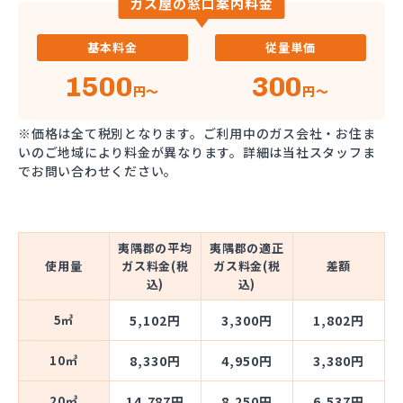
ガス屋の窓口案内料金
基本料金
従量単価
1500
300
円～
円～
※価格は全て税別となります。ご利用中のガス会社・お住ま
いのご地域により料金が異なります。詳細は当社スタッフま
でお問い合わせください。
夷隅郡の平均
夷隅郡の適正
使用量
ガス料金(税
ガス料金(税
差額
込)
込)
5㎥
5,102円
3,300円
1,802円
10㎥
8,330円
4,950円
3,380円
20㎥
14,787円
8,250円
6,537円