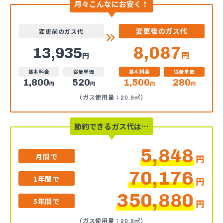
月々こんなにお安く！
変更後のガス代
変更前のガス代
8,087
13,935
円
円
基本料金
従量単価
基本料金
従量単価
1,800
520
1,500
280
円
円
円
円
（ガス使用量：20.9㎥）
節約できるガス代は…
5,848
月間で
円
70,176
1年間で
円
350,880
5年間で
円
（ガス使用量：20.9㎥）