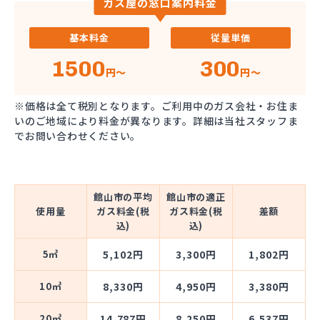
ガス屋の窓口案内料金
基本料金
従量単価
1500
300
円～
円～
※価格は全て税別となります。ご利用中のガス会社・お住ま
いのご地域により料金が異なります。詳細は当社スタッフま
でお問い合わせください。
館山市の平均
館山市の適正
使用量
ガス料金(税
ガス料金(税
差額
込)
込)
5㎥
5,102円
3,300円
1,802円
10㎥
8,330円
4,950円
3,380円
20㎥
14,787円
8,250円
6,537円