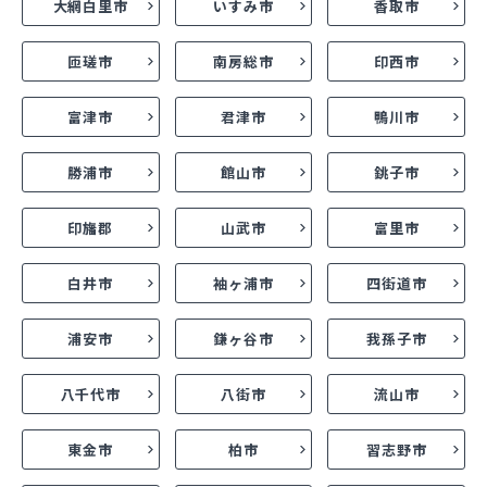
大網白里市
いすみ市
香取市
匝瑳市
南房総市
印西市
富津市
君津市
鴨川市
勝浦市
館山市
銚子市
印旛郡
山武市
富里市
白井市
袖ヶ浦市
四街道市
浦安市
鎌ヶ谷市
我孫子市
八千代市
八街市
流山市
東金市
柏市
習志野市