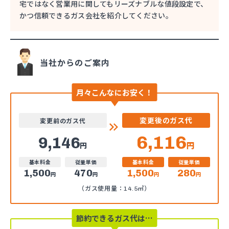
宅ではなく営業用に関してもリーズナブルな値段設定で、
かつ信頼できるガス会社を紹介してください。
当社からのご案内
月々こんなにお安く！
変更後のガス代
変更前のガス代
6,116
9,146
円
円
基本料金
従量単価
基本料金
従量単価
1,500
470
1,500
280
円
円
円
円
（ガス使用量：14.5㎥）
節約できるガス代は…