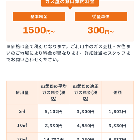
ガス屋の窓口案内料金
基本料金
従量単価
1500
300
円～
円～
※価格は全て税別となります。ご利用中のガス会社・お住ま
いのご地域により料金が異なります。詳細は当社スタッフま
でお問い合わせください。
山武郡の平均
山武郡の適正
使用量
ガス料金(税
ガス料金(税
差額
込)
込)
5㎥
5,102円
3,300円
1,802円
10㎥
8,330円
4,950円
3,380円
20㎥
14,787円
8,250円
6,537円