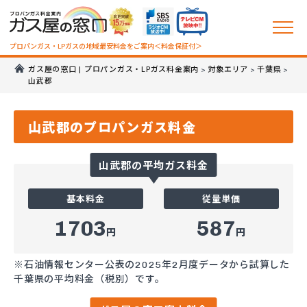
プロパンガス・LPガスの地域最安料金をご案内＜料金保証付＞
ガス屋の窓口 | プロパンガス・LPガス料金案内
対象エリア
千葉県
>
>
>
山武郡
山武郡のプロパンガス料金
山武郡の平均ガス料金
基本料金
従量単価
1703
587
円
円
※石油情報センター公表の2025年2月度データから試算した
千葉県の平均料金（税別）です。