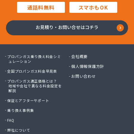
株式会社豊田設備
通話料無料
スマホもOK
株式会社木村周作商店
株式会社勇内山ホームガス
株式会社林商店
お見積り・お問い合せはコチラ
株式会社澤利喜商店
関口産業株式会社
関口産業株式会社 菖蒲充てん所
丸八燃料有限会社
会社概要
プロパンガス乗り換え料金シミ
岩槻液化ガス(協)
ュレーション
個人情報保護方針
岩渕液化ガス株式会社
全国プロパンガス料金早見表
吉岡燃料店
お問い合わせ
プロパンガス適正価格とは？
共栄クリーンガス株式会社
地域や会社で異なる料金設定を
狭山液化石油ガス協同組合
解説
栗原商店
保証とアフターサポート
郡店中島商店
江澤商事株式会社
乗り換え事例集
高島商店
FAQ
今井商店
弊社について
佐藤興産株式会社 三橋事業本部