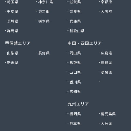
埼玉県
神奈川県
滋賀県
京都府
小峰住設
千葉県
東京都
奈良県
大阪府
昭和ガス株式会社 坂戸・鶴ヶ島支店
松井商事株式会社
茨城県
栃木県
兵庫県
松岡本店
群馬県
和歌山県
松山燃料株式会社
沼口商店
甲信越エリア
中国・四国エリア
新井商店
山梨県
長野県
岡山県
広島県
新島燃料店
新潟県
鳥取県
島根県
新徳株式会社
森燃料店
山口県
愛媛県
深田商店
香川県
徳島県
清水商店
西武ガス株式会社
高知県
斉田燃料株式会社
九州エリア
斉藤商店
石田商店
福岡県
鹿児島県
川越燃料林産株式会社
熊本県
大分県
川口液化ケミカル株式会社