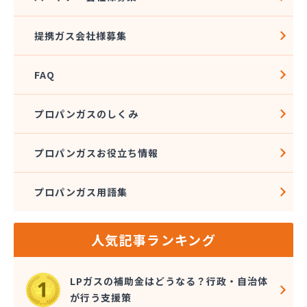
株式会社伊藤興産
株式会社伊藤燃料
提携ガス会社様募集
株式会社磯野商事
株式会社遠藤商店
FAQ
株式会社外塚商店
株式会社丸喜
株式会社丸芝高圧瓦斯
プロパンガスのしくみ
株式会社金子ガス
株式会社金子商店
プロパンガスお役立ち情報
株式会社熊木節三商店
株式会社栗田商店
プロパンガス用語集
株式会社斎徳商店
株式会社三和商会
株式会社山田商会
人気記事ランキング
株式会社春山重吉商店
株式会社春山商店
株式会社森プロパン 早稲田営業所
LPガスの補助金はどうなる？行政・自治体
株式会社仁井田設備
が行う支援策
株式会社杉本設備工業