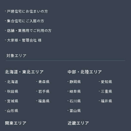
斎木ガス株式会社
戸建住宅にお住まいの方
坂戸ガス株式会社
埼玉ガス販売株式会社
集合住宅にご入居の方
埼玉マルヰガス株式会社
店舗・業務用でご利用の方
埼玉県南液化瓦斯事業協同組合
埼玉中央農業協同組合LPガスセンター
大家様・管理会社 様
桜井ライフライン株式会社
三ツ輪産業株式会社 首都圏支店 草加営業所
対象エリア
三栄ガス株式会社
三協石油有限会社
北海道・東北エリア
中部・北陸エリア
山二ガス株式会社 坂戸営業所
北海道
青森県
静岡県
愛知県
市川石油株式会社
市川燃料店
秋田県
岩手県
岐阜県
三重県
柴崎商店
宮城県
福島県
石川県
福井県
小久保商店
小原住設株式会社
山形県
富山県
小松屋商店
関東エリア
近畿エリア
小森谷燃料店
小池化学株式会社さいたま