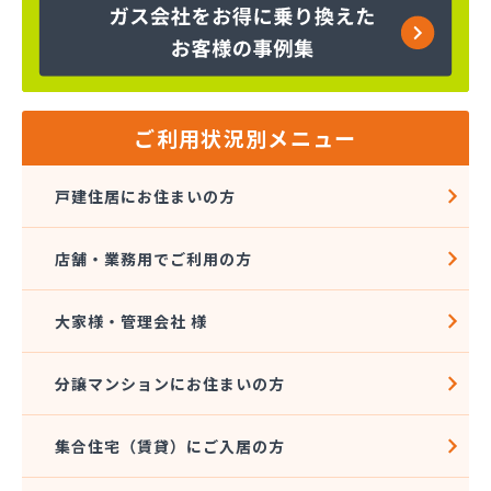
株式会社コスモ通商
株式会社ザ・トーカイ 川越支店
株式会社ザ・トーカイ 川口支店
株式会社サイガス・エナジー
株式会社サイサン 浦和営業所
ご利用状況別メニュー
株式会社サイサン 戸田営業所
株式会社サイサン 川口営業所
戸建住居にお住まいの方
株式会社サイサン 東松山営業所
株式会社サイサン 東大宮営業所
店舗・業務用でご利用の方
株式会社サイサン 日高営業所
株式会社サイタマ高橋住設店
株式会社サントーコー 上福岡営業所
大家様・管理会社 様
株式会社ジェイエイエナジー 埼玉西部営業所
株式会社ジェイエイエナジー 埼玉南部営業所
分譲マンションにお住まいの方
株式会社シミズ
株式会社シライシ ホームエネルギー事業本部
集合住宅（賃貸）にご入居の方
株式会社シライシ 埼玉西支店
株式会社シライシ 埼玉東部営業所