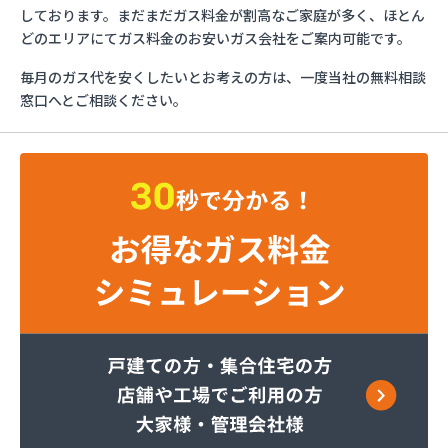
さわだ商店
しております。まだまだガス料金が割高なご家庭が多く、ほとん
ツルミエネルギー株式会社
どのエリアにてガス料金のお安いガス会社をご案内可能です。
フジオックス株式会社 越谷営業所
毎月のガス代を安くしたいとお考えの方は、一度当社の無料相談
フジオックス株式会社 栗橋営業所
窓口へとご相談ください。
フジオックス株式会社 春日部営業所
ほっとガスコミュニティ株式会社
ミライフ株式会社 川口店
ミライフ株式会社 武蔵支店武蔵オフィス
レモンガス株式会社 埼玉支店
レモンガス株式会社 川越支店
レモンガス株式会社 東松山支店
伊藤忠エネクスホームライフ関東株式会社 狭山営
業所
伊藤忠エネクスホームライフ関東株式会社 越谷支
店
伊藤忠エネクスホームライフ関東株式会社 新座支
店
井上商店
遠山商店