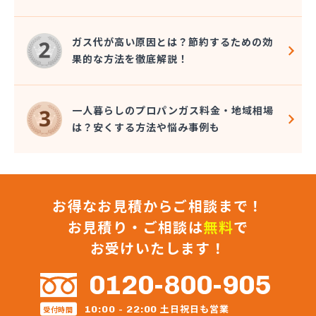
株式会社星野住設
株式会社石田商店
ガス代が高い原因とは？節約するための効
株式会社千代峯商店
果的な方法を徹底解説！
株式会社大久保商店
株式会社大谷鉱油
株式会社町田商店
一人暮らしのプロパンガス料金・地域相場
株式会社町田燃料店
は？安くする方法や悩み事例も
株式会社長谷川商店
株式会社長堀
株式会社直井商店
株式会社田中屋
お得なお見積からご相談まで！
株式会社渡辺商店
株式会社東京水沢商店 狭山営業所
お見積り・ご相談は
無料
で
株式会社東武商会
お受けいたします！
株式会社奈良屋燃料
株式会社内田商店 朝霞営業所
0120-800-905
株式会社内田商店 鶴ヶ島営業所
株式会社日光溶材
土日祝日も営業
10:00 - 22:00
受付時間