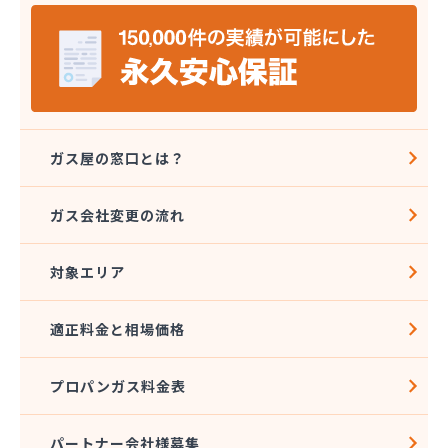
株式会社シライシ 埼玉北事業所
株式会社シンエイ
株式会社タカサカ
株式会社タガヤ
株式会社タナカ商店
株式会社トーエル 川越営業所
株式会社トーエル 南埼玉営業所
ガス屋の窓口とは？
株式会社どばし
株式会社ナガイ
ガス会社変更の流れ
株式会社ナカノヤ
株式会社フクダ
対象エリア
株式会社マルキ
株式会社ミツウロコヴェッセル 大宮店
株式会社ミツウロコヴェッセル 白岡店
適正料金と相場価格
株式会社ミツウロコヴェッセル 武蔵店
株式会社ミツウロコヴェッセル 名栗店
プロパンガス料金表
株式会社みやた商店
株式会社ライフプラス
株式会社レインボー 西埼玉営業所
パートナー会社様募集