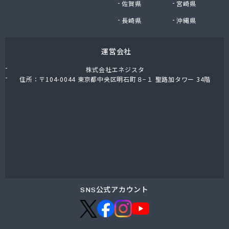
佐賀県
宮崎県
川合住宅設備株式会社
泉名ストアー株式会社
長崎県
沖縄県
泉名本店
全国農業協同組合連合会 埼玉県本部
運営会社
足立燃料合名会社
大島屋商店
株式会社エネジスタ
大陽日酸エネルギー株式会社 埼京支店
住所：〒104-0044 東京都中央区明石町８−１ 聖路加タワー 34階
大和ガス株式会社 大宮営業所
池上商店
池野屋商店
中央ガス株式会社 川越営業所
中央液化ガス株式会社 越谷営業所
町田ガス株式会社 埼玉営業所
田中喜久男商店
田中商店
田島石油株式会社
SNS公式アカウント
田島燃料株式会社
東亜産業株式会社
東京ガスエネルギー株式会社 埼玉支社