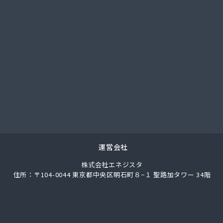
社サイサン 日高営業所
社サイタマ高橋住設店
社サントーコー 上福岡営業所
社ジェイエイエナジー 埼玉西部営業所
社ジェイエイエナジー 埼玉南部営業所
社シミズ
社シライシ ホームエネルギー事業本部
社シライシ 埼玉西支店
社シライシ 埼玉東部営業所
社シライシ 埼玉北事業所
社シンエイ
社タカサカ
運営会社
社タガヤ
株式会社エネジスタ
社タナカ商店
住所：〒104-0044 東京都中央区明石町８−１ 聖路加タワー 34階
社トーエル 川越営業所
社トーエル 南埼玉営業所
社どばし
社ナガイ