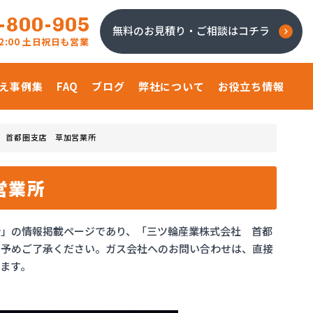
-800-905
無料のお見積り・ご相談はコチラ
 22:00 土日祝日も営業
え事例集
FAQ
ブログ
弊社について
お役立ち情報
 首都圏支店 草加営業所
営業所
所」の情報掲載ページであり、「三ツ輪産業株式会社 首都
。予めご了承ください。ガス会社へのお問い合わせは、直接
ます。