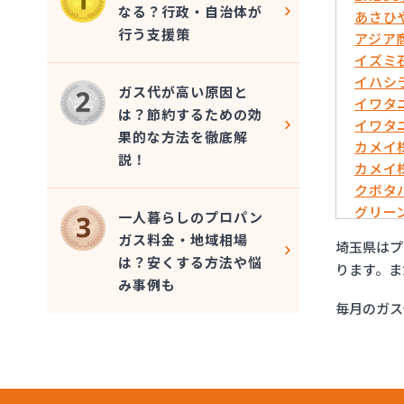
なる？行政・自治体が
あさひ
行う支援策
アジア
イズミ
イハシ
ガス代が高い原因と
イワタ
は？節約するための効
イワタ
果的な方法を徹底解
カメイ
説！
カメイ
クボタ
グリー
一人暮らしのプロパン
さいた
ガス料金・地域相場
埼玉県はプ
サシダ
は？安くする方法や悩
ります。ま
さわだ
み事例も
ツルミ
毎月のガス
フジオ
フジオ
フジオ
ほっと