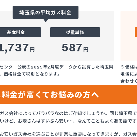
埼玉県の平均ガス料金
基本料金
従量単価
1,737
587
円
円
センター公表の2025年2月度データから試算した埼玉県
※価格
。価格は全て税別となります。
地域に
合わせ
ス料金が高くてお悩みの方へ
ガス会社によってバラバラなのはご存知でしょうか。同じ埼玉県
いけど、お隣さんはずいぶん安い…、なんてこともよくある話です
お安いガス会社を選ぶことが非常に重要になってきますが、ガス会社