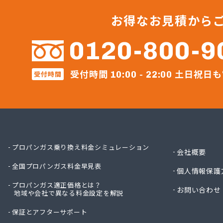
ミライ
ミライ
お得なお見積から
レモン
レモン
0120-800-9
レモン
伊藤忠
受付時間
土日祝日も
受付時間
伊藤忠
10:00 - 22:00
伊藤忠
井上商
遠山商
横川石
荻原酒
加納商
プロパンガス乗り換え料金シミュレーション
会社概要
河原実
全国プロパンガス料金早見表
河原実
個人情報保護
河原実
プロパンガス適正価格とは？
お問い合わせ
地域や会社で異なる料金設定を解説
角栄ガ
株式会
保証とアフターサポート
株式会