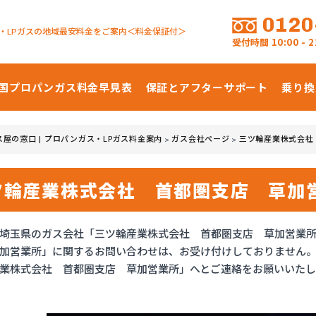
0120
・LPガスの地域最安料金をご案内＜料金保証付＞
受付時間
10:00 -
国プロパンガス
料金早見表
保証とアフターサポート
乗り換
ス屋の窓口 | プロパンガス・LPガス料金案内
ガス会社ページ
三ツ輪産業株式会社
>
>
ツ輪産業株式会社 首都圏支店 草加
埼玉県のガス会社「三ツ輪産業株式会社 首都圏支店 草加営業
加営業所」に関するお問い合わせは、お受け付けしておりません
業株式会社 首都圏支店 草加営業所」へとご連絡をお願いいたし