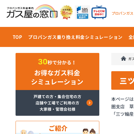
プロパンガス
TOP
プロパンガス乗り換え料金
シミュレーション
全
ガ
三
本ページは
圏支店 草
「三ツ輪産