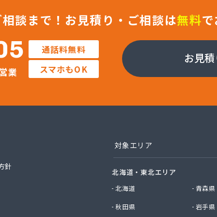
フ株式会社 川口店
フ株式会社 武蔵支店武蔵オフィス
ご相談まで！
お見積り・ご相談は
無料
で
ガス株式会社 埼玉支店
ガス株式会社 川越支店
05
通話料無料
ガス株式会社 東松山支店
お見積
エネクスホームライフ関東株式会社 狭山営業所
スマホもOK
営業
エネクスホームライフ関東株式会社 越谷支店
エネクスホームライフ関東株式会社 新座支店
店
店
油ガス株式会社
店
店
対象エリア
業株式会社 越谷営業所
業株式会社 川口営業所
方針
北海道・東北エリア
業株式会社 白岡営業所
ス株式会社 西坂戸サービスセンター
北海道
青森県
社イイノ
秋田県
岩手県
社イケダ