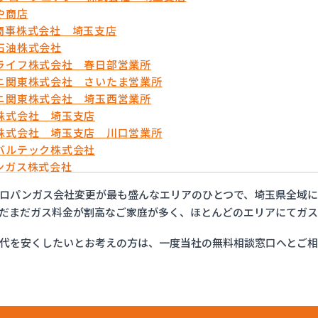
や商店
商事株式会社 埼玉支店
石油株式会社
ライフ株式会社 春日部営業所
ニ関東株式会社 さいたま営業所
ニ関東株式会社 埼玉西営業所
株式会社 埼玉支店
株式会社 埼玉支店 川口営業所
バルテック株式会社
ンガス株式会社
ま農業協同組合ガスセンター
ロパンガス会社変更が最も盛んなエリアのひとつで、埼玉県全域に
商事株式会社
だまだガス料金が割高なご家庭が多く、ほとんどのエリアにてガス
商店
エネルギー株式会社
代を安くしたいとお考えの方は、一度当社の無料相談窓口へとご
ックス株式会社 越谷営業所
ックス株式会社 栗橋営業所
ックス株式会社 春日部営業所
ガスコミュニティ株式会社