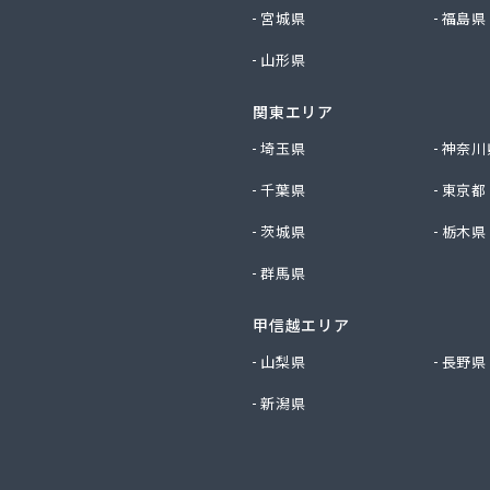
社いるま野サービス燃料課西部店
宮城県
福島県
社いるま野サービス燃料課南古谷店
山形県
社エクシング 戸田営業所
社エクシング 朝霞営業所
関東エリア
社えぐち
社エネサンス関東 埼玉営業所
埼玉県
神奈川
社エネサンス関東 飯能営業所
千葉県
東京都
社オガワ総業エコロジー
社キヨハラ
茨城県
栃木県
社クレックス 埼玉営業所
群馬県
社コスモ通商
社ザ・トーカイ 川越支店
甲信越エリア
社ザ・トーカイ 川口支店
社サイガス・エナジー
山梨県
長野県
社サイサン 浦和営業所
新潟県
社サイサン 戸田営業所
社サイサン 川口営業所
社サイサン 東松山営業所
社サイサン 東大宮営業所