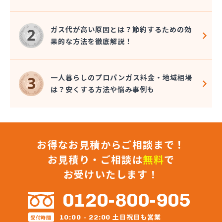
株式会社星野住設
株式会社石田商店
ガス代が高い原因とは？節約するための効
株式会社千代峯商店
果的な方法を徹底解説！
株式会社大久保商店
株式会社大谷鉱油
株式会社町田商店
一人暮らしのプロパンガス料金・地域相場
株式会社町田燃料店
は？安くする方法や悩み事例も
株式会社長谷川商店
株式会社長堀
株式会社直井商店
株式会社田中屋
お得なお見積からご相談まで！
株式会社渡辺商店
株式会社東京水沢商店 狭山営業所
お見積り・ご相談は
無料
で
株式会社東武商会
お受けいたします！
株式会社奈良屋燃料
株式会社内田商店 朝霞営業所
0120-800-905
株式会社内田商店 鶴ヶ島営業所
株式会社日光溶材
土日祝日も営業
10:00 - 22:00
受付時間