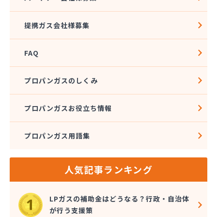
株式会社伊藤興産
株式会社伊藤燃料
提携ガス会社様募集
株式会社磯野商事
株式会社遠藤商店
FAQ
株式会社外塚商店
株式会社丸喜
株式会社丸芝高圧瓦斯
プロパンガスのしくみ
株式会社金子ガス
株式会社金子商店
プロパンガスお役立ち情報
株式会社熊木節三商店
株式会社栗田商店
プロパンガス用語集
株式会社斎徳商店
株式会社三和商会
株式会社山田商会
人気記事ランキング
株式会社春山重吉商店
株式会社春山商店
株式会社森プロパン 早稲田営業所
LPガスの補助金はどうなる？行政・自治体
株式会社仁井田設備
が行う支援策
株式会社杉本設備工業