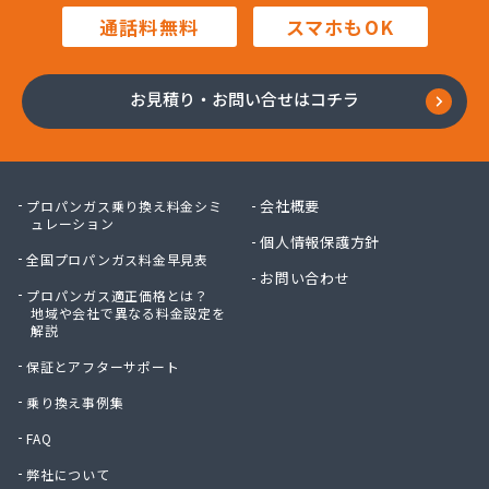
株式会社豊田設備
通話料無料
スマホもOK
株式会社木村周作商店
株式会社勇内山ホームガス
株式会社林商店
お見積り・お問い合せはコチラ
株式会社澤利喜商店
関口産業株式会社
関口産業株式会社 菖蒲充てん所
丸八燃料有限会社
会社概要
プロパンガス乗り換え料金シミ
岩槻液化ガス(協)
ュレーション
個人情報保護方針
岩渕液化ガス株式会社
全国プロパンガス料金早見表
吉岡燃料店
お問い合わせ
プロパンガス適正価格とは？
共栄クリーンガス株式会社
地域や会社で異なる料金設定を
狭山液化石油ガス協同組合
解説
栗原商店
保証とアフターサポート
郡店中島商店
江澤商事株式会社
乗り換え事例集
高島商店
FAQ
今井商店
弊社について
佐藤興産株式会社 三橋事業本部