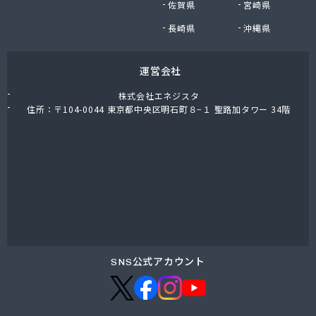
佐賀県
宮崎県
川合住宅設備株式会社
泉名ストアー株式会社
長崎県
沖縄県
泉名本店
全国農業協同組合連合会 埼玉県本部
運営会社
足立燃料合名会社
大島屋商店
株式会社エネジスタ
大陽日酸エネルギー株式会社 埼京支店
住所：〒104-0044 東京都中央区明石町８−１ 聖路加タワー 34階
大和ガス株式会社 大宮営業所
池上商店
池野屋商店
中央ガス株式会社 川越営業所
中央液化ガス株式会社 越谷営業所
町田ガス株式会社 埼玉営業所
田中喜久男商店
田中商店
田島石油株式会社
SNS公式アカウント
田島燃料株式会社
東亜産業株式会社
東京ガスエネルギー株式会社 埼玉支社