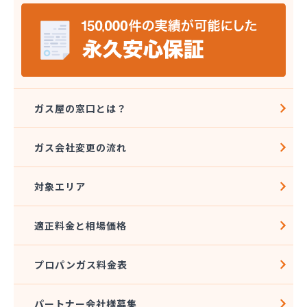
株式会社シライシ 埼玉北事業所
株式会社シンエイ
株式会社タカサカ
株式会社タガヤ
株式会社タナカ商店
株式会社トーエル 川越営業所
株式会社トーエル 南埼玉営業所
ガス屋の窓口とは？
株式会社どばし
株式会社ナガイ
ガス会社変更の流れ
株式会社ナカノヤ
株式会社フクダ
対象エリア
株式会社マルキ
株式会社ミツウロコヴェッセル 大宮店
株式会社ミツウロコヴェッセル 白岡店
適正料金と相場価格
株式会社ミツウロコヴェッセル 武蔵店
株式会社ミツウロコヴェッセル 名栗店
プロパンガス料金表
株式会社みやた商店
株式会社ライフプラス
株式会社レインボー 西埼玉営業所
パートナー会社様募集