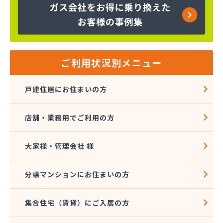
株式会社コスモ通商
株式会社ザ・トーカイ 川越支店
株式会社ザ・トーカイ 川口支店
株式会社サイガス・エナジー
株式会社サイサン 浦和営業所
ご利用状況別メニュー
株式会社サイサン 戸田営業所
株式会社サイサン 川口営業所
戸建住居にお住まいの方
株式会社サイサン 東松山営業所
株式会社サイサン 東大宮営業所
店舗・業務用でご利用の方
株式会社サイサン 日高営業所
株式会社サイタマ高橋住設店
株式会社サントーコー 上福岡営業所
大家様・管理会社 様
株式会社ジェイエイエナジー 埼玉西部営業所
株式会社ジェイエイエナジー 埼玉南部営業所
分譲マンションにお住まいの方
株式会社シミズ
株式会社シライシ ホームエネルギー事業本部
集合住宅（賃貸）にご入居の方
株式会社シライシ 埼玉西支店
株式会社シライシ 埼玉東部営業所