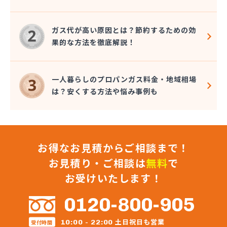
株式会社星野住設
株式会社石田商店
ガス代が高い原因とは？節約するための効
株式会社千代峯商店
果的な方法を徹底解説！
株式会社大久保商店
株式会社大谷鉱油
株式会社町田商店
一人暮らしのプロパンガス料金・地域相場
株式会社町田燃料店
は？安くする方法や悩み事例も
株式会社長谷川商店
株式会社長堀
株式会社直井商店
株式会社田中屋
お得なお見積からご相談まで！
株式会社渡辺商店
株式会社東京水沢商店 狭山営業所
お見積り・ご相談は
無料
で
株式会社東武商会
お受けいたします！
株式会社奈良屋燃料
株式会社内田商店 朝霞営業所
0120-800-905
株式会社内田商店 鶴ヶ島営業所
株式会社日光溶材
土日祝日も営業
10:00 - 22:00
受付時間