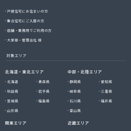
斎木ガス株式会社
戸建住宅にお住まいの方
坂戸ガス株式会社
埼玉ガス販売株式会社
集合住宅にご入居の方
埼玉マルヰガス株式会社
店舗・業務用でご利用の方
埼玉県南液化瓦斯事業協同組合
埼玉中央農業協同組合LPガスセンター
大家様・管理会社 様
桜井ライフライン株式会社
三ツ輪産業株式会社 首都圏支店 草加営業所
対象エリア
三栄ガス株式会社
三協石油有限会社
北海道・東北エリア
中部・北陸エリア
山二ガス株式会社 坂戸営業所
北海道
青森県
静岡県
愛知県
市川石油株式会社
市川燃料店
秋田県
岩手県
岐阜県
三重県
柴崎商店
宮城県
福島県
石川県
福井県
小久保商店
小原住設株式会社
山形県
富山県
小松屋商店
関東エリア
近畿エリア
小森谷燃料店
小池化学株式会社さいたま