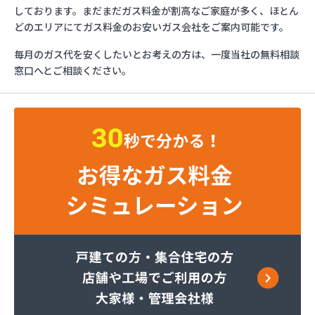
さわだ商店
しております。まだまだガス料金が割高なご家庭が多く、ほとん
ツルミエネルギー株式会社
どのエリアにてガス料金のお安いガス会社をご案内可能です。
フジオックス株式会社 越谷営業所
毎月のガス代を安くしたいとお考えの方は、一度当社の無料相談
フジオックス株式会社 栗橋営業所
窓口へとご相談ください。
フジオックス株式会社 春日部営業所
ほっとガスコミュニティ株式会社
ミライフ株式会社 川口店
ミライフ株式会社 武蔵支店武蔵オフィス
レモンガス株式会社 埼玉支店
レモンガス株式会社 川越支店
レモンガス株式会社 東松山支店
伊藤忠エネクスホームライフ関東株式会社 狭山営
業所
伊藤忠エネクスホームライフ関東株式会社 越谷支
店
伊藤忠エネクスホームライフ関東株式会社 新座支
店
井上商店
遠山商店