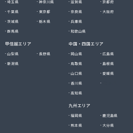
埼玉県
神奈川県
滋賀県
京都府
小峰住設
千葉県
東京都
奈良県
大阪府
昭和ガス株式会社 坂戸・鶴ヶ島支店
松井商事株式会社
茨城県
栃木県
兵庫県
松岡本店
群馬県
和歌山県
松山燃料株式会社
沼口商店
甲信越エリア
中国・四国エリア
新井商店
山梨県
長野県
岡山県
広島県
新島燃料店
新潟県
鳥取県
島根県
新徳株式会社
森燃料店
山口県
愛媛県
深田商店
香川県
徳島県
清水商店
西武ガス株式会社
高知県
斉田燃料株式会社
九州エリア
斉藤商店
石田商店
福岡県
鹿児島県
川越燃料林産株式会社
熊本県
大分県
川口液化ケミカル株式会社