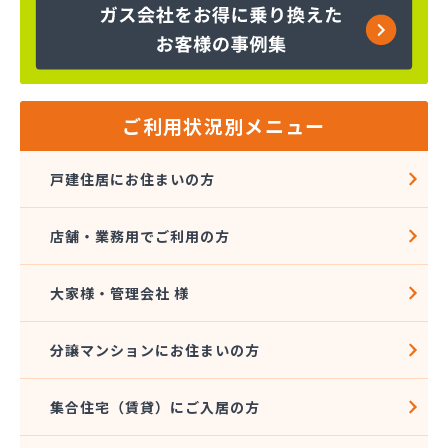
株式会社コスモ通商
株式会社ザ・トーカイ 川越支店
株式会社ザ・トーカイ 川口支店
株式会社サイガス・エナジー
株式会社サイサン 浦和営業所
ご利用状況別メニュー
株式会社サイサン 戸田営業所
株式会社サイサン 川口営業所
戸建住居にお住まいの方
株式会社サイサン 東松山営業所
株式会社サイサン 東大宮営業所
店舗・業務用でご利用の方
株式会社サイサン 日高営業所
株式会社サイタマ高橋住設店
株式会社サントーコー 上福岡営業所
大家様・管理会社 様
株式会社ジェイエイエナジー 埼玉西部営業所
株式会社ジェイエイエナジー 埼玉南部営業所
分譲マンションにお住まいの方
株式会社シミズ
株式会社シライシ ホームエネルギー事業本部
集合住宅（賃貸）にご入居の方
株式会社シライシ 埼玉西支店
株式会社シライシ 埼玉東部営業所