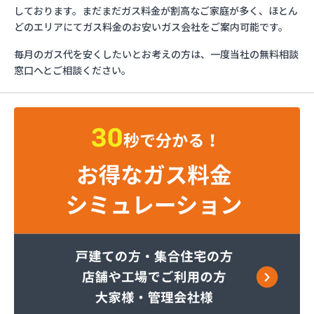
さわだ商店
しております。まだまだガス料金が割高なご家庭が多く、ほとん
ツルミエネルギー株式会社
どのエリアにてガス料金のお安いガス会社をご案内可能です。
フジオックス株式会社 越谷営業所
毎月のガス代を安くしたいとお考えの方は、一度当社の無料相談
フジオックス株式会社 栗橋営業所
窓口へとご相談ください。
フジオックス株式会社 春日部営業所
ほっとガスコミュニティ株式会社
ミライフ株式会社 川口店
ミライフ株式会社 武蔵支店武蔵オフィス
レモンガス株式会社 埼玉支店
レモンガス株式会社 川越支店
レモンガス株式会社 東松山支店
伊藤忠エネクスホームライフ関東株式会社 狭山営
業所
伊藤忠エネクスホームライフ関東株式会社 越谷支
店
伊藤忠エネクスホームライフ関東株式会社 新座支
店
井上商店
遠山商店