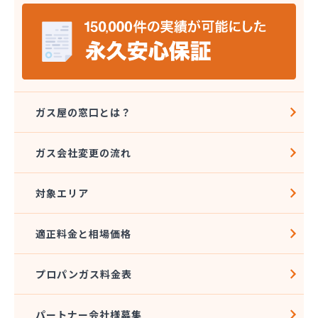
株式会社シライシ 埼玉北事業所
株式会社シンエイ
株式会社タカサカ
株式会社タガヤ
株式会社タナカ商店
株式会社トーエル 川越営業所
株式会社トーエル 南埼玉営業所
ガス屋の窓口とは？
株式会社どばし
株式会社ナガイ
ガス会社変更の流れ
株式会社ナカノヤ
株式会社フクダ
対象エリア
株式会社マルキ
株式会社ミツウロコヴェッセル 大宮店
株式会社ミツウロコヴェッセル 白岡店
適正料金と相場価格
株式会社ミツウロコヴェッセル 武蔵店
株式会社ミツウロコヴェッセル 名栗店
プロパンガス料金表
株式会社みやた商店
株式会社ライフプラス
株式会社レインボー 西埼玉営業所
パートナー会社様募集