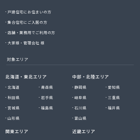
斎木ガス株式会社
戸建住宅にお住まいの方
坂戸ガス株式会社
埼玉ガス販売株式会社
集合住宅にご入居の方
埼玉マルヰガス株式会社
店舗・業務用でご利用の方
埼玉県南液化瓦斯事業協同組合
埼玉中央農業協同組合LPガスセンター
大家様・管理会社 様
桜井ライフライン株式会社
三ツ輪産業株式会社 首都圏支店 草加営業所
対象エリア
三栄ガス株式会社
三協石油有限会社
北海道・東北エリア
中部・北陸エリア
山二ガス株式会社 坂戸営業所
北海道
青森県
静岡県
愛知県
市川石油株式会社
市川燃料店
秋田県
岩手県
岐阜県
三重県
柴崎商店
宮城県
福島県
石川県
福井県
小久保商店
小原住設株式会社
山形県
富山県
小松屋商店
関東エリア
近畿エリア
小森谷燃料店
小池化学株式会社さいたま