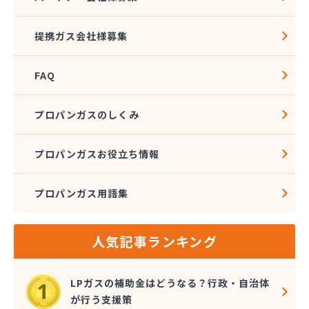
株式会社伊藤興産
株式会社伊藤燃料
提携ガス会社様募集
株式会社磯野商事
株式会社遠藤商店
FAQ
株式会社外塚商店
株式会社丸喜
株式会社丸芝高圧瓦斯
プロパンガスのしくみ
株式会社金子ガス
株式会社金子商店
プロパンガスお役立ち情報
株式会社熊木節三商店
株式会社栗田商店
プロパンガス用語集
株式会社斎徳商店
株式会社三和商会
株式会社山田商会
人気記事ランキング
株式会社春山重吉商店
株式会社春山商店
株式会社森プロパン 早稲田営業所
LPガスの補助金はどうなる？行政・自治体
株式会社仁井田設備
が行う支援策
株式会社杉本設備工業