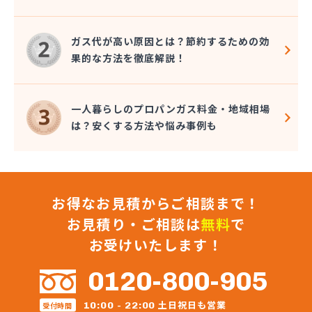
株式会社星野住設
株式会社石田商店
ガス代が高い原因とは？節約するための効
株式会社千代峯商店
果的な方法を徹底解説！
株式会社大久保商店
株式会社大谷鉱油
株式会社町田商店
一人暮らしのプロパンガス料金・地域相場
株式会社町田燃料店
は？安くする方法や悩み事例も
株式会社長谷川商店
株式会社長堀
株式会社直井商店
株式会社田中屋
お得なお見積からご相談まで！
株式会社渡辺商店
株式会社東京水沢商店 狭山営業所
お見積り・ご相談は
無料
で
株式会社東武商会
お受けいたします！
株式会社奈良屋燃料
株式会社内田商店 朝霞営業所
0120-800-905
株式会社内田商店 鶴ヶ島営業所
株式会社日光溶材
土日祝日も営業
10:00 - 22:00
受付時間