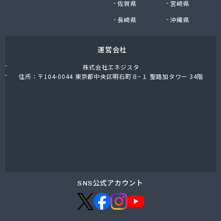
佐賀県
宮崎県
川合住宅設備株式会社
泉名ストアー株式会社
長崎県
沖縄県
泉名本店
全国農業協同組合連合会 埼玉県本部
運営会社
足立燃料合名会社
大島屋商店
株式会社エネジスタ
大陽日酸エネルギー株式会社 埼京支店
住所：〒104-0044 東京都中央区明石町８−１ 聖路加タワー 34階
大和ガス株式会社 大宮営業所
池上商店
池野屋商店
中央ガス株式会社 川越営業所
中央液化ガス株式会社 越谷営業所
町田ガス株式会社 埼玉営業所
田中喜久男商店
田中商店
田島石油株式会社
SNS公式アカウント
田島燃料株式会社
東亜産業株式会社
東京ガスエネルギー株式会社 埼玉支社