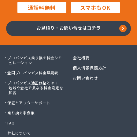
株式会社豊田設備
通話料無料
スマホもOK
株式会社木村周作商店
株式会社勇内山ホームガス
株式会社林商店
お見積り・お問い合せはコチラ
株式会社澤利喜商店
関口産業株式会社
関口産業株式会社 菖蒲充てん所
丸八燃料有限会社
会社概要
プロパンガス乗り換え料金シミ
岩槻液化ガス(協)
ュレーション
個人情報保護方針
岩渕液化ガス株式会社
全国プロパンガス料金早見表
吉岡燃料店
お問い合わせ
プロパンガス適正価格とは？
共栄クリーンガス株式会社
地域や会社で異なる料金設定を
狭山液化石油ガス協同組合
解説
栗原商店
保証とアフターサポート
郡店中島商店
江澤商事株式会社
乗り換え事例集
高島商店
FAQ
今井商店
弊社について
佐藤興産株式会社 三橋事業本部