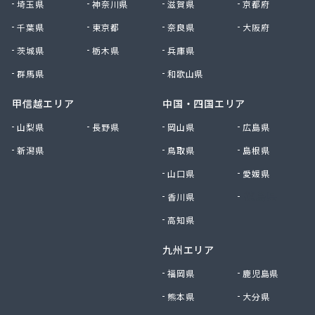
埼玉県
神奈川県
滋賀県
京都府
小峰住設
千葉県
東京都
奈良県
大阪府
昭和ガス株式会社 坂戸・鶴ヶ島支店
松井商事株式会社
茨城県
栃木県
兵庫県
松岡本店
群馬県
和歌山県
松山燃料株式会社
沼口商店
甲信越エリア
中国・四国エリア
新井商店
山梨県
長野県
岡山県
広島県
新島燃料店
新潟県
鳥取県
島根県
新徳株式会社
森燃料店
山口県
愛媛県
深田商店
香川県
徳島県
清水商店
西武ガス株式会社
高知県
斉田燃料株式会社
九州エリア
斉藤商店
石田商店
福岡県
鹿児島県
川越燃料林産株式会社
熊本県
大分県
川口液化ケミカル株式会社