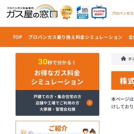
プロパンガス
TOP
プロパンガス乗り換え料金
シミュレーション
全
ガ
株
本ページは
けしており