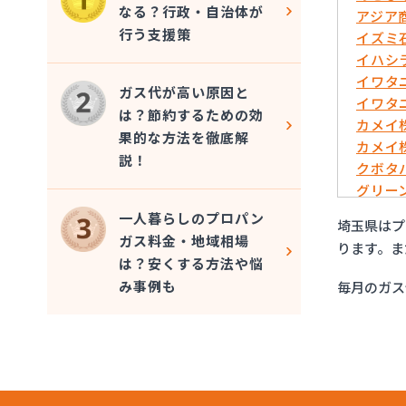
なる？行政・自治体が
アジア
行う支援策
イズミ
イハシ
イワタ
ガス代が高い原因と
イワタ
は？節約するための効
カメイ
果的な方法を徹底解
カメイ
説！
クボタ
グリー
さいた
一人暮らしのプロパン
埼玉県はプ
サシダ
ガス料金・地域相場
ります。ま
さわだ
は？安くする方法や悩
ツルミ
み事例も
毎月のガス
フジオ
フジオ
フジオ
ほっと
ミライ