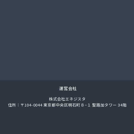
社サイタマ高橋住設店
社サントーコー 上福岡営業所
社ジェイエイエナジー 埼玉西部営業所
社ジェイエイエナジー 埼玉南部営業所
社シミズ
社シライシ ホームエネルギー事業本部
社シライシ 埼玉西支店
社シライシ 埼玉東部営業所
社シライシ 埼玉北事業所
社シンエイ
社タカサカ
社タガヤ
運営会社
社タナカ商店
株式会社エネジスタ
社トーエル 川越営業所
住所：〒104-0044 東京都中央区明石町８−１ 聖路加タワー 34階
社トーエル 南埼玉営業所
社どばし
社ナガイ
社ナカノヤ