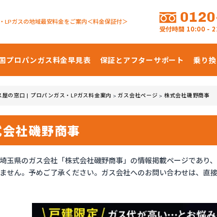
0120
・LPガスの地域最安料金をご案内＜料金保証付＞
受付時間
10:00 -
国プロパンガス
料金早見表
保証とアフターサポート
乗り換
ス屋の窓口 | プロパンガス・LPガス料金案内
ガス会社ページ
株式会社磯野商事
>
>
式会社磯野商事
埼玉県のガス会社「株式会社磯野商事」の情報掲載ページであり
ません。予めご了承ください。ガス会社へのお問い合わせは、直接