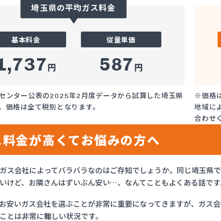
埼玉県の平均ガス料金
基本料金
従量単価
1,737
587
円
円
センター公表の2025年2月度データから試算した埼玉県
※価格
。価格は全て税別となります。
地域に
合わせ
ス料金が高くてお悩みの方へ
ガス会社によってバラバラなのはご存知でしょうか。同じ埼玉県
いけど、お隣さんはずいぶん安い…、なんてこともよくある話です
お安いガス会社を選ぶことが非常に重要になってきますが、ガス会社
ことは非常に難しい状況です。