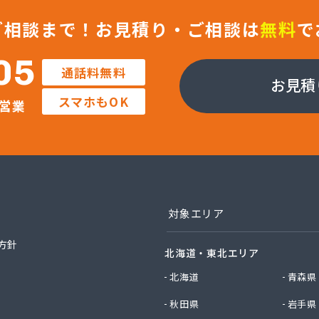
フ株式会社 武蔵支店武蔵オフィス
ガス株式会社 埼玉支店
ご相談まで！
お見積り・ご相談は
無料
で
ガス株式会社 川越支店
ガス株式会社 東松山支店
05
通話料無料
エネクスホームライフ関東株式会社 狭山営業所
お見積
エネクスホームライフ関東株式会社 越谷支店
スマホもOK
営業
エネクスホームライフ関東株式会社 新座支店
店
店
油ガス株式会社
店
店
業株式会社 越谷営業所
対象エリア
業株式会社 川口営業所
業株式会社 白岡営業所
方針
北海道・東北エリア
ス株式会社 西坂戸サービスセンター
社イイノ
北海道
青森県
社イケダ
秋田県
岩手県
社いるま野サービス燃料課西部店