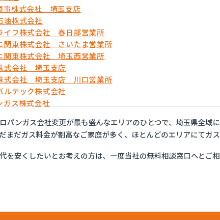
商事株式会社 埼玉支店
石油株式会社
ライフ株式会社 春日部営業所
ニ関東株式会社 さいたま営業所
ニ関東株式会社 埼玉西営業所
株式会社 埼玉支店
株式会社 埼玉支店 川口営業所
バルテック株式会社
ンガス株式会社
ま農業協同組合ガスセンター
ロパンガス会社変更が最も盛んなエリアのひとつで、埼玉県全域に
商事株式会社
だまだガス料金が割高なご家庭が多く、ほとんどのエリアにてガス
商店
エネルギー株式会社
代を安くしたいとお考えの方は、一度当社の無料相談窓口へとご
ックス株式会社 越谷営業所
ックス株式会社 栗橋営業所
ックス株式会社 春日部営業所
ガスコミュニティ株式会社
フ株式会社 川口店